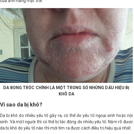
của ánh nắng mặt trời.
Shop All Brand A-
Z
DA BONG TRÓC CHÍNH LÀ MỘT TRONG SỐ NHỮNG DẤU HIỆU BỊ
KHÔ DA
Vì sao da bị khô?
Da bị khô do nhiều yếu tố gây ra, có thể do yếu tố ngoại sinh hoặc nội
sinh. Và một người thì có thể bị tác động do nhiều yếu tố. Nắm rõ được
da bị khô do yếu tố nào thì mới tìm ra được cách điều trị hiệu quả nhất.