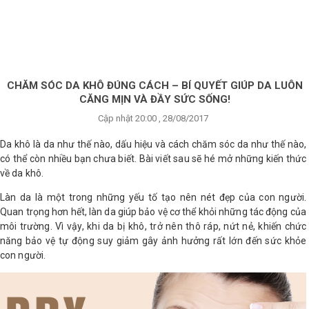
×
BRANDS
ANDS
FEATURED BRAND
CHĂM SÓC DA KHÔ ĐÚNG CÁCH – BÍ QUYẾT GIÚP DA LUÔN
CĂNG MỊN VÀ ĐẦY SỨC SỐNG!
HĂM
Cập nhật 20:00 , 28/08/2017
SÓC
DA
Da khô là da như thế nào, dấu hiệu và cách chăm sóc da như thế nào,
có thể còn nhiều bạn chưa biết. Bài viết sau sẽ hé mở những kiến thức
về da khô.
RANG
Làn da là một trong những yếu tố tạo nên nét đẹp của con người.
IỂM
Quan trọng hơn hết, làn da giúp bảo vệ cơ thể khỏi những tác động của
môi trường. Vì vậy, khi da bị khô, trở nên thô ráp, nứt nẻ, khiến chức
năng bảo vệ tự động suy giảm gây ảnh hưởng rất lớn đến sức khỏe
HĂM
con người.
SÓC
ODY