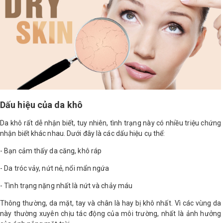
LOGS
IỚI
HIỆU
INIC
 SPA
Dấu hiệu của da khô
Da khô rất dễ nhận biết, tuy nhiên, tình trạng này có nhiều triệu chứng
nhận biết khác nhau. Dưới đây là các dấu hiệu cụ thể:
- Bạn cảm thấy da căng, khô ráp
- Da tróc vảy, nứt nẻ, nổi mẩn ngứa
- Tình trạng nặng nhất là nứt và chảy máu
Thông thường, da mặt, tay và chân là hay bị khô nhất. Vì các vùng da
này thường xuyên chịu tác động của môi trường, nhất là ảnh hưởng