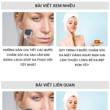
BÀI VIẾT XEM NHIỀU
HƯỚNG DẪN CHI TIẾT CÁC BƯỚC
QUY TRÌNH 5 BƯỚC CHĂM SÓC
CHĂM SÓC DA SAU LĂN KIM
DA MẶT HẰNG NGÀY BẠN GÁI
ĐÚNG CÁCH GIÚP DA PHỤC HỒI
CẦN THUỘC LÒNG ĐỂ DA ĐẸP
TỐT NHẤT
ĐÓN TẾT!
BÀI VIẾT LIÊN QUAN