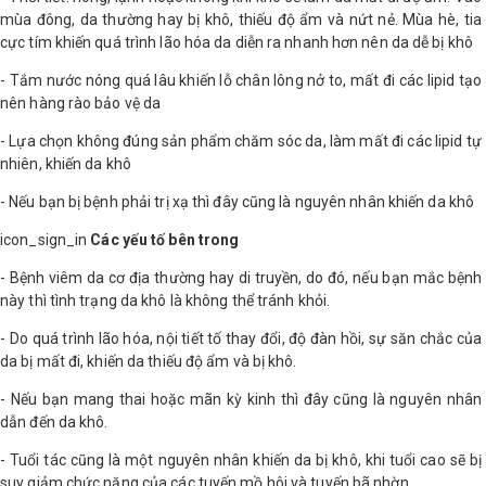
mùa đông, da thường hay bị khô, thiếu độ ẩm và nứt nẻ. Mùa hè, tia
cực tím khiến quá trình lão hóa da diễn ra nhanh hơn nên da dễ bị khô
- Tắm nước nóng quá lâu khiến lỗ chân lông nở to, mất đi các lipid tạo
nên hàng rào bảo vệ da
- Lựa chọn không đúng sản phẩm chăm sóc da, làm mất đi các lipid tự
nhiên, khiến da khô
- Nếu bạn bị bệnh phải trị xạ thì đây cũng là nguyên nhân khiến da khô
icon_sign_in
Các yếu tố bên trong
- Bệnh viêm da cơ địa thường hay di truyền, do đó, nếu bạn mắc bệnh
này thì tình trạng da khô là không thể tránh khỏi.
- Do quá trình lão hóa, nội tiết tố thay đổi, độ đàn hồi, sự săn chắc của
da bị mất đi, khiến da thiếu độ ẩm và bị khô.
- Nếu bạn mang thai hoặc mãn kỳ kinh thì đây cũng là nguyên nhân
dẫn đến da khô.
- Tuổi tác cũng là một nguyên nhân khiến da bị khô, khi tuổi cao sẽ bị
suy giảm chức năng của các tuyến mồ hôi và tuyến bã nhờn.