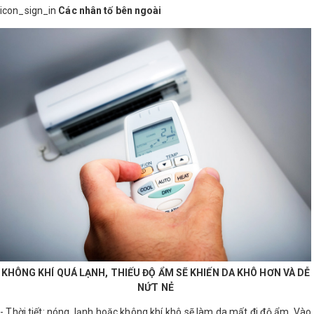
icon_sign_in
Các nhân tố bên ngoài
KHÔNG KHÍ QUÁ LẠNH, THIẾU ĐỘ ẨM SẼ KHIẾN DA KHÔ HƠN VÀ DỄ
NỨT NẺ
- Thời tiết: nóng, lạnh hoặc không khí khô sẽ làm da mất đi độ ẩm. Vào