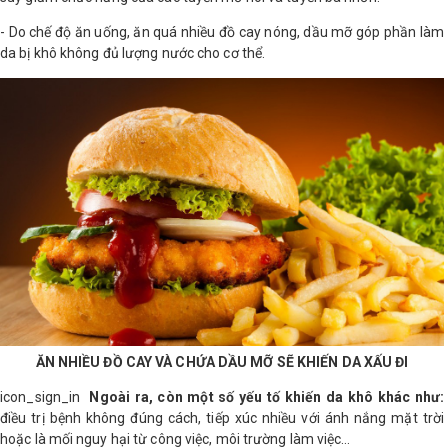
- Do chế độ ăn uống, ăn quá nhiều đồ cay nóng, dầu mỡ góp phần làm
da bị khô không đủ lượng nước cho cơ thể.
ĂN NHIỀU ĐỒ CAY VÀ CHỨA DẦU MỠ SẼ KHIẾN DA XẤU ĐI
icon_sign_in
Ngoài ra, còn một số yếu tố khiến da khô khác như:
điều trị bệnh không đúng cách, tiếp xúc nhiều với ánh nắng mặt trời
hoặc là mối nguy hại từ công việc, môi trường làm việc…