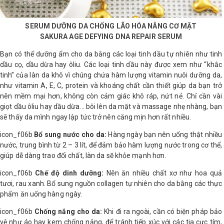
SERUM DƯỠNG DA CHỐNG LÃO HÓA NÂNG CƠ MẶT
SAKURA AGE DEFYING DNA REPAIR SERUM
Bạn có thể dưỡng ẩm cho da bằng các loại tinh dầu tự nhiên như tinh
dầu cọ, dầu dừa hay ôliu. Các loại tinh dầu này được xem như “khắc
tinh” của làn da khô vì chúng chứa hàm lượng vitamin nuôi dưỡng da,
như vitamin A, E, C, protein và khoáng chất cần thiết giúp da bạn trở
nên mềm mại hơn, không còn cảm giác khô ráp, nứt nẻ. Chỉ cần vài
giọt dầu ôliu hay dầu dừa... bôi lên da mặt và massage nhẹ nhàng, bạn
sẽ thấy da mình ngay lập tức trở nên căng mịn hơn rất nhiều.
icon_f06b
Bổ sung nước cho da:
Hàng ngày bạn nên uống thật nhiều
nước, trung bình từ 2 – 3 lít, để đảm bảo hàm lượng nước trong cơ thể,
giúp dễ dàng trao đổi chất, làn da sẽ khỏe mạnh hơn.
icon_f06b
Chế độ dinh dưỡng:
Nên ăn nhiều chất xơ như hoa quả
tươi, rau xanh. Bổ sung nguồn collagen tự nhiên cho da bằng các thực
phẩm ăn uống hàng ngày.
icon_f06b
Chống nắng cho da:
Khi đi ra ngoài, cần có biện pháp bảo
vệ như áo hay kem chống nắng, để tránh tiếp xúc với các tia cực tím,