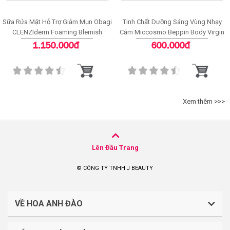
Sữa Rửa Mặt Hỗ Trợ Giảm Mụn Obagi
Tinh Chất Dưỡng Sáng Vùng Nhạy
CLENZIderm Foaming Blemish
Cảm Miccosmo Beppin Body Virgin
Cleanser
White Serum
1.150.000đ
600.000đ
Xem thêm >>>
Lên Đầu Trang
© CÔNG TY TNHH J BEAUTY
VỀ HOA ANH ĐÀO