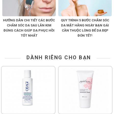
HƯỚNG DẪN CHI TIẾT CÁC BƯỚC
QUY TRÌNH 5 BƯỚC CHĂM SÓC
CHĂM SÓC DA SAU LĂN KIM
DA MẶT HẰNG NGÀY BẠN GÁI
ĐÚNG CÁCH GIÚP DA PHỤC HỒI
CẦN THUỘC LÒNG ĐỂ DA ĐẸP
TỐT NHẤT
ĐÓN TẾT!
DÀNH RIÊNG CHO BẠN