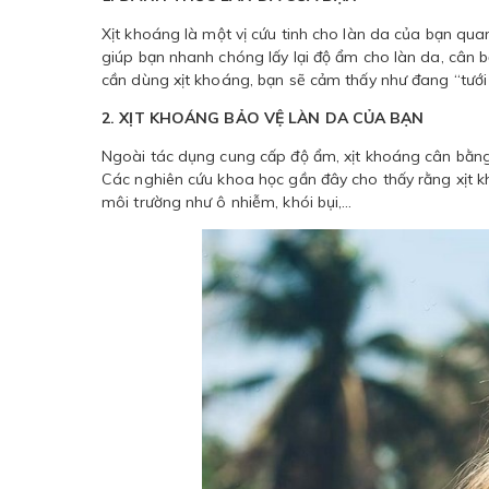
Xịt khoáng là một vị cứu tinh cho làn da của bạn q
giúp bạn nhanh chóng lấy lại độ ẩm cho làn da, cân b
cần dùng xịt khoáng, bạn sẽ cảm thấy như đang “tưới 
2. XỊT KHOÁNG BẢO VỆ LÀN DA CỦA BẠN
Ngoài tác dụng cung cấp độ ẩm, xịt khoáng cân bằng
Các nghiên cứu khoa học gần đây cho thấy rằng xịt k
môi trường như ô nhiễm, khói bụi,…