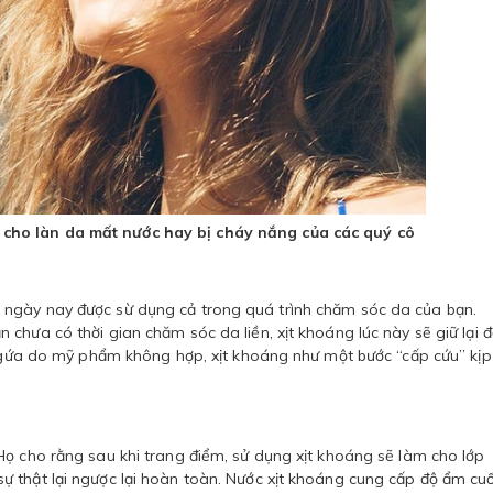
h cho làn da mất nước hay bị cháy nắng của các quý cô
 ngày nay được sừ dụng cả trong quá trình chăm sóc da của bạn.
chưa có thời gian chăm sóc da liền, xịt khoáng lúc này sẽ giữ lại 
 ngứa do mỹ phẩm không hợp, xịt khoáng như một bước “cấp cứu” kịp 
Họ cho rằng sau khi trang điểm, sử dụng xịt khoáng sẽ làm cho lớp
 thật lại ngược lại hoàn toàn. Nước xịt khoáng cung cấp độ ẩm cuố