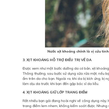
Nước xịt khoáng chính là vị cứu tin
3. XỊT KHOÁNG HỖ TRỢ ĐIỀU TRỊ VỀ DA
Được xem như một bước dưỡng da cơ bản, xịt khoáng
Thông thường, sau bước sử dụng sữa rửa mặt, nếu bạn 
ẩm trên da cho bạn. Ngoài ra, khi da bị kích ứng, bị
làm dịu da trước khi bạn đến gặp bác sĩ da liễu.
4. XỊT KHOÁNG GIỮ LỚP TRANG ĐIỂM
Rất nhiều bạn gái đang hoài nghi về công dụng này. 
trang điểm lem nhem, không kiểm soát được. Nhưng sự