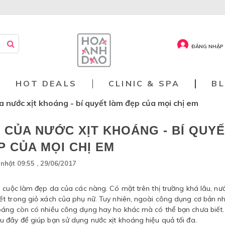
ĐĂNG NHẬP 
HOT DEALS
CLINIC & SPA
B
a nước xịt khoáng - bí quyết làm đẹp của mọi chị em
 CỦA NƯỚC XỊT KHOÁNG - BÍ QUY
P CỦA MỌI CHỊ EM
nhật 09:55 , 29/06/2017
 cuộc làm đẹp da của các nàng. Có mặt trên thị trường khá lâu, nướ
t trong giỏ xách của phụ nữ. Tuy nhiên, ngoài công dụng cơ bản nh
oáng còn có nhiều công dụng hay ho khác mà có thể bạn chưa biết.
 đây để giúp bạn sử dụng nước xịt khoáng hiệu quả tối đa.