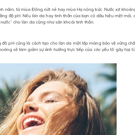
uanh năm, từ mùa Đông nứt nẻ hay mùa Hạ nóng bức. Nước xịt khoán
ằng độ pH. Nếu làn da hay tinh thần của bạn có dấu hiệu mệt mỏi, c
nước” cho làn da cũng như sản khoái tinh thần.
 đô pH cũng là cách tạo cho làn da một lớp màng bảo vệ vững chắ
hoáng sẽ làm giảm sự ảnh hưởng trực tiếp của các yếu tô gây hại t