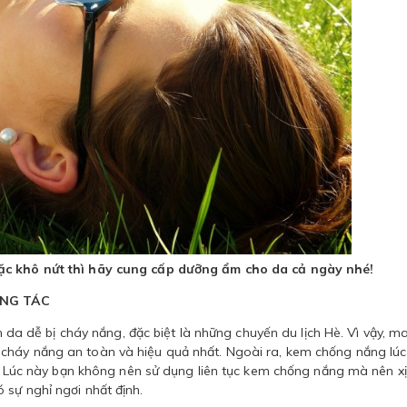
c khô nứt thì hãy cung cấp dưỡng ẩm cho da cả ngày nhé!
ÔNG TÁC
àn da dễ bị cháy nắng, đặc biệt là những chuyến du lịch Hè. Vì vậy, 
cháy nắng an toàn và hiệu quả nhất. Ngoài ra, kem chống nắng lúc
ng. Lúc này bạn không nên sử dụng liên tục kem chống nắng mà nên xị
 sự nghỉ ngơi nhất định.