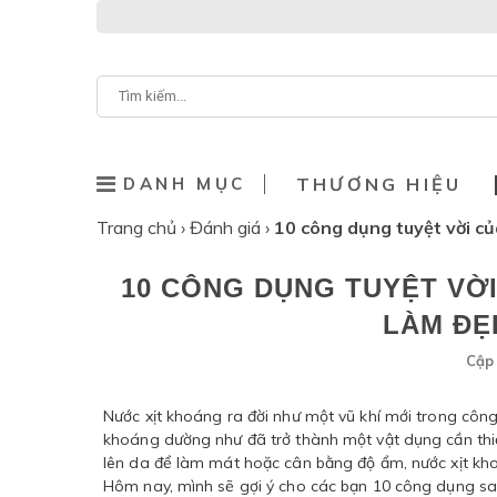
DANH MỤC
THƯƠNG HIỆU
Trang chủ
›
Đánh giá
›
10 công dụng tuyệt vời củ
10 CÔNG DỤNG TUYỆT VỜI
LÀM ĐẸ
Cập 
Nước xịt khoáng ra đời như một vũ khí mới trong công
khoáng dường như đã trở thành một vật dụng cần thiế
lên da để làm mát hoặc cân bằng độ ẩm, nước xịt kh
Hôm nay, mình sẽ gợi ý cho các bạn 10 công dụng sau