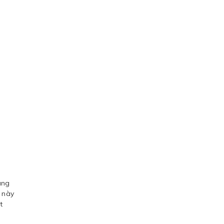
mang
 này
t