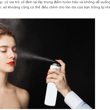
p, có vai trò cố định lại lớp trang điểm hoàn hảo và không dễ xuốn
 xịt khoáng cũng có thể điều chỉnh cho làn da của bạn trông tự nh