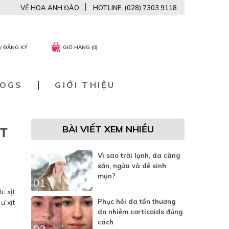
VỀ HOA ANH ĐÀO
HOTLINE: (028) 7303 9118
/ ĐĂNG KÝ
GIỎ HÀNG (0)
LOGS
GIỚI THIỆU
BÀI VIẾT XEM NHIỀU
ẾT
Vì sao trời lạnh, da càng
sần, ngứa và dễ sinh
mụn?
01
c xịt
Phục hồi da tổn thương
ư xịt
do nhiễm corticoids đúng
cách
02