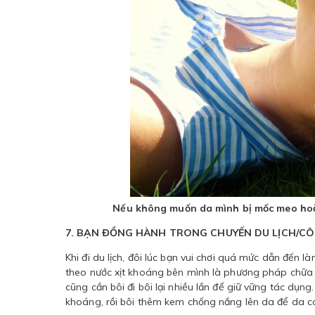
Nếu không muốn da mình bị mốc meo hoặ
7. BẠN ĐỒNG HÀNH TRONG CHUYẾN DU LỊCH/C
Khi đi du lịch, đôi lúc bạn vui chơi quá mức dẫn đến l
theo nước xịt khoáng bên mình là phương pháp chữa 
cũng cần bôi đi bôi lại nhiều lần để giữ vững tác dụ
khoáng, rồi bôi thêm kem chống nắng lên da để da có