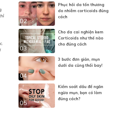
Phục hồi da tổn thương
g
do nhiễm corticoids đúng
hỉ
cách
02
Cho da cai nghiện kem
Corticoids như thế nào
c.
cho đúng cách
03
ừ
3 bước đơn giản, mụn
dưới da cũng thổi bay!
04
Kiểm soát dầu để ngăn
ngừa mụn, bạn có làm
đúng cách?
05