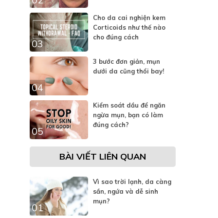
Cho da cai nghiện kem
Corticoids như thế nào
cho đúng cách
03
3 bước đơn giản, mụn
dưới da cũng thổi bay!
04
Kiểm soát dầu để ngăn
ngừa mụn, bạn có làm
đúng cách?
05
BÀI VIẾT LIÊN QUAN
Vì sao trời lạnh, da càng
sần, ngứa và dễ sinh
mụn?
01