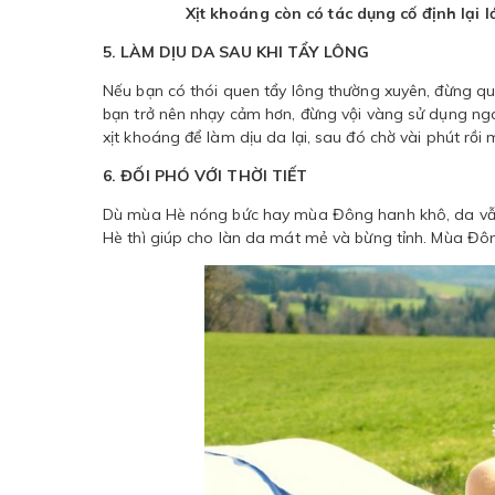
Xịt khoáng còn có tác dụng cố định lại 
5. LÀM DỊU DA SAU KHI TẨY LÔNG
Nếu bạn có thói quen tẩy lông thường xuyên, đừng qu
bạn trở nên nhạy cảm hơn, đừng vội vàng sử dụng ng
xịt khoáng để làm dịu da lại, sau đó chờ vài phút rồi
6. ĐỐI PHÓ VỚI THỜI TIẾT
Dù mùa Hè nóng bức hay mùa Đông hanh khô, da vẫn 
Hè thì giúp cho làn da mát mẻ và bừng tỉnh. Mùa Đông 