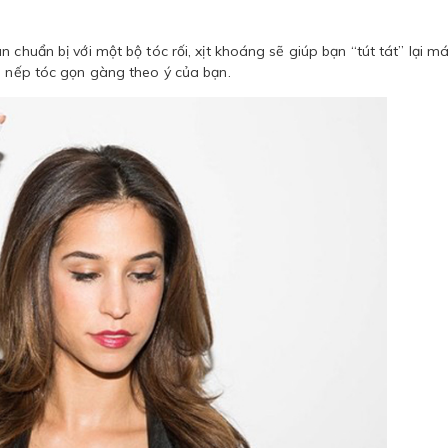
chuẩn bị với một bộ tóc rối, xịt khoáng sẽ giúp bạn “tút tát” lại má
g nếp tóc gọn gàng theo ý của bạn.