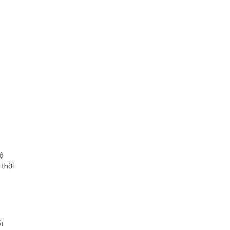
độ
thời
i