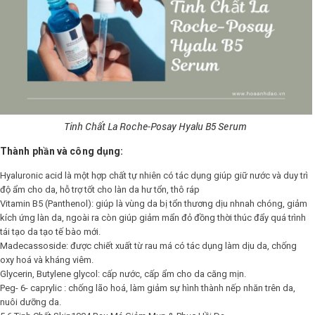
Tinh Chất La Roche-Posay Hyalu B5 Serum
Thành phần và công dụng:
Hyaluronic acid là một hợp chất tự nhiên có tác dụng giúp giữ nước và duy trì
độ ẩm cho da, hỗ trợ tốt cho làn da hư tổn, thô ráp
Vitamin B5 (Panthenol): giúp là vùng da bị tổn thương dịu nhnah chóng, giảm
kích ứng làn da, ngoài ra còn giúp giảm mẩn đỏ đồng thời thúc đẩy quá trình
tái tạo da tạo tế bào mới.
Madecassoside: được chiết xuất từ rau má có tác dụng làm dịu da, chống
oxy hoá và kháng viêm.
Glycerin, Butylene glycol: cấp nước, cấp ẩm cho da căng mịn.
Peg- 6- caprylic : chống lão hoá, làm giảm sự hình thành nếp nhăn trên da,
nuôi dưỡng da.