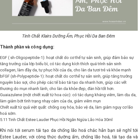
Tinh Chất Klairs Dưỡng Ẩm, Phục Hồi Da Ban Đêm
Thành phần và công dụng:
EGF ( sh-Oligopeptide-1): hoạt chất do cơ thể tự sản sinh, giúp đảm bảo sự
tăng trưởng của lớp biểu bì, có tác dụng kích thích quá trình sản sinh
collagen, làm đầy da, tự phục hồi của da, cho làn da tươi trẻ và khỏe mạnh
bFGF (sh-Polypeptide-1): hoạt chất do cơ thể tự sản sinh, giúp tăng trưởng
nguyên bào sợi, cho phép các tế bào tái tạo da nhanh hơn, giúp các vết
thương do mụn nhanh lành, cho làn da khỏe đẹp, đàn hồi tốt hơn.
Guaiazulene (một chiết xuất từ hoa cúc): có tác dụng kháng viêm, làm dịu da,
làm giảm bớt tình trạng nhạy cảm của da, giảm viêm mụn
Chiết xuất từ quả việt quất: chống oxy hóa, bảo vệ da, làm giảm nguy cơ lão
hoá sớm.
5.11 Tinh Chất Estee Lauder Phục Hồi Ngăn Ngừa Lão Hóa 30ml
Khi nói tới serum tái tạo da chống lão hoá chắc hẳn bạn sẽ nghĩ tới
Estee Lauder, với công thức dưỡng ẩm, chống lão hoá, tái tạo da và