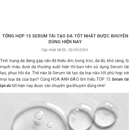
×
BRANDS
ANDS
FEATURED BRAND
TỔNG HỢP 15 SERUM TÁI TẠO DA TỐT NHẤT ĐƯỢC KHUYÊN
DÙNG HIỆN NAY
HĂM
Cập nhật 08:00 , 02/05/2024
SÓC
DA
Tình trạng da đang gặp vấn đề thiếu ẩm, bong tróc, da đỏ, khô căng, lộ
mạch máu dưới da thường xuất hiện thì bạn nên sử dụng Serum tái
tạo, phục hồi da. Thế nào là Serum tái tạo da loại nào tốt phù hợp với
Serum tái
RANG
mọi loại da của bạn? Cùng HOA ANH ĐÀO tìm hiểu TOP 15
IỂM
tạo da
tốt hiện nay được các chuyên gia khuyên dùng nhé!
HĂM
SÓC
ODY