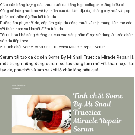
Giúp cân bằng lượng dầu thừa dưới da, tổng hợp collagen ở tầng biểu bì
Củng cố hàng rào bảo vệ tự nhiên của da, làm dịu da, chống oxy hoá và góp
phần cải thiện độ đàn hồi trên da.
Dưỡng ẩm phục hồi da, cấp ẩm giúp da căng mướt và mịn màng, làm mờ các
vết thâm nám và khuyết điểm trên da.
Tối ưu hoá khả năng dưỡng da của các sản phẩm được sử dụng ở nước chăm
sóc da tiếp theo.
5.7 Tinh chất Some By Mi Snail Truecica Miracle Repair Serum
Serum tái tạo da ốc sên Some By Mi Snail Truecica Miracle Repair là
một trong những dòng serum có tác dụng làm mờ vết thâm sẹo, tái
tạo da, phục hồi và làm se khít lỗ chân lông hiệu quả.