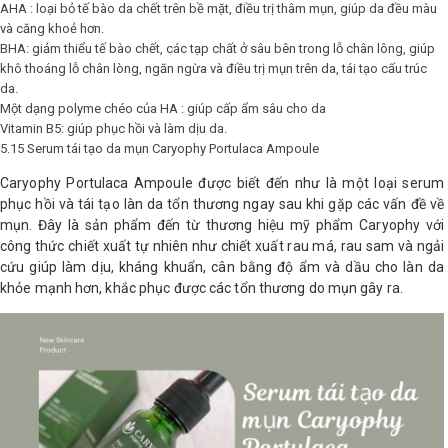
AHA : loại bỏ tế bào da chết trên bề mặt, điều trị thâm mụn, giúp da đều màu
và căng khoẻ hơn.
BHA: giảm thiểu tế bào chết, các tạp chất ở sâu bên trong lỗ chân lông, giúp
khô thoáng lỗ chân lòng, ngăn ngừa và điều trị mụn trên da, tái tạo cấu trúc
da.
Một dạng polyme chéo của HA : giúp cấp ẩm sâu cho da
Vitamin B5: giúp phục hồi và làm dịu da.
5.15 Serum tái tạo da mụn Caryophy Portulaca Ampoule
Caryophy Portulaca Ampoule được biết đến như là một loại serum
phục hồi và tái tạo làn da tổn thương ngay sau khi gặp các vấn đề về
mụn. Đây là sản phẩm đến từ thương hiệu mỹ phẩm Caryophy với
công thức chiết xuất tự nhiên như chiết xuất rau má, rau sam và ngải
cứu giúp làm dịu, kháng khuẩn, cân bằng độ ẩm và dầu cho làn da
khỏe mạnh hơn, khắc phục được các tổn thương do mụn gây ra.