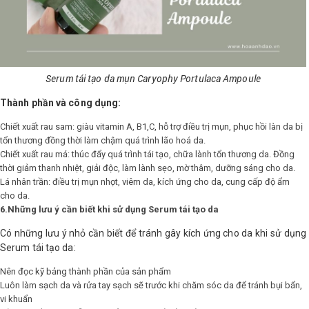
Serum tái tạo da mụn Caryophy Portulaca Ampoule
Thành phần và công dụng:
Chiết xuất rau sam: giàu vitamin A, B1,C, hỗ trợ điều trị mụn, phục hồi làn da bị
tổn thương đồng thời làm chậm quá trình lão hoá da.
Chiết xuất rau má: thúc đẩy quá trình tái tạo, chữa lành tổn thương da. Đồng
thời giảm thanh nhiệt, giải độc, làm lành sẹo, mờ thâm, dưỡng sáng cho da.
Lá nhân trần: điều trị mụn nhọt, viêm da, kích ứng cho da, cung cấp độ ẩm
cho da.
6.Những lưu ý cần biết khi sử dụng Serum tái tạo da
Có những lưu ý nhỏ cần biết để tránh gây kích ứng cho da khi sử dụng
Serum tái tạo da:
Nên đọc kỹ bảng thành phần của sản phẩm
Luôn làm sạch da và rửa tay sạch sẽ trước khi chăm sóc da để tránh bụi bẩn,
vi khuẩn