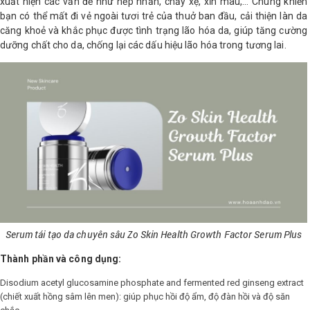
xuất hiện các vấn đề như nếp nhăn, chảy xệ, xỉn màu,... Chúng khiến
bạn có thể mất đi vẻ ngoài tươi trẻ của thuở ban đầu, cải thiện làn da
căng khoẻ và khắc phục được tình trạng lão hóa da, giúp tăng cường
dưỡng chất cho da, chống lại các dấu hiệu lão hóa trong tương lai.
Serum tái tạo da chuyên sâu Zo Skin Health Growth Factor Serum Plus
Thành phần và công dụng:
Disodium acetyl glucosamine phosphate and fermented red ginseng extract
(chiết xuất hồng sâm lên men): giúp phục hồi độ ẩm, độ đàn hồi và độ săn