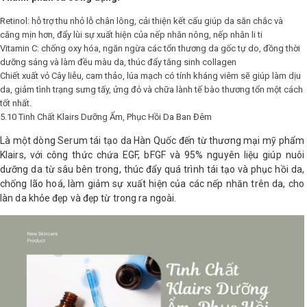
Retinol: hỗ trợ thu nhỏ lỗ chân lông, cải thiện kết cấu giúp da săn chắc và
căng mịn hơn, đẩy lùi sự xuất hiện của nếp nhăn nông, nếp nhăn li ti
Vitamin C: chống oxy hóa, ngăn ngừa các tổn thương da gốc tự do, đồng thời
dưỡng sáng và làm đều màu da, thúc đẩy tăng sinh collagen
Chiết xuất vỏ Cây liễu, cam thảo, lúa mạch có tính kháng viêm sẽ giúp làm dịu
da, giảm tình trạng sưng tấy, ửng đỏ và chữa lành tế bào thương tổn một cách
tốt nhất.
5.10 Tinh Chất Klairs Dưỡng Ẩm, Phục Hồi Da Ban Đêm
Là một dòng Serum tái tạo da Hàn Quốc đến từ thương mại mỹ phẩm
Klairs, với công thức chứa EGF, bFGF và 95% nguyên liệu giúp nuôi
dưỡng da từ sâu bên trong, thúc đẩy quá trình tái tạo và phục hồi da,
chống lão hoá, làm giảm sự xuất hiện của các nếp nhăn trên da, cho
làn da khỏe đẹp và đẹp từ trong ra ngoài.