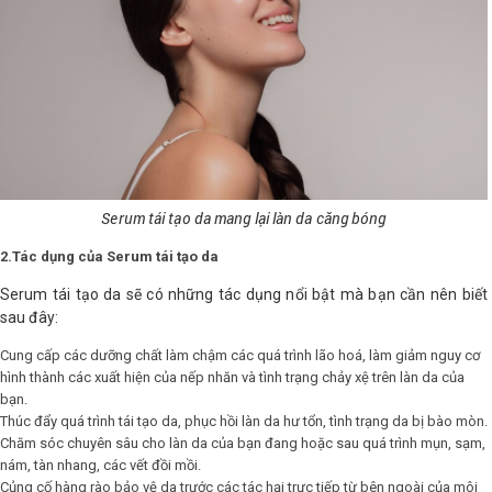
Shop All Brand A-
Z
Serum tái tạo da mang lại làn da căng bóng
2.Tác dụng của Serum tái tạo da
Serum tái tạo da sẽ có những tác dụng nổi bật mà bạn cần nên biết
sau đây:
Cung cấp các dưỡng chất làm chậm các quá trình lão hoá, làm giảm nguy cơ
hình thành các xuất hiện của nếp nhăn và tình trạng chảy xệ trên làn da của
bạn.
Thúc đẩy quá trình tái tạo da, phục hồi làn da hư tổn, tình trạng da bị bào mòn.
Chăm sóc chuyên sâu cho làn da của bạn đang hoặc sau quá trình mụn, sạm,
nám, tàn nhang, các vết đồi mồi.
Củng cố hàng rào bảo vệ da trước các tác hại trực tiếp từ bên ngoài của môi