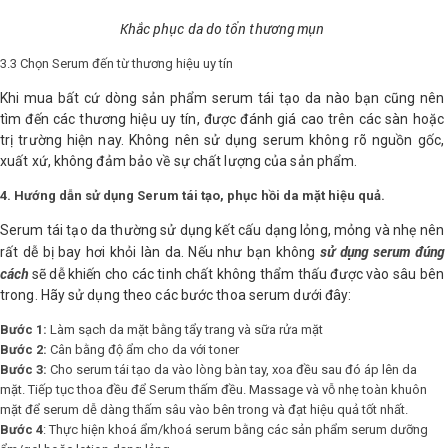
Khắc phục da do tổn thương mụn
3.3 Chọn Serum đến từ thương hiệu uy tín
Khi mua bất cứ dòng sản phẩm serum tái tạo da nào bạn cũng nên
tìm đến các thương hiệu uy tín, được đánh giá cao trên các sàn hoặc
trị trường hiện nay. Không nên sử dụng serum không rõ nguồn gốc,
xuất xứ, không đảm bảo về sự chất lượng của sản phẩm.
4. Hướng dẫn sử dụng Serum tái tạo, phục hồi da mặt hiệu quả.
Serum tái tạo da thường sử dụng kết cấu dạng lỏng, mỏng và nhẹ nên
sử dụng serum đúng
rất dễ bị bay hơi khỏi làn da. Nếu như bạn không
cách
sẽ dễ khiến cho các tinh chất không thẩm thấu được vào sâu bên
trong. Hãy sử dụng theo các bước thoa serum dưới đây:
Bước 1:
Làm sạch da mặt bằng tẩy trang và sữa rửa mặt
Bước 2:
Cân bằng độ ẩm cho da với toner
Bước 3:
Cho serum tái tạo da vào lòng bàn tay, xoa đều sau đó áp lên da
mặt. Tiếp tục thoa đều để Serum thấm đều. Massage và vỗ nhẹ toàn khuôn
mặt để serum dễ dàng thấm sâu vào bên trong và đạt hiệu quả tốt nhất.
Bước 4
: Thực hiện khoá ẩm/khoá serum bằng các sản phẩm serum dưỡng