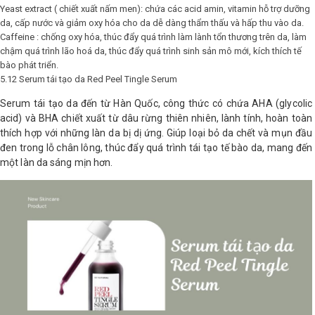
Yeast extract ( chiết xuất nấm men): chứa các acid amin, vitamin hỗ trợ dưỡng
da, cấp nước và giảm oxy hóa cho da dễ dàng thẩm thấu và hấp thu vào da.
Caffeine : chống oxy hóa, thúc đẩy quá trình làm lành tổn thương trên da, làm
chậm quá trình lão hoá da, thúc đẩy quá trình sinh sản mô mới, kích thích tế
bào phát triển.
5.12 Serum tái tạo da Red Peel Tingle Serum
Serum tái tạo da đến từ Hàn Quốc, công thức có chứa AHA (glycolic
acid) và BHA chiết xuất từ dâu rừng thiên nhiên, lành tính, hoàn toàn
thích hợp với những làn da bị dị ứng. Giúp loại bỏ da chết và mụn đầu
đen trong lỗ chân lông, thúc đẩy quá trình tái tạo tế bào da, mang đến
một làn da sáng mịn hơn.