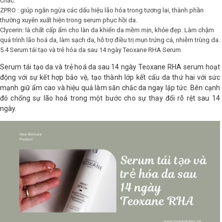
chắc.
ZPRO : giúp ngăn ngừa các dấu hiệu lão hóa trong tương lai, thành phần
thường xuyên xuất hiện trong serum phục hồi da.
Clycerin: là chất cấp ẩm cho làn da khiến da mềm mịn, khỏe đẹp. Làm chậm
quá trình lão hoá da, làm sạch da, hỗ trợ điều trị mụn trứng cá, nhiễm trùng da.
5.4 Serum tái tạo và trẻ hóa da sau 14 ngày Teoxane RHA Serum
Serum tái tạo da và trẻ hoá da sau 14 ngày Teoxane RHA serum hoạt
động với sự kết hợp bảo vệ, tạo thành lớp kết cấu da thứ hai với sức
mạnh giữ ẩm cao và hiệu quả làm săn chắc da ngay lập tức. Bên cạnh
đó chống sự lão hoá trong một bước cho sự thay đổi rõ rệt sau 14
ngày.