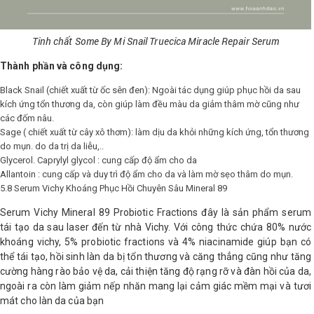
Tinh chất Some By Mi Snail Truecica Miracle Repair Serum
Thành phần và công dụng:
Black Snail (chiết xuất từ ốc sên đen): Ngoài tác dụng giúp phục hồi da sau
kích ứng tổn thương da, còn giúp làm đều màu da giảm thâm mờ cũng như
các đốm nâu.
Sage ( chiết xuất từ cây xô thơm): làm dịu da khỏi những kích ứng, tổn thương
do mụn. do da trị da liễu,..
Glycerol. Caprylyl glycol : cung cấp độ ẩm cho da
Allantoin : cung cấp và duy trì độ ẩm cho da và làm mờ sẹo thâm do mụn.
5.8 Serum Vichy Khoáng Phục Hồi Chuyên Sâu Mineral 89
Serum Vichy Mineral 89 Probiotic Fractions đây là sản phẩm serum
tái tạo da sau laser đến từ nhà Vichy. Với công thức chứa 80% nước
khoáng vichy, 5% probiotic fractions và 4% niacinamide giúp bạn có
thể tái tạo, hồi sinh làn da bị tổn thương và căng thẳng cũng như tăng
cường hàng rào bảo vệ da, cải thiện tăng độ rạng rỡ và đàn hồi của da,
ngoài ra còn làm giảm nếp nhăn mang lại cảm giác mềm mại và tươi
mát cho làn da của bạn