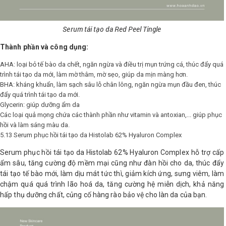
Serum tái tạo da Red Peel Tingle
Thành phần và công dụng:
AHA: loại bỏ tế bào da chết, ngăn ngừa và điều trị mụn trứng cá, thúc đẩy quá
trình tái tạo da mới, làm mờ thâm, mờ sẹo, giúp da mịn màng hơn.
BHA: kháng khuẩn, làm sạch sâu lỗ chân lông, ngăn ngừa mụn đầu đen, thúc
đẩy quá trình tái tạo da mới.
Glycerin: giúp dưỡng ẩm da
Các loại quả mọng chứa các thành phần như vitamin và antoxian,... giúp phục
hồi và làm sáng màu da.
5.13 Serum phục hồi tái tạo da Histolab 62% Hyaluron Complex
Serum phục hồi tái tạo da Histolab 62% Hyaluron Complex hỗ trợ cấp
ẩm sâu, tăng cường độ mềm mại cũng như đàn hồi cho da, thúc đẩy
tái tạo tế bào mới, làm dịu mát tức thì, giảm kích ứng, sưng viêm, làm
chậm quá quá trình lão hoá da, tăng cường hệ miễn dịch, khả năng
hấp thụ dưỡng chất, củng cố hàng rào bảo vệ cho làn da của bạn.