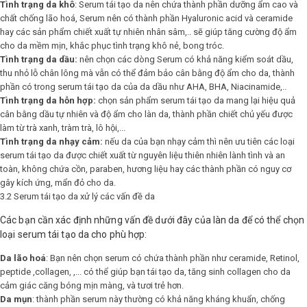
Tình trạng da khô
: Serum tái tạo da nên chứa thành phần dưỡng ẩm cao và
chất chống lão hoá, Serum nên có thành phần Hyaluronic acid và ceramide
hay các sản phẩm chiết xuất tự nhiên nhân sâm,.. sẽ giúp tăng cường độ ẩm
cho da mềm mịn, khắc phục tình trạng khô nẻ, bong tróc.
Tình trạng da dầu:
nên chọn các dòng Serum có khả năng kiểm soát dầu,
thu nhỏ lỗ chân lông mà vẫn có thể đảm bảo cân bằng độ ẩm cho da, thành
phần có trong serum tái tạo da của da dầu như AHA, BHA, Niacinamide,..
Tình trạng da hỗn hợp:
chọn sản phẩm serum tái tạo da mang lại hiệu quả
cân bằng dầu tự nhiên và độ ẩm cho làn da, thành phần chiết chủ yếu được
làm từ trà xanh, tràm trà, lô hội,...
Tình trạng da nhạy cảm:
nếu da của bạn nhạy cảm thì nên ưu tiên các loại
serum tái tạo da được chiết xuất từ nguyên liệu thiên nhiên lành tình và an
toàn, không chứa cồn, paraben, hương liệu hay các thành phần có nguy cơ
gây kích ứng, mẩn đỏ cho da.
3.2 Serum tái tạo da xử lý các vấn đề da
Các bạn cần xác định những vấn đề dưới đây của làn da để có thể chọn
loại serum tái tạo da cho phù hợp:
Da lão hoá
: Bạn nên chọn serum có chứa thành phần như ceramide, Retinol,
peptide ,collagen, ,... có thể giúp bạn tái tạo da, tăng sinh collagen cho da
cảm giác căng bóng mịn màng, và tươi trẻ hơn.
Da mụn
: thành phần serum này thường có khả năng kháng khuẩn, chống