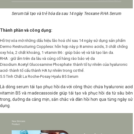
Serum tái tạo và trẻ hóa da sau 14 ngày Teoxane RHA Serum
Thành phần và công dụng:
Hỗ trợ xóa mờ những dấu hiệu lão hoá chỉ sau 14 ngày sử dụng sản phẩm
Dermo Restructuring Copplesx: hỗn hợp này p 8 amino acids, 3 chất chống
oxy hóa, 2 chất khoáng, 1 vitamin B6 : giúp bảo vệ và tái tạo làn da.
RHA : giữ ẩm trên da lâu và củng cố hàng rào bảo vệ da
Disodium Acetyl Glucosamine Phosphate: thành tố tự nhiên của hyaluronic
acid- thành tố cấu thành HA tự nhiên trong cơ thể.
5.5 Tinh Chất La Roche-Posay Hyalu B5 Serum
Là dòng serum tái tạo phục hồi da với công thức chứa hyaluronic acid
vitamin B5 và madecassoside giúp tái tạo và phục hồi da từ sâu bên
trong, dưỡng da căng mịn, săn chắc và đàn hồi hơn qua từng ngày sử
dụng.