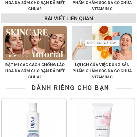
HOÁ DA SỚM CHO BẠN ĐÃ BIẾT
PHẨM CHĂM SÓC DA CÓ CHỨA
CHƯA?
VITAMIN C
BÀI VIẾT LIÊN QUAN
BẬT MÍ CÁC CÁCH CHỐNG LÃO
LỢI ÍCH CỦA VIỆC DÙNG SẢN
HOÁ DA SỚM CHO BẠN ĐÃ BIẾT
PHẨM CHĂM SÓC DA CÓ CHỨA
CHƯA?
VITAMIN C
DÀNH RIÊNG CHO BẠN