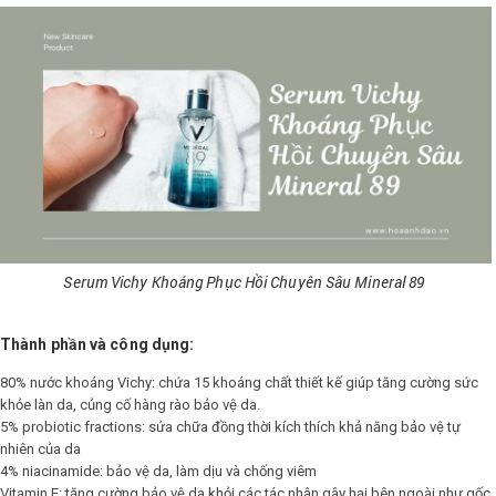
Serum Vichy Khoáng Phục Hồi Chuyên Sâu Mineral 89
Thành phần và công dụng:
80% nước khoáng Vichy: chứa 15 khoáng chất thiết kế giúp tăng cường sức
khỏe làn da, củng cố hàng rào bảo vệ da.
5% probiotic fractions: sửa chữa đồng thời kích thích khả năng bảo vệ tự
nhiên của da
4% niacinamide: bảo vệ da, làm dịu và chống viêm
Vitamin E: tăng cường bảo vệ da khỏi các tác nhân gây hại bên ngoài như gốc