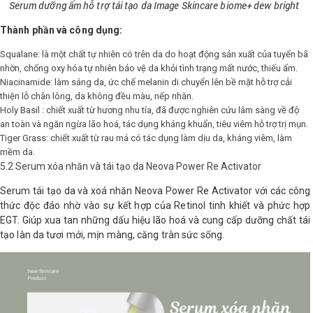
Serum dưỡng ẩm hỗ trợ tái tạo da Image Skincare biome+ dew bright
Thành phần và công dụng:
Squalane: là một chất tự nhiên có trên da do hoạt động sản xuất của tuyến bã
nhờn, chống oxy hóa tự nhiên bảo vệ da khỏi tình trạng mất nước, thiếu ẩm.
Niacinamide: làm sáng da, ức chế melanin di chuyển lên bề mặt hỗ trợ cải
thiện lỗ chân lông, da không đều màu, nếp nhăn.
Holy Basil : chiết xuất từ hương nhu tía, đã được nghiên cứu lâm sàng về độ
an toàn và ngăn ngừa lão hoá, tác dụng kháng khuẩn, tiêu viêm hỗ trợ trị mụn.
Tiger Grass: chiết xuất từ rau má có tác dụng làm dịu da, kháng viêm, làm
mềm da.
5.2 Serum xóa nhăn và tái tạo da Neova Power Re Activator
Serum tái tạo da và xoá nhăn Neova Power Re Activator với các công
thức độc đáo nhờ vào sự kết hợp của Retinol tinh khiết và phức hợp
EGT. Giúp xua tan những dấu hiệu lão hoá và cung cấp dưỡng chất tái
tạo làn da tươi mới, mịn màng, căng tràn sức sống.