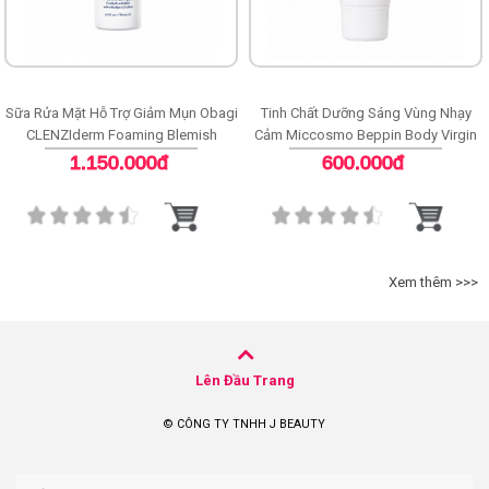
Tinh Chất Dưỡng Sáng Vùng Nhạy
Kem dưỡng giảm nám MICCOSMO
Cảm Miccosmo Beppin Body Virgin
WHITE LABEL PLATINUM PLACENTA
White Serum
WHITENING CREAM
600.000đ
690.000đ
Xem thêm >>>
Lên Đầu Trang
© CÔNG TY TNHH J BEAUTY