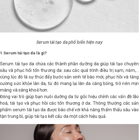
LOGS
IỚI
HIỆU
Serum tái tạo da phổ biến hiện nay
1.Serum tái tạo da là gì?
INIC
Serum tái tạo da chứa các thành phần dưỡng da giúp tái tạo chuyên
 SPA
sâu và phục hổi tổn thương da. sau các quá trình điều trị sạm, nám,...
cùng lúc đó là sự thúc đẩy bước sản sinh tế bào mới, phục hồi và tăng
cường sức khỏe làn da, từ đó mang lại làn da căng bóng, trở nên mịn
màng và sáng khoẻ hơn.
Đóng vai trò giúp bạn nuôi dưỡng da từ gốc hiệu chỉnh các vấn đề lão
hoá, tái tạo và phục hồi các tổn thương ở da. Thông thường các sản
phẩm serum tái tạo da được bào chế với khả năng thẩm thấu sâu vào
tận trung bì, giúp tái tạo kết cấu da một cách hiệu quả.