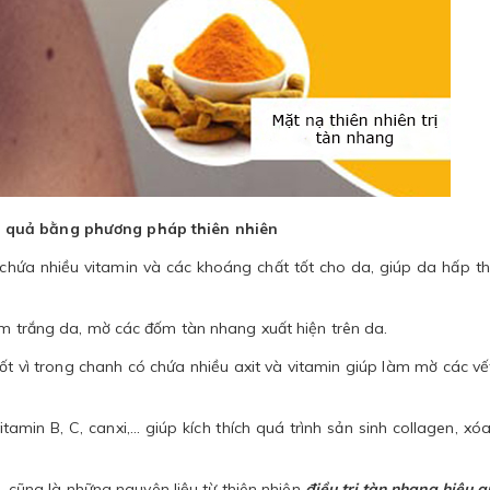
u quả bằng phương pháp thiên nhiên
hứa nhiều vitamin và các khoáng chất tốt cho da, giúp da hấp th
làm trắng da, mờ các đốm tàn nhang xuất hiện trên da.
tốt vì trong chanh có chứa nhiều axit và vitamin giúp làm mờ các vế
tamin B, C, canxi,... giúp kích thích quá trình sản sinh collagen, xó
.. cũng là những nguyên liệu từ thiên nhiên
điều trị tàn nhang hiệu 