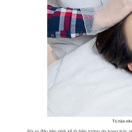
Trị tàn n
Rủi ro đầu tiên phải kể là hiện tượng da bong tróc 