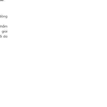
 dòng
 phẩm
 giai
ới da