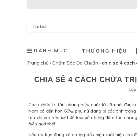
DANH MỤC
THƯƠNG HIỆU
Trang chủ
›
Chăm Sóc Da Chuẩn
›
chia sẻ 4 cách
CHIA SẺ 4 CÁCH CHỮA TR
Cập 
Cách chữa trị tàn nhang hiệu quả? là câu hỏi được 
Nam có đến hơn 60‰ phụ nữ đang bị các tình trạng 
mà chị em nên biết để loại bỏ những đốm tàn nhan
hiệu quả
nhé!
Nếu da bạn đang có những dấu hiệu xuất hiện các đố