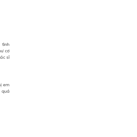
 tình
hư cơ
ác sĩ
hị em
h quá