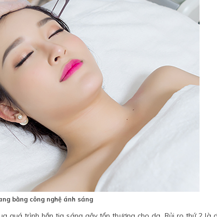
hang bằng công nghệ ánh sáng
qua quá trình bắn tia sáng gây tổn thương cho da. Rủi ro thứ 2 là 