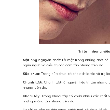
Trị tàn nhang hiệ
Mật ong nguyên chất:
Là một trong những chất có c
ngăn ngừa và điều trị các đốm tàn nhang trên da.
Sữa chua:
Trong sữa chua có các axit lactic hỗ trợ 
Chanh tươi:
Chanh tươi là nguyên liệu trị tàn nhang 
nhang trên da.
Khoai tây
: Trong khoai tây có chứa nhiều các chất vi
những mảng tàn nhang trên da
Ngoài ra, còn có đậu xanh, nghệ tươi, cà chua, lá rầu,