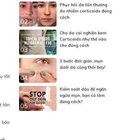
Phục hồi da tổn thương
do nhiễm corticoids đúng
cách
02
Cho da cai nghiện kem
Corticoids như thế nào
cho đúng cách
03
3 bước đơn giản, mụn
dưới da cũng thổi bay!
ụ tốt
04
Kiểm soát dầu để ngăn
ngừa mụn, bạn có làm
đúng cách?
t tàn
05
a bảo
quả
.