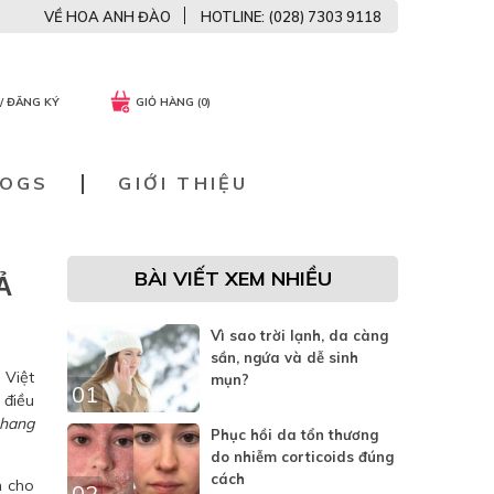
VỀ HOA ANH ĐÀO
HOTLINE: (028) 7303 9118
/ ĐĂNG KÝ
GIỎ HÀNG (0)
LOGS
GIỚI THIỆU
BÀI VIẾT XEM NHIỀU
Ả
Vì sao trời lạnh, da càng
sần, ngứa và dễ sinh
 Việt
mụn?
01
 điều
nhang
Phục hồi da tổn thương
do nhiễm corticoids đúng
cách
m cho
02