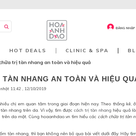
ĐĂNG NHẬP 
HOT DEALS
CLINIC & SPA
B
 chữa trị tàn nhang an toàn và hiệu quả
Ị TÀN NHANG AN TOÀN VÀ HIỆU QU
nhật 11:42 , 12/10/2019
nhiều chị em quan tâm trong giai đoạn hiện nay. Theo thống kê, ở
tàn nhang trên da. Vì vậy, tìm được
cách trị tàn nhang
hiệu quả là
g trên da mặt. Cùng hoaanhdao.vn tìm hiểu các
cách chữa trị tàn 
m tàn nhang, thì bạn không nên bỏ qua bài viết dưới đây. Hãy tì