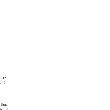
n gốc
o làn
 thực
ị trị