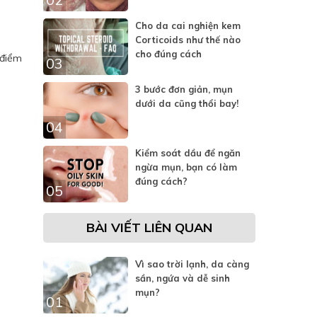
Cho da cai nghiện kem
Corticoids như thế nào
cho đúng cách
 điểm
03
3 bước đơn giản, mụn
dưới da cũng thổi bay!
04
Kiểm soát dầu để ngăn
ngừa mụn, bạn có làm
đúng cách?
05
BÀI VIẾT LIÊN QUAN
Vì sao trời lạnh, da càng
sần, ngứa và dễ sinh
mụn?
01