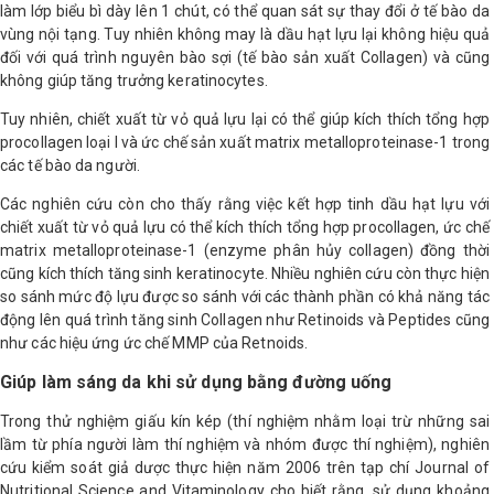
làm lớp biểu bì dày lên 1 chút, có thể quan sát sự thay đổi ở tế bào da
vùng nội tạng. Tuy nhiên không may là dầu hạt lựu lại không hiệu quả
đối với quá trình nguyên bào sợi (tế bào sản xuất Collagen) và cũng
không giúp tăng trưởng keratinocytes.
Tuy nhiên, chiết xuất từ vỏ quả lựu lại có thể giúp kích thích tổng hợp
procollagen loại I và ức chế sản xuất matrix metalloproteinase-1 trong
các tế bào da người.
Các nghiên cứu còn cho thấy rằng việc kết hợp tinh dầu hạt lựu với
chiết xuất từ vỏ quả lựu có thể kích thích tổng hợp procollagen, ức chế
matrix metalloproteinase-1 (enzyme phân hủy collagen) đồng thời
cũng kích thích tăng sinh keratinocyte. Nhiều nghiên cứu còn thực hiện
so sánh mức độ lựu được so sánh với các thành phần có khả năng tác
động lên quá trình tăng sinh Collagen như Retinoids và Peptides cũng
như các hiệu ứng ức chế MMP của Retnoids.
Giúp làm sáng da khi sử dụng bằng đường uống
Trong thử nghiệm giấu kín kép (thí nghiệm nhằm loại trừ những sai
lầm từ phía người làm thí nghiệm và nhóm được thí nghiệm), nghiên
cứu kiểm soát giả dược thực hiện năm 2006 trên tạp chí Journal of
Nutritional Science and Vitaminology cho biết rằng, sử dụng khoảng