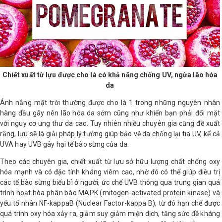
LOGS
IỚI
HIỆU
Chiết xuất từ lựu được cho là có khả năng chống UV, ngừa lão hóa
da
INIC
 SPA
Ánh nắng mặt trời thường được cho là 1 trong những nguyên nhân
hàng đầu gây nên lão hóa da sớm cũng như khiến bạn phải đối mặt
với nguy cơ ung thư da cao. Tuy nhiên nhiều chuyên gia cũng đề xuất
rằng, lựu sẽ là giải pháp lý tưởng giúp bảo vệ da chống lại tia UV, kể cả
UVA hay UVB gây hại tế bào sừng của da.
Theo các chuyên gia, chiết xuất từ lựu sở hữu lượng chất chống oxy
hóa mạnh và có đặc tính kháng viêm cao, nhờ đó có thể giúp điều trị
các tế bào sừng biểu bì ở người, ức chế UVB thông qua trung gian quá
trình hoạt hóa phân bào MAPK (mitogen-activated protein kinase) và
yếu tố nhân NF-kappaB (Nuclear Factor-kappa B), từ đó hạn chế được
quá trình oxy hóa xảy ra, giảm suy giảm miện dịch, tăng sức đề kháng