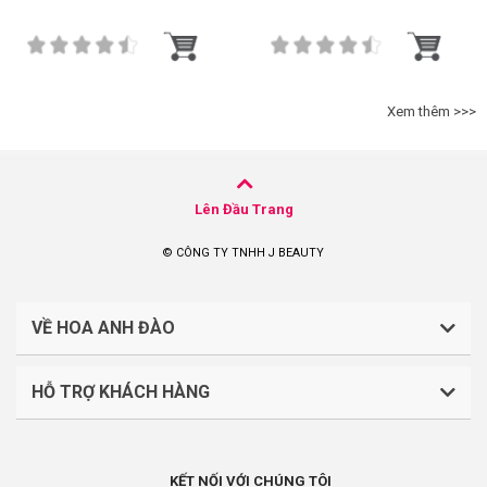
Xem thêm >>>
Lên Đầu Trang
© CÔNG TY TNHH J BEAUTY
VỀ HOA ANH ĐÀO
HỖ TRỢ KHÁCH HÀNG
CÔNG TY TNHH J BEAUTY
Quy định về thanh toán
Mã số thuế: 0316044765
KẾT NỐI VỚI CHÚNG TÔI
Chính sách vận chuyển, giao nhận