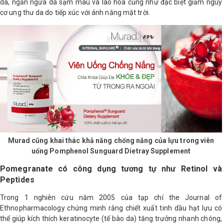
da, ngăn ngừa da sạm màu và lão hóa cũng như đặc biệt giảm nguy
cơ ung thư da do tiếp xúc với ánh nắng mặt trời.
Shop All Brand A-
Z
Murad cũng khai thác khả năng chống nắng của lựu trong viên
uống Pomphenol Sunguard Dietray Supplement
Pomegranate có công dụng tương tự như Retinol và
Peptides
Trong 1 nghiên cứu năm 2005 của tạp chí the Journal of
Ethnopharmacology chứng minh rằng chiết xuất tinh dầu hạt lựu có
thể giúp kích thích keratinocyte (tế bào da) tăng trưởng nhanh chóng,