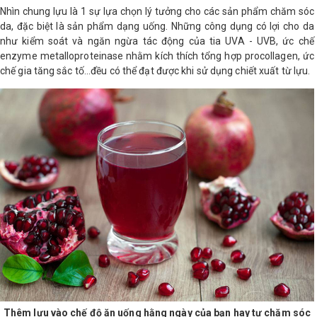
Nhìn chung lựu là 1 sự lựa chọn lý tưởng cho các sản phẩm chăm sóc
da, đặc biệt là sản phẩm dạng uống. Những công dụng có lợi cho da
như kiểm soát và ngăn ngừa tác động của tia UVA - UVB, ức chế
enzyme metalloproteinase nhằm kích thích tổng hợp procollagen, ức
chế gia tăng sắc tố...đều có thể đạt được khi sử dụng chiết xuất từ lựu.
Thêm lựu vào chế độ ăn uống hằng ngày của bạn hay tự chăm sóc