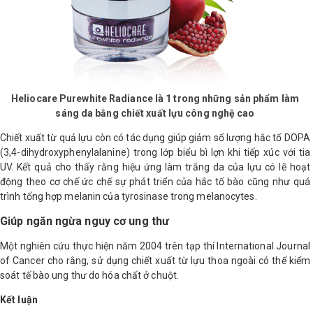
Heliocare Purewhite Radiance là 1 trong những sản phẩm làm
sáng da bằng chiết xuất lựu công nghệ cao
Chiết xuất từ quả lựu còn có tác dụng giúp giảm số lượng hắc tố DOPA
(3,4-dihydroxyphenylalanine) trong lớp biểu bì lợn khi tiếp xúc với tia
UV. Kết quả cho thấy rằng hiệu ứng làm trắng da của lựu có lẽ hoạt
động theo cơ chế ức chế sự phát triển của hắc tố bào cũng như quá
trình tổng hợp melanin của tyrosinase trong melanocytes.
Giúp ngăn ngừa nguy cơ ung thư
Một nghiên cứu thực hiện năm 2004 trên tạp thí International Journal
of Cancer cho rằng, sử dụng chiết xuất từ lựu thoa ngoài có thể kiểm
soát tế bào ung thư do hóa chất ở chuột.
Kết luận