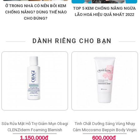
Ở TRONG NHÀ CÓ NÊN BÔI KEM
TOP 5 KEM CHỐNG NẮNG NGỪA
CHỐNG NẮNG? DÙNG THẾ NÀO
LÃO HOÁ HIỆU QUẢ NHẤT 2022
CHO ĐÚNG?
DÀNH RIÊNG CHO BẠN
Sữa Rửa Mặt Hỗ Trợ Giảm Mụn Obagi
Tinh Chất Dưỡng Sáng Vùng Nhạy
CLENZIderm Foaming Blemish
Cảm Miccosmo Beppin Body Virgin
Cleanser
White Serum
1.150.000đ
600.000đ