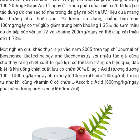
100-200mg Ellagic Acid 1 ngày (1 thành phần của chiết xuất từ lựu) có
tác dụng ức chế sắc tố nhẹ trong da gây ra bởi tia UV. Hiệu quả mang
lại thường phụ thuộc vào liều lượng sử dụng, chẳng hạn như
100mg/ngày có thể giúp giảm trung bình khoảng 1.35‰ độ sạm màu
da do tiếp xúc với tia UV, và khoảng 200mg/ngày có thể giúp cải thiện
đến 1.73‰.
Một nghiên cứu khác thực hiện vào năm 2005 trên tạp chí Journal of
Bioscience, Biotechnology and Biochemistry với nhiều tác giả cũng
cho thấy rằng chiết xuất từ quả lựu có thể làm trắng da hiệu quả, đặc
biệt là khi uống chiết xuất lựu có chứa 90‰ Ellagic Acid (tương đương
100 - 1000mg/kg/ngày pha với tỷ lệ 10mg/ml hoặc 100mg/ml) tương
tự như khi dùng vitamin C có chứa L-Ascorbic Acid (600mg/kg/ngày
pha loãng trong nước với tỷ lệ 60mg/ml).