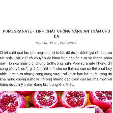
×
BRANDS
ANDS
FEATURED BRAND
POMEGRANATE - TINH CHẤT CHỐNG NẮNG AN TOÀN CHO
DA
HĂM
Cập nhật 12:00 , 13/05/2017
SÓC
DA
Chiết xuất quả lựu (pomegranate) từ lâu đã được đánh giá rất cao, có
rất nhiều bài viết và chuyên đề khoa học nghiên cứu về thành phần
này. Hơn cả những gì chúng ta thường nghĩ, Pomegranate không chỉ
cung cấp vài dưỡng chất nhất thời cho cơ thể mà còn có thể phát huy
RANG
IỂM
nhiều hơn nữa những công dụng vượt trội khiến bạn bất ngờ, trong đó
khả năng chống nắng là 1 trong những đặc điểm của lựu mà một vài
hãng dược mỹ phẩm đang tập trung khai thác.
HĂM
SÓC
ODY