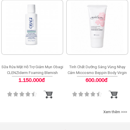
Sữa Rửa Mặt Hỗ Trợ Giảm Mụn Obagi
Tinh Chất Dưỡng Sáng Vùng Nhạy
CLENZIderm Foaming Blemish
Cảm Miccosmo Beppin Body Virgin
Cleanser
White Serum
1.150.000đ
600.000đ
Xem thêm >>>