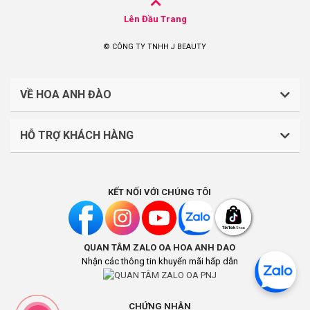
Lên Đầu Trang
© CÔNG TY TNHH J BEAUTY
VỀ HOA ANH ĐÀO
HỖ TRỢ KHÁCH HÀNG
CÔNG TY TNHH J BEAUTY
Quy định về thanh toán
Mã số thuế: 0316044765
KẾT NỐI VỚI CHÚNG TÔI
Chính sách vận chuyển, giao nhận
Liên hệ: (028).7303.9118
Chính sách đổi trả và hoàn tiền
QUAN TÂM ZALO OA HOA ANH DAO
Chính sách bảo mật
Địa điểm kinh doanh: Lầu 1, số 242-244 Hai Bà Trưng,
Nhận các thông tin khuyến mãi hấp dẫn
Phường Tân Định, Thành phố Hồ Chí Minh, Việt Nam
Khách hàng thân thiết
Địa chỉ trụ sở chính: Số B13 Đường N1, Tổ 4B, KP.Bình
Hướng dẫn thanh toán qua VNPAY
CHỨNG NHẬN