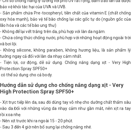
- Chỉ số chống nắng lý tưởng với phổ UV rất rộng, đảm bảo làn da được
bảo vệ khỏi tác hại của UVA và UVB.
- Sản phẩm chứa Pre-tocopheryl, tiền chất của vitamin E (chất chống
oxy hóa mạnh), bảo vệ tế bào chống lại các gốc tự do (nguồn gốc của
lão hóa và các tế bào ung thư)
- Không để lại vết trắng trên da, phù hợp với làn da ngăm.
- Chứa công thức chống nước, phù hợp với những hoạt động ngoài trời
và bơi lội.
- Không silicone, không paraben, không hương liệu, là sản phẩm lý
tưởng ngay cả đối với làn da nhạy cảm nhất.
- Tiện lợi, cơ động, dễ sử dụng. Chống nắng dạng xịt - Very High
Protection Spray SPF50+
có thể sử dụng cho cả body.
Hướng dẫn sử dụng cho chống nắng dạng xịt - Very
High Protection Spray SPF50+
- Xịt trực tiếp lên da, sau đó dùng tay vỗ nhẹ cho dưỡng chất thấm sâu
vào da.Đối với những vùng da nhạy cảm như gần mắt, nên xịt ra tay
rồi xoa nhẹ.
- Nên xịt trước khi ra ngoài 15 - 20 phút.
- Sau 3 đến 4 giờ nên bổ sung lại chống nắng nhé.