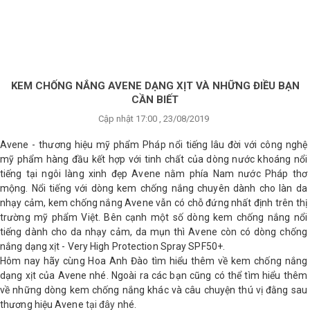
×
BRANDS
ANDS
FEATURED BRAND
KEM CHỐNG NẮNG AVENE DẠNG XỊT VÀ NHỮNG ĐIỀU BẠN
CẦN BIẾT
HĂM
Cập nhật 17:00 , 23/08/2019
SÓC
DA
Avene - thương hiệu mỹ phẩm Pháp nổi tiếng lâu đời với công nghệ
mỹ phẩm hàng đầu kết hợp với tinh chất của dòng nước khoáng nổi
tiếng tại ngôi làng xinh đẹp Avene nằm phía Nam nước Pháp thơ
mộng. Nổi tiếng với dòng kem chống nắng chuyên dành cho làn da
RANG
IỂM
nhạy cảm, kem chống nắng Avene vẫn có chỗ đứng nhất định trên thị
trường mỹ phẩm Việt. Bên cạnh một số dòng kem chống nắng nổi
tiếng dành cho da nhạy cảm, da mụn thì Avene còn có dòng chống
nắng dạng xịt - Very High Protection Spray SPF50+.
HĂM
Hôm nay hãy cùng Hoa Anh Đào tìm hiểu thêm về kem chống nắng
SÓC
dạng xịt của Avene nhé. Ngoài ra các bạn cũng có thể tìm hiểu thêm
ODY
về những dòng kem chống nắng khác và câu chuyện thú vị đằng sau
thương hiệu Avene
tại đây
nhé.