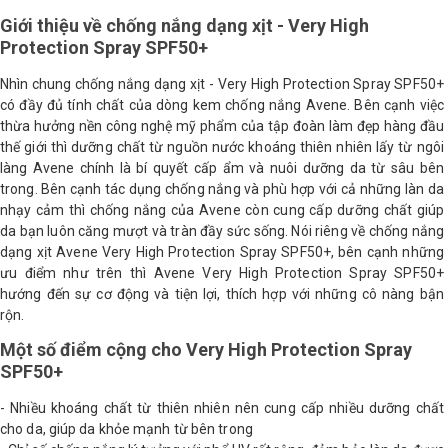
Giới thiệu về chống nắng dạng xịt - Very High
Shop All Brand A-
Protection Spray SPF50+
Z
Nhìn chung chống nắng dạng xịt - Very High Protection Spray SPF50+
có đầy đủ tính chất của dòng kem chống nắng Avene. Bên cạnh việc
thừa hưởng nền công nghệ mỹ phẩm của tập đoàn làm đẹp hàng đầu
thế giới thì dưỡng chất từ nguồn nước khoáng thiên nhiên lấy từ ngôi
làng Avene chính là bí quyết cấp ẩm và nuôi dưỡng da từ sâu bên
trong. Bên cạnh tác dụng chống nắng và phù hợp với cả những làn da
nhạy cảm thì chống nắng của Avene còn cung cấp dưỡng chất giúp
da bạn luôn căng mượt và tràn đầy sức sống. Nói riêng về chống nắng
dạng xịt Avene Very High Protection Spray SPF50+, bên cạnh những
ưu điểm như trên thì Avene Very High Protection Spray SPF50+
hướng đến sự cơ động và tiện lợi, thích hợp với những cô nàng bận
rộn.
Một số điểm cộng cho Very High Protection Spray
SPF50+
- Nhiều khoáng chất từ thiên nhiên nên cung cấp nhiều dưỡng chất
cho da, giúp da khỏe mạnh từ bên trong