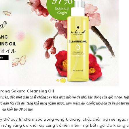
trang Sakura Cleansing Oil
t Bản, đặc biệt giàu chất chống oxy hóa giúp bảo vệ da khỏi tác động của gốc tự do. Ng
 độ đàn hồi của da, tăng khả năng ngậm nước, làm mềm da, chống lão hóa da và hỗ trợ b
da khỏi tia UV có hại.
y thử duy trì chăm sóc trong vòng 6 tháng, chắc chắn bạn sẽ ngạc 
, những vùng da khô ráp cũng trở nên mềm mại bất ngờ. Da không c