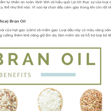
 tự nhiên an toàn, lành tính và hiệu quả. Lợi ích thực sự của loại 
cụ thể như thế nào. Vì sao lại chọn dầu cám gạo trong khi còn rất n
ice) Bran Oil
oài của hạt gạo (cám) và mầm gạo. Loại dầu này có màu vàng sán
 cường thêm khả năng giữ ẩm da, làm mềm da và hỗ trợ loại bỏ t