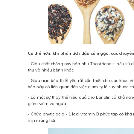
Cụ thể hơn, khi phân tích dầu cám gạo, các chuyên
- Giàu chất chống oxy hóa như Tocotrienols, nếu sử 
thư và nhiều bệnh khác.
- Giàu acid béo thiết yếu rất cần thiết cho sức khỏe v
béo này có liên quan đến việc giảm tỷ lệ suy nhược cơ
- Là một sự thay thế hiệu quả cho Lanolin có khả n
giảm viêm và ngứa
- Chứa phytic acid - 1 loại vitamin B phức tạp có khả
mịn màng hơn