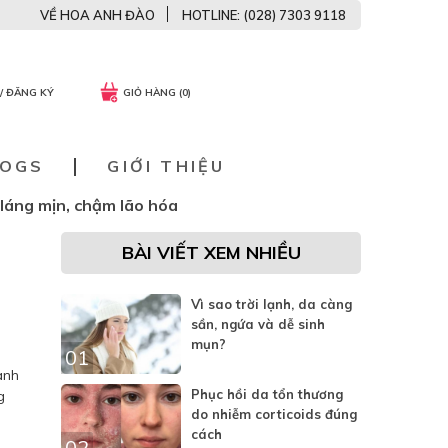
VỀ HOA ANH ĐÀO
HOTLINE: (028) 7303 9118
/ ĐĂNG KÝ
GIỎ HÀNG (0)
LOGS
GIỚI THIỆU
láng mịn, chậm lão hóa
BÀI VIẾT XEM NHIỀU
N
Vì sao trời lạnh, da càng
sần, ngứa và dễ sinh
mụn?
01
ành
Phục hồi da tổn thương
g
do nhiễm corticoids đúng
cách
02