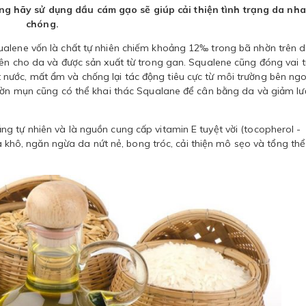
ng hãy sử dụng dầu cám gạo sẽ giúp cải thiện tình trạng da nh
chóng.
ualene vốn là chất tự nhiên chiếm khoảng 12‰ trong bã nhờn trên 
iên cho da và được sản xuất từ trong gan. Squalene cũng đóng vai t
ước, mất ẩm và chống lại tác động tiêu cực từ môi trường bên ngo
nhờn mụn cũng có thể khai thác Squalane để cân bằng da và giảm l
g tự nhiên và là nguồn cung cấp vitamin E tuyệt vời (tocopherol -
 da khô, ngăn ngừa da nứt nẻ, bong tróc, cải thiện mô sẹo và tổng thể