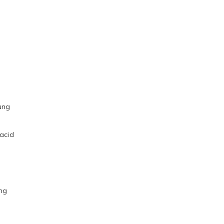
ung
 acid
áng