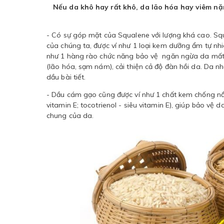
Nếu da khô hay rất khô, da lão hóa hay viêm nặ
- Có sự góp mặt của Squalene với lượng khá cao. Sq
của chúng ta, được ví như 1 loại kem dưỡng ẩm tự nh
như 1 hàng rào chức năng bảo vệ ngăn ngừa da mất n
(lão hóa, sạm nám), cải thiện cả độ đàn hồi da. Da 
dầu bài tiết.
- Dầu cám gạo cũng được ví như 1 chất kem chống nắn
vitamin E; tocotrienol - siêu vitamin E), giúp bảo vệ
chung của da.