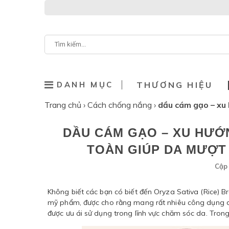
DANH MỤC
THƯƠNG HIỆU
Trang chủ
›
Cách chống nắng
›
dầu cám gạo – xu
DẦU CÁM GẠO – XU HƯỚ
TOÀN GIÚP DA MƯỢT
Cập 
Không biết các bạn có biết đến Oryza Sativa (Rice) B
mỹ phẩm, được cho rằng mang rất nhiêu công dụng dư
được ưu ái sử dụng trong lĩnh vực chăm sóc da. Trong