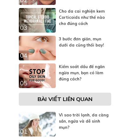
Cho da cai nghiện kem
Corticoids như thế nào
cho đúng cách
03
3 bước đơn giản, mụn
dưới da cũng thổi bay!
04
Kiểm soát dầu để ngăn
ngừa mụn, bạn có làm
đúng cách?
05
BÀI VIẾT LIÊN QUAN
Vì sao trời lạnh, da càng
sần, ngứa và dễ sinh
mụn?
01