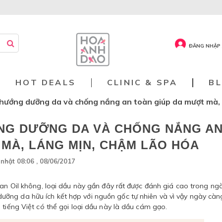
ĐĂNG NHẬP 
HOT DEALS
CLINIC & SPA
B
 hướng dưỡng da và chống nắng an toàn giúp da mượt mà, 
NG DƯỠNG DA VÀ CHỐNG NẮNG A
 MÀ, LÁNG MỊN, CHẬM LÃO HÓA
nhật 08:06 , 08/06/2017
ran Oil không, loại dầu này gần đây rất được đánh giá cao trong ng
ỡng da hữu ích kết hợp với nguồn gốc tự nhiên và vì vậy ngày càn
 tiếng Việt có thể gọi loại dầu này là dầu cám gạo.