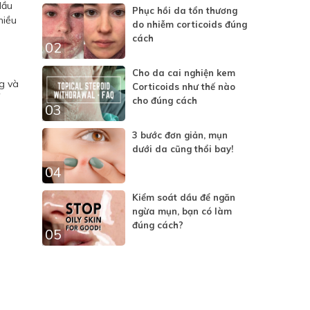
dầu
Phục hồi da tổn thương
hiều
do nhiễm corticoids đúng
cách
02
Cho da cai nghiện kem
g và
Corticoids như thế nào
ế
cho đúng cách
03
3 bước đơn giản, mụn
dưới da cũng thổi bay!
04
Kiểm soát dầu để ngăn
ngừa mụn, bạn có làm
đúng cách?
05