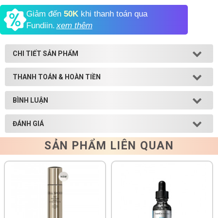
Giảm đến
50K
khi thanh toán qua
Shop All Brand A-
Fundiin.
xem thêm
Z
CHI TIẾT SẢN PHẨM
THANH TOÁN & HOÀN TIỀN
BÌNH LUẬN
ĐÁNH GIÁ
SẢN PHẨM LIÊN QUAN