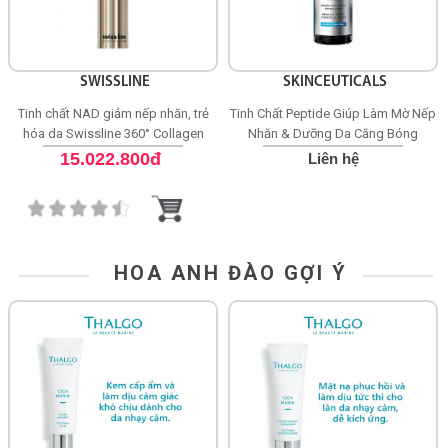
SWISSLINE
SKINCEUTICALS
Tinh chất NAD giảm nếp nhăn, trẻ
Tinh Chất Peptide Giúp Làm Mờ Nếp
hóa da Swissline 360° Collagen
Nhăn & Dưỡng Da Căng Bóng
Night Concentrate
SkinCeuticals P-TIOX
15.022.800đ
Liên hệ
HOA ANH ĐÀO GỢI Ý