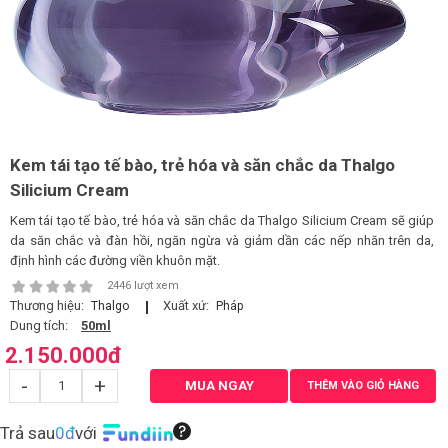
LOGS
IỚI
HIỆU
Kem tái tạo tế bào, trẻ hóa và săn chắc da Thalgo
INIC
Silicium Cream
 SPA
Kem tái tạo tế bào, trẻ hóa và săn chắc da Thalgo Silicium Cream sẽ giúp
da săn chắc và đàn hồi, ngăn ngừa và giảm dần các nếp nhăn trên da,
định hình các đường viền khuôn mặt.
2446 lượt xem
Thương hiệu:
Xuất xứ:
Thalgo
Pháp
Dung tích:
50ml
2.150.000
đ
-
+
MUA NGAY
THÊM VÀO GIỎ HÀNG
Trả sau
0đ
với