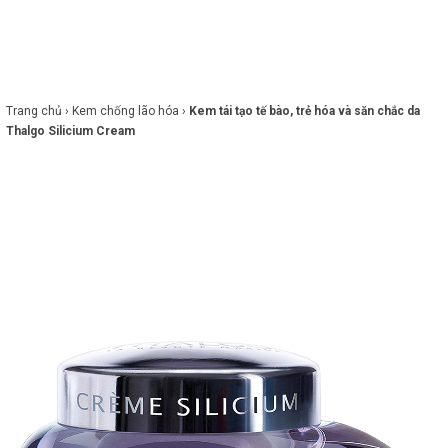
×
BRANDS
ANDS
FEATURED BRAND
Trang chủ ›
Kem chống lão hóa ›
Kem tái tạo tế bào, trẻ hóa và săn chắc da
Thalgo Silicium Cream
HĂM
SÓC
DA
RANG
IỂM
HĂM
SÓC
ODY