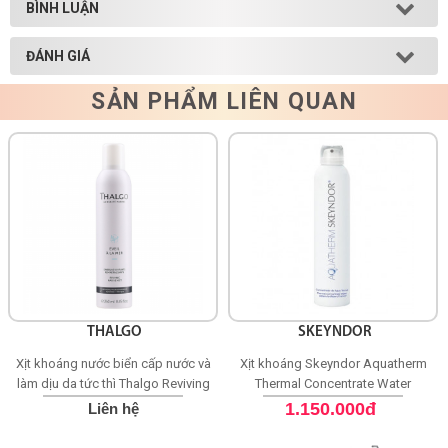
BÌNH LUẬN
ĐÁNH GIÁ
SẢN PHẨM LIÊN QUAN
THALGO
SKEYNDOR
Xịt khoáng nước biển cấp nước và
Xịt khoáng Skeyndor Aquatherm
làm dịu da tức thì Thalgo Reviving
Thermal Concentrate Water
Marine Mist 250ml
1.150.000đ
Liên hệ