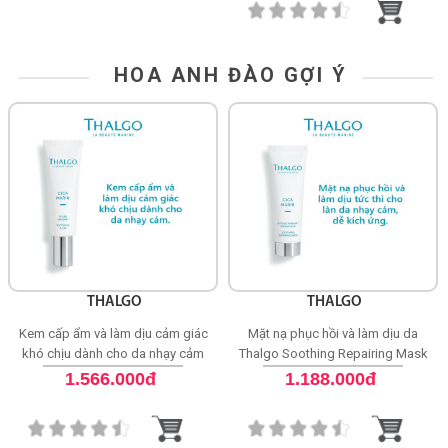
HOA ANH ĐÀO GỢI Ý
THALGO
THALGO
Kem cấp ẩm và làm dịu cảm giác
Mặt nạ phục hồi và làm dịu da
khó chịu dành cho da nhạy cảm
Thalgo Soothing Repairing Mask
Thalgo Soothing Fluid
1.566.000đ
1.188.000đ