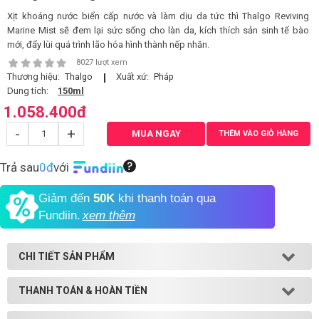
Xịt khoáng nước biển cấp nước và làm dịu da tức thì Thalgo Reviving
Shop All Brand A-
Marine Mist sẽ đem lại sức sống cho làn da, kích thích sản sinh tế bào
Z
mới, đẩy lùi quá trình lão hóa hình thành nếp nhăn.
8027 lượt xem
Thương hiệu:
Xuất xứ:
Thalgo
Pháp
Dung tích:
150ml
1.058.400
đ
-
+
MUA NGAY
THÊM VÀO GIỎ HÀNG
Trả sau
0đ
với
Giảm đến
50K
khi thanh toán qua
Fundiin.
xem thêm
CHI TIẾT SẢN PHẨM
THANH TOÁN & HOÀN TIỀN