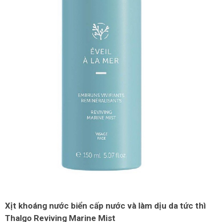
LOGS
IỚI
HIỆU
INIC
 SPA
Xịt khoáng nước biển cấp nước và làm dịu da tức thì
Thalgo Reviving Marine Mist