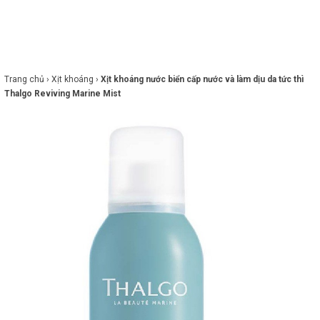
×
BRANDS
ANDS
FEATURED BRAND
Trang chủ ›
Xịt khoáng ›
Xịt khoáng nước biển cấp nước và làm dịu da tức thì
Thalgo Reviving Marine Mist
HĂM
SÓC
DA
RANG
IỂM
HĂM
SÓC
ODY