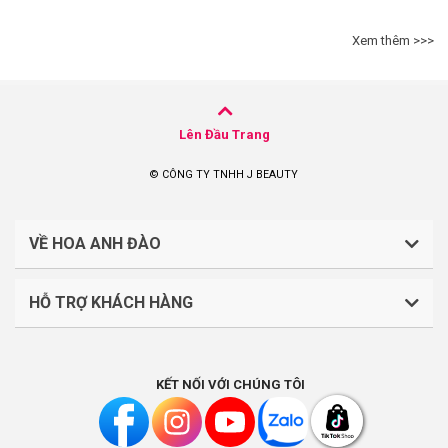
Xem thêm >>>
Lên Đầu Trang
© CÔNG TY TNHH J BEAUTY
VỀ HOA ANH ĐÀO
HỖ TRỢ KHÁCH HÀNG
CÔNG TY TNHH J BEAUTY
Quy định về thanh toán
Mã số thuế: 0316044765
KẾT NỐI VỚI CHÚNG TÔI
Chính sách vận chuyển, giao nhận
Liên hệ: (028).7303.9118
Chính sách đổi trả và hoàn tiền