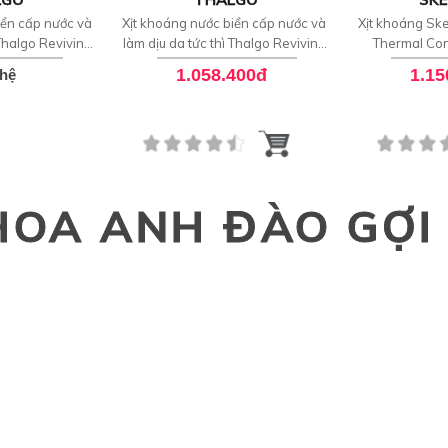
iển cấp nước và
Xịt khoáng nước biển cấp nước và
Xịt khoáng 
 Thalgo Reviving
làm dịu da tức thì Thalgo Reviving
Thermal Con
t 250ml
Marine Mist
1.058.400đ
1.15
 hệ
HOA ANH ĐÀO GỢI