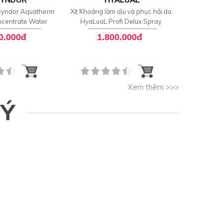
Skeyndor Aquatherm
Xịt Khoáng làm dịu và phục hồi da
Nước xịt k
centrate Water
HyaLuaL Profi Delux Spray
vệ da La 
S
0.000đ
1.800.000đ
5
Xem thêm >>>
 Ý