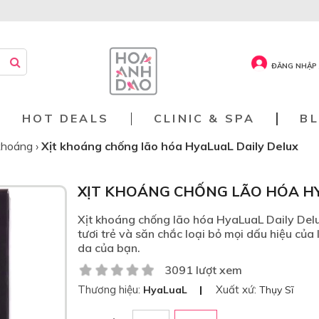
ĐĂNG NHẬP 
HOT DEALS
CLINIC & SPA
B
 khoáng
›
Xịt khoáng chống lão hóa HyaLuaL Daily Delux
XỊT KHOÁNG CHỐNG LÃO HÓA HY
Xịt khoáng chống lão hóa HyaLuaL Daily Del
tươi trẻ và săn chắc loại bỏ mọi dấu hiệu của
da của bạn.
3091 lượt xem
Thương hiệu:
Xuất xứ:
HyaLuaL
Thụy Sĩ