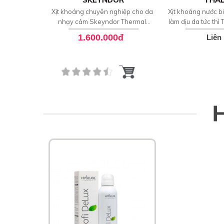
Xịt khoáng chuyên nghiệp cho da
Xịt khoáng nước b
nhạy cảm Skeyndor Thermal
làm dịu da tức thì
Concentrate Water Professional
Marine Mis
1.600.000đ
Liên