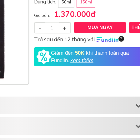
Dung tích:
50ml
150ml
1.370.000
đ
Giá bán:
-
+
MUA NGAY
TH
Trả sau đến 12 tháng với
Giảm đến
50K
khi thanh toán qua
Fundiin.
xem thêm