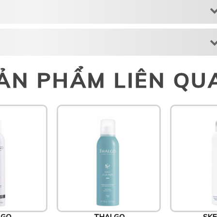
ẢN PHẨM LIÊN QU
LGO
THALGO
SKE