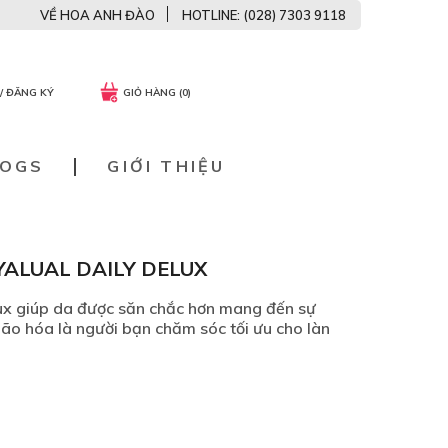
VỀ HOA ANH ĐÀO
HOTLINE: (028) 7303 9118
/ ĐĂNG KÝ
GIỎ HÀNG (0)
LOGS
GIỚI THIỆU
ALUAL DAILY DELUX
ux giúp da được săn chắc hơn mang đến sự
 lão hóa là người bạn chăm sóc tối ưu cho làn