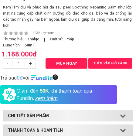
Kem làm dịu và phục hồi da sau peel Soothing Repairing Balm như lớp
Shop All Brand A-
mặt nạ cung cấp chất dinh dưỡng dồi dào cho da, bảo vệ da chống lại
Z
các tác nhân gây hại bên ngoài, làm dịu da, giúp da căng mịn, tươi sáng
hơn.
4232 lượt xem
Thương hiệu:
Xuất xứ:
Thalgo
Pháp
Dung tích:
50ml
1.188.000
đ
-
+
MUA NGAY
THÊM VÀO GIỎ HÀNG
Trả sau
0đ
với
Giảm đến
50K
khi thanh toán qua
Fundiin.
xem thêm
CHI TIẾT SẢN PHẨM
THANH TOÁN & HOÀN TIỀN