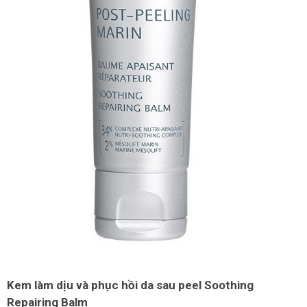
LOGS
IỚI
HIỆU
INIC
 SPA
Kem làm dịu và phục hồi da sau peel Soothing
Repairing Balm