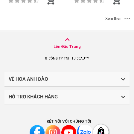
Xem thêm >>>
Lên Đầu Trang
© CÔNG TY TNHH J BEAUTY
VỀ HOA ANH ĐÀO
HỖ TRỢ KHÁCH HÀNG
CÔNG TY TNHH J BEAUTY
Quy định về thanh toán
Mã số thuế: 0316044765
KẾT NỐI VỚI CHÚNG TÔI
Chính sách vận chuyển, giao nhận
Liên hệ: (028).7303.9118
Chính sách đổi trả và hoàn tiền