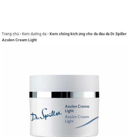
×
BRANDS
ANDS
FEATURED BRAND
Trang chủ ›
Kem dưỡng da ›
Kem chống kích ứng cho da dầu da Dr.Spiller
Azulen Cream Light
HĂM
SÓC
DA
RANG
IỂM
HĂM
SÓC
ODY