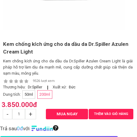
LOGS
IỚI
HIỆU
Kem chống kích ứng cho da dầu da Dr.Spiller Azulen
Cream Light
INIC
Kem chống kích ứng cho da dầu da Dr.Spiller Azulen Cream Light là giải
 SPA
pháp hỗ trợ làm dịu da mạnh mẽ, cung cấp dưỡng chất giúp cải thiện da
sạm màu, mỏng yếu.
9526 lượt xem
Thương hiệu:
Xuất xứ:
Dr.Spiller
Đức
Dung tích:
50ml
200ml
3.850.000
đ
-
+
MUA NGAY
THÊM VÀO GIỎ HÀNG
Trả sau
0đ
với