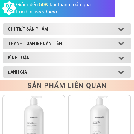
Giảm đến
50K
khi thanh toán qua
Shop All Brand A-
Fundiin.
xem thêm
Z
CHI TIẾT SẢN PHẨM
THANH TOÁN & HOÀN TIỀN
BÌNH LUẬN
ĐÁNH GIÁ
SẢN PHẨM LIÊN QUAN