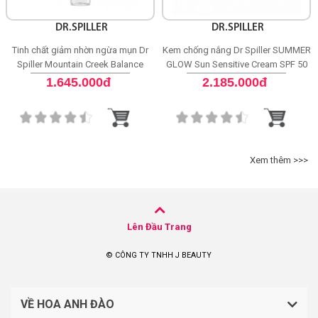
DR.SPILLER
DR.SPILLER
Tinh chất giảm nhờn ngừa mụn Dr
Kem chống nắng Dr Spiller SUMMER
Spiller Mountain Creek Balance
GLOW Sun Sensitive Cream SPF 50
Purifying Ampoule
1.645.000đ
2.185.000đ
Xem thêm >>>
Lên Đầu Trang
© CÔNG TY TNHH J BEAUTY
VỀ HOA ANH ĐÀO