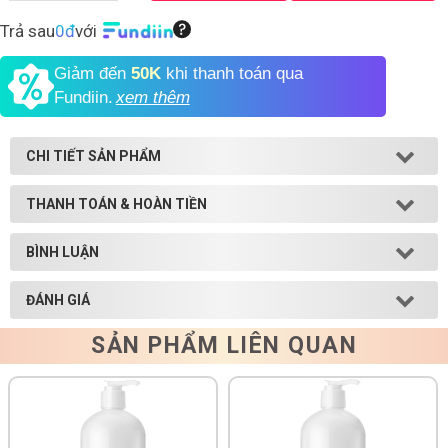
Trả sau
0đ
với
Shop All Brand A-
Z
Giảm đến
50K
khi thanh toán qua
Fundiin.
xem thêm
CHI TIẾT SẢN PHẨM
THANH TOÁN & HOÀN TIỀN
BÌNH LUẬN
ĐÁNH GIÁ
SẢN PHẨM LIÊN QUAN