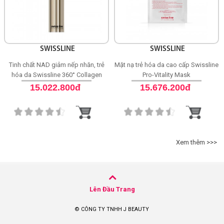
SWISSLINE
SWISSLINE
Tinh chất NAD giảm nếp nhăn, trẻ
Mặt nạ trẻ hóa da cao cấp Swissline
hóa da Swissline 360° Collagen
Pro-Vitality Mask
Night Concentrate
15.022.800đ
15.676.200đ
Xem thêm >>>
Lên Đầu Trang
© CÔNG TY TNHH J BEAUTY