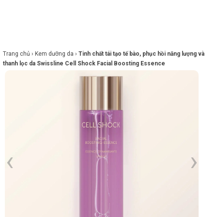
×
BRANDS
ANDS
FEATURED BRAND
Trang chủ ›
Kem dưỡng da ›
Tinh chất tái tạo tế bào, phục hồi năng lượng và
thanh lọc da Swissline Cell Shock Facial Boosting Essence
HĂM
SÓC
DA
RANG
IỂM
HĂM
SÓC
ODY