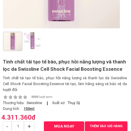
LOGS
IỚI
HIỆU
INIC
 SPA
Tinh chất tái tạo tế bào, phục hồi năng lượng và thanh
lọc da Swissline Cell Shock Facial Boosting Essence
Tinh chất tái tạo tế bào, phục hồi năng lượng và thanh lọc da Swissline
Cell Shock Facial Boosting Essence tái tạo, làm trắng sáng và bảo vệ da
tuyệt đối.
8888 lượt xem
Thương hiệu:
Xuất xứ:
Swissline
Thụy Sỹ
Dung tích:
150ml
4.311.360
đ
-
+
MUA NGAY
THÊM VÀO GIỎ HÀNG