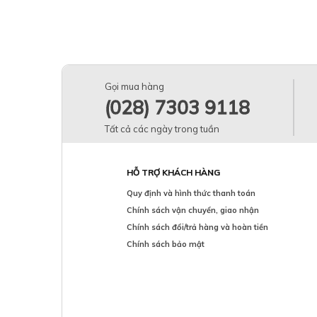
MartiDerm
Mesoestetic
MICCOSMO
Mona Frema
Moroccanoil
Narciso Rodriguez
Neoretin
Gọi mua hàng
Neostrata
(028) 7303 9118
Neova
Obagi Medical
Tất cả các ngày trong tuần
PACO RABANNE
Parfums de Marly
Rejuvaskin
HỖ TRỢ KHÁCH HÀNG
RevitaLash
Quy định và hình thức thanh toán
Rose Supplement
Chính sách vận chuyển, giao nhận
Sakirei
Sakura
Chính sách đổi/trả hàng và hoàn tiền
Senté
Chính sách bảo mật
Skeyndor
SkinCeuticals
Skincode
Swissline
Teoxane