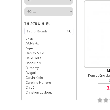
THƯƠNG HIỆU
37sp
ACNE Rx
Agestop
Beauty & Go
Bella Belle
Bond No 9
Burberry
M
Bvlgari
Kem dưỡng da 
Calvin Klein
Carolina Herrera
3
Chloé
Christian Louboutin
CosmeRx
CREED
Dermalogica