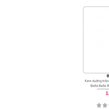
Dibi Milano
DIOR
Diptyque
Dr.Spiller
Endocare
Fusion Meso
Galderma
Gucci
Heliocare
Hermes
Hush & Hush
HyaLuaL
Image Skincare
Jo Malone
KILIAN
Lancome
B
Le Labo
Kem dưỡng trắng
Louis Vuitton
Bella Belle 
Maison Francis Kurkdjian
1
Maison Margiela
Marc Jacobs
Maria Galland