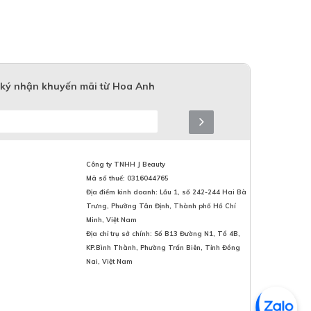
ký nhận khuyến mãi từ Hoa Anh
Công ty TNHH J Beauty
Mã số thuế: 0316044765
Địa điểm kinh doanh: Lầu 1, số 242-244 Hai Bà
Trưng, Phường Tân Định, Thành phố Hồ Chí
Minh, Việt Nam
Địa chỉ trụ sở chính: Số B13 Đường N1, Tổ 4B,
KP.Bình Thành, Phường Trấn Biên, Tỉnh Đồng
Nai, Việt Nam