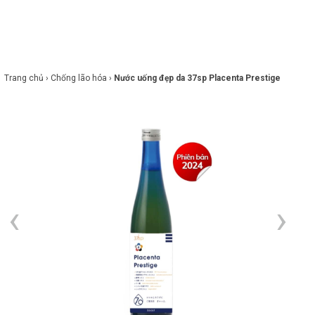
×
BRANDS
ANDS
FEATURED BRAND
Trang chủ ›
Chống lão hóa ›
Nước uống đẹp da 37sp Placenta Prestige
HĂM
SÓC
DA
RANG
IỂM
HĂM
SÓC
ODY