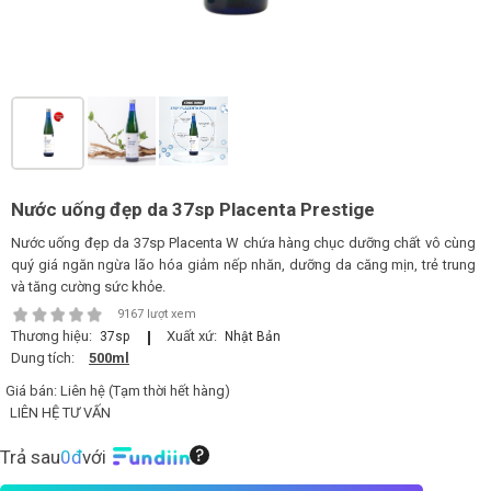
LOGS
IỚI
HIỆU
INIC
Nước uống đẹp da 37sp Placenta Prestige
 SPA
Nước uống đẹp da 37sp Placenta W chứa hàng chục dưỡng chất vô cùng
quý giá ngăn ngừa lão hóa giảm nếp nhăn, dưỡng da căng mịn, trẻ trung
và tăng cường sức khỏe.
9167 lượt xem
Thương hiệu:
Xuất xứ:
37sp
Nhật Bản
Dung tích:
500ml
Giá bán:
Liên hệ (Tạm thời hết hàng)
LIÊN HỆ TƯ VẤN
Trả sau
0đ
với