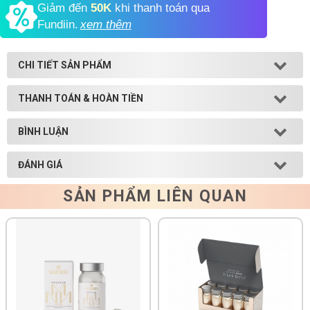
Giảm đến
50K
khi thanh toán qua
Fundiin.
xem thêm
Shop All Brand A-
Z
CHI TIẾT SẢN PHẨM
THANH TOÁN & HOÀN TIỀN
BÌNH LUẬN
ĐÁNH GIÁ
SẢN PHẨM LIÊN QUAN