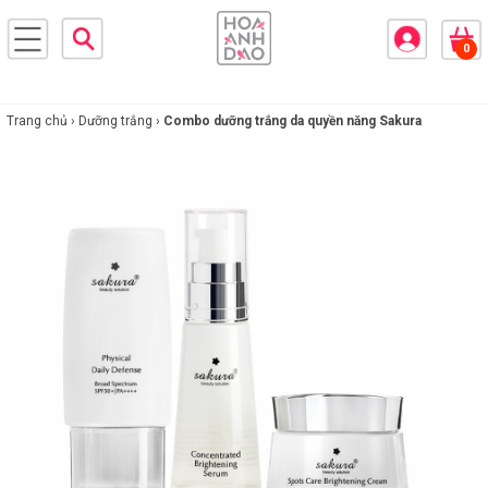
×
0
BRANDS
ANDS
FEATURED BRAND
Trang chủ ›
Dưỡng trắng ›
Combo dưỡng trắng da quyền năng Sakura
HĂM
SÓC
DA
RANG
IỂM
HĂM
SÓC
ODY