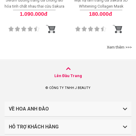
Serum dưỡng trắng da chống lão
Mặt nạ làm trắng da Sakura 3D
hóa tinh chất nhau thai cừu Sakura
Whitening Collagen Mask
Placenta COQ10 serum
1.090.000đ
180.000đ
Xem thêm >>>
Lên Đầu Trang
© CÔNG TY TNHH J BEAUTY
VỀ HOA ANH ĐÀO
HỖ TRỢ KHÁCH HÀNG
CÔNG TY TNHH J BEAUTY