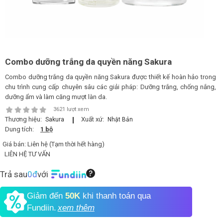
LOGS
IỚI
HIỆU
Combo dưỡng trắng da quyền năng Sakura
Combo dưỡng trắng da quyền năng Sakura được thiết kế hoàn hảo trong
chu trình cung cấp chuyên sâu các giải pháp: Dưỡng trắng, chống nắng,
INIC
dưỡng ẩm và làm căng mượt làn da.
 SPA
3621 lượt xem
Thương hiệu:
Xuất xứ:
Sakura
Nhật Bản
Dung tích:
1 bộ
Giá bán:
Liên hệ (Tạm thời hết hàng)
LIÊN HỆ TƯ VẤN
Trả sau
0đ
với
Giảm đến
50K
khi thanh toán qua
Fundiin.
xem thêm