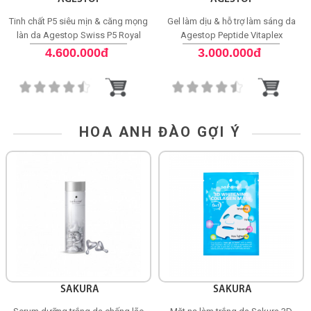
Tinh chất P5 siêu mịn & căng mọng
Gel làm dịu & hỗ trợ làm sáng da
làn da Agestop Swiss P5 Royal
Agestop Peptide Vitaplex
Epigen Rescue Elixir
Concentrate
4.600.000đ
3.000.000đ
HOA ANH ĐÀO GỢI Ý
SAKURA
SAKURA