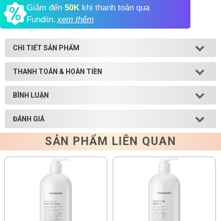
Giảm đến
50K
khi thanh toán qua
Shop All Brand A-
Fundiin.
xem thêm
Z
CHI TIẾT SẢN PHẨM
THANH TOÁN & HOÀN TIỀN
BÌNH LUẬN
ĐÁNH GIÁ
SẢN PHẨM LIÊN QUAN