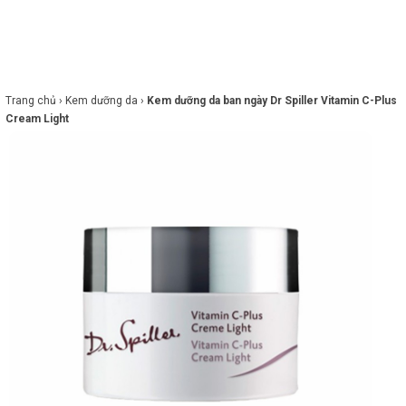
×
BRANDS
ANDS
FEATURED BRAND
Trang chủ ›
Kem dưỡng da ›
Kem dưỡng da ban ngày Dr Spiller Vitamin C-Plus
Cream Light
HĂM
SÓC
DA
RANG
IỂM
HĂM
SÓC
ODY