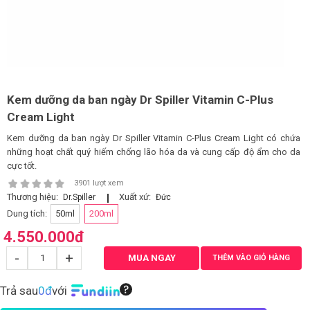
LOGS
IỚI
HIỆU
Kem dưỡng da ban ngày Dr Spiller Vitamin C-Plus
Cream Light
INIC
Kem dưỡng da ban ngày Dr Spiller Vitamin C-Plus Cream Light có chứa
 SPA
những hoạt chất quý hiếm chống lão hóa da và cung cấp độ ẩm cho da
cực tốt.
3901 lượt xem
Thương hiệu:
Xuất xứ:
Dr.Spiller
Đức
Dung tích:
50ml
200ml
4.550.000
đ
-
+
MUA NGAY
THÊM VÀO GIỎ HÀNG
Trả sau
0đ
với