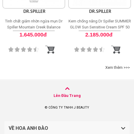
DR.SPILLER
DR.SPILLER
Tinh chất giảm nhờn ngừa mụn Dr
Kem chống nắng Dr Spiller SUMMER
Spiller Mountain Creek Balance
GLOW Sun Sensitive Cream SPF 50
Purifying Ampoule
1.645.000đ
2.185.000đ
Xem thêm >>>
Lên Đầu Trang
© CÔNG TY TNHH J BEAUTY
VỀ HOA ANH ĐÀO