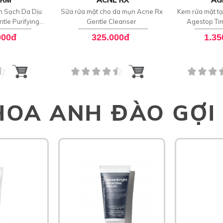
m Sạch Da Dịu
Sữa rửa mặt cho da mụn Acne Rx
Kem rửa mặt tạ
tle Purifying
Gentle Cleanser
Agestop Ti
ser
Clean
000đ
325.000đ
1.35
HOA ANH ĐÀO GỢI