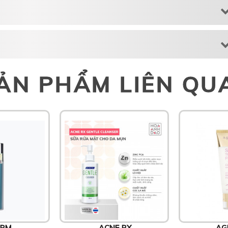
ẢN PHẨM LIÊN QU
ERM
ACNE RX
AG