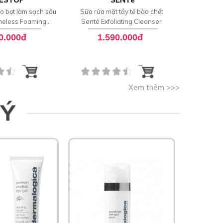
o bọt làm sạch sâu
Sữa rửa mặt tẩy tế bào chết
Sữa rửa m
meless Foaming
Senté Exfoliating Cleanser
Senté Dai
sing Balm
0.000đ
1.590.000đ
1
Xem thêm >>>
 Ý