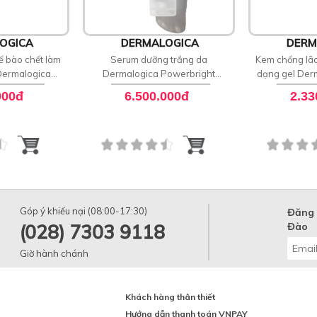
OGICA
DERMALOGICA
DERM
ế bào chết làm
Serum dưỡng trắng da
Kem chống lão
Dermalogica
Dermalogica Powerbright
dạng gel Der
rk Spot Peel
Ionactive Serum
Peptid
000đ
6.500.000đ
2.33
Góp ý khiếu nại (08:00-17:30)
Đăng 
(028) 7303 9118
Đào
Giờ hành chánh
Khách hàng thân thiết
Hướng dẫn thanh toán VNPAY