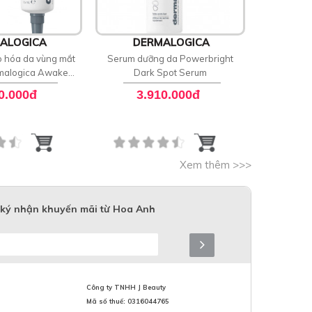
ALOGICA
DERMALOGICA
DE
 hóa da vùng mắt
Serum dưỡng da Powerbright
Kem dư
malogica Awaken
Dark Spot Serum
Dermalo
e Depuffing
0.000đ
3.910.000đ
3
Xem thêm >>>
ký nhận khuyến mãi từ Hoa Anh
Công ty TNHH J Beauty
Mã số thuế: 0316044765