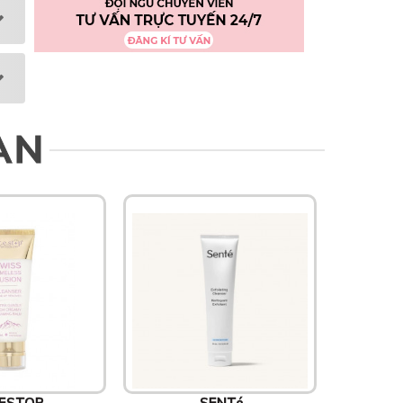
AN
ESTOP
SENTé