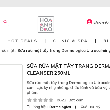
ĐĂNG NHẬP 
HOT DEALS
CLINIC & SPA
B
 rửa mặt
›
Sữa rửa mặt tẩy trang Dermalogica Ultracalmin
SỮA RỬA MẶT TẨY TRANG DERM
CLEANSER 250ML
Sữa rửa mặt tẩy trang Dermalogica Ultracal
cảm, cực kỳ nhẹ nhàng, chữa lành và bảo vệ 
phẩm.
8822 lượt xem
Thương hiệu:
Xuất xứ:
Dermalogica
Mỹ