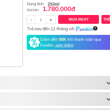
Dung tích:
250ml
1.780.000
đ
Giá bán:
-
+
MUA NGAY
TH
Trả sau đến 12 tháng với
Giảm đến
50K
khi thanh toán qua
Fundiin.
xem thêm