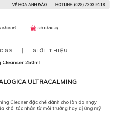
VỀ HOA ANH ĐÀO
HOTLINE: (028) 7303 9118
/ ĐĂNG KÝ
GIỎ HÀNG (0)
LOGS
GIỚI THIỆU
g Cleanser 250ml
ALOGICA ULTRACALMING
ming Cleaner đặc chế dành cho làn da nhạy
da khỏi tác nhân từ môi trường hay dị ứng mỹ