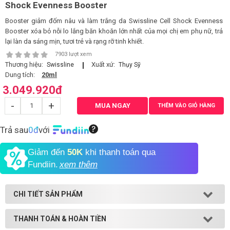
Shock Evenness Booster
Booster giảm đốm nâu và làm trắng da Swissline Cell Shock Evenness
Booster xóa bỏ nỗi lo lắng băn khoăn lớn nhất của mọi chị em phụ nữ, trả
lại làn da sáng mịn, tươi trẻ và rạng rỡ tinh khiết.
7903 lượt xem
Thương hiệu:
Xuất xứ:
Swissline
Thụy Sỹ
Dung tích:
20ml
3.049.920
đ
-
+
MUA NGAY
THÊM VÀO GIỎ HÀNG
Trả sau
0đ
với
Giảm đến
50K
khi thanh toán qua
Fundiin.
xem thêm
CHI TIẾT SẢN PHẨM
THANH TOÁN & HOÀN TIỀN