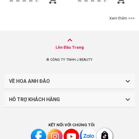
Xem thêm >>>
Lên Đầu Trang
© CÔNG TY TNHH J BEAUTY
VỀ HOA ANH ĐÀO
HỖ TRỢ KHÁCH HÀNG
CÔNG TY TNHH J BEAUTY
Quy định về thanh toán
Mã số thuế: 0316044765
KẾT NỐI VỚI CHÚNG TÔI
Chính sách vận chuyển, giao nhận
Liên hệ: (028).7303.9118
Chính sách đổi trả và hoàn tiền