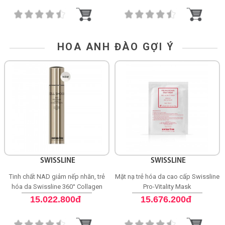
HOA ANH ĐÀO GỢI Ý
SWISSLINE
SWISSLINE
Tinh chất NAD giảm nếp nhăn, trẻ
Mặt nạ trẻ hóa da cao cấp Swissline
hóa da Swissline 360° Collagen
Pro-Vitality Mask
Night Concentrate
15.022.800đ
15.676.200đ