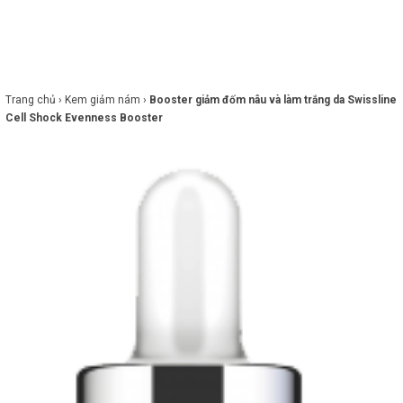
×
BRANDS
ANDS
FEATURED BRAND
Trang chủ ›
Kem giảm nám ›
Booster giảm đốm nâu và làm trắng da Swissline
Cell Shock Evenness Booster
HĂM
SÓC
DA
RANG
IỂM
HĂM
SÓC
ODY