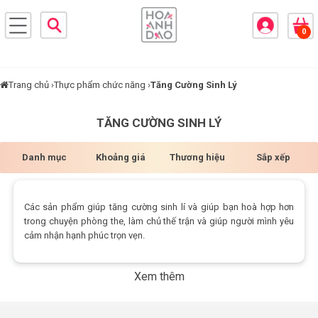
×
0
BRANDS
ANDS
FEATURED BRAND
Trang chủ ›
Thực phẩm chức năng ›
Tăng Cường Sinh Lý
HĂM
TĂNG CƯỜNG SINH LÝ
SÓC
DA
Danh mục
Khoảng giá
Thương hiệu
Sắp xếp
RANG
Các sản phẩm giúp tăng cường sinh lí và giúp bạn hoà hợp hơn
IỂM
trong chuyện phòng the, làm chủ thế trận và giúp người mình yêu
cảm nhận hạnh phúc trọn vẹn.
HĂM
SÓC
Xem thêm
ODY