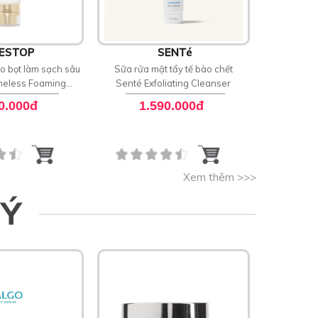
ESTOP
SENTé
o bọt làm sạch sâu
Sữa rửa mặt tẩy tế bào chết
Sữa rửa m
meless Foaming
Senté Exfoliating Cleanser
Senté Dai
sing Balm
0.000đ
1.590.000đ
1
Xem thêm >>>
 Ý