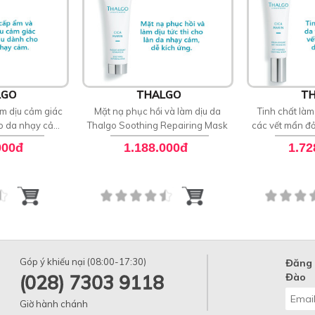
LGO
THALGO
TH
m dịu cảm giác
Mặt nạ phục hồi và làm dịu da
Tinh chất làm
ho da nhạy cảm
Thalgo Soothing Repairing Mask
các vết mẩn đ
ing Fluid
Anti Redness
000đ
1.188.000đ
1.72
Góp ý khiếu nại (08:00-17:30)
Đăng 
(028) 7303 9118
Đào
Giờ hành chánh