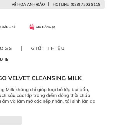
VỀ HOA ANH ĐÀO
HOTLINE: (028) 7303 9118
/ ĐĂNG KÝ
GIỎ HÀNG (0)
LOGS
GIỚI THIỆU
Milk
O VELVET CLEANSING MILK
 Milk không chỉ giúp loại bỏ lớp bụi bẩn,
ạch sâu các lớp trang điểm đồng thời chứa
 ẩm và làm mờ các nếp nhăn, tái sinh làn da