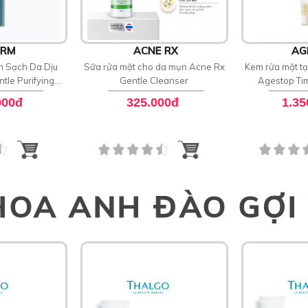
ERM
ACNE RX
AG
m Sạch Da Dịu
Sữa rửa mặt cho da mụn Acne Rx
Kem rửa mặt tạ
tle Purifying
Gentle Cleanser
Agestop Ti
ser
Clean
000đ
325.000đ
1.35
HOA ANH ĐÀO GỢI