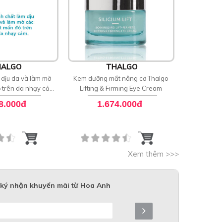
ALGO
THALGO
 dịu da và làm mờ
Kem dưỡng mắt nâng cơ Thalgo
Xịt khoáng 
ỏ trên da nhạy cảm
Lifting & Firming Eye Cream
làm dịu da 
 Soothing Serum
Mar
8.000đ
1.674.000đ
Xem thêm >>>
ký nhận khuyến mãi từ Hoa Anh