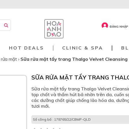
ĐĂNG NHẬP 
HOT DEALS
CLINIC & SPA
B
 rửa mặt
›
Sữa rửa mặt tẩy trang Thalgo Velvet Cleansing 
SỮA RỬA MẶT TẨY TRANG THALG
Sữa rửa mặt tẩy trang Thalgo Velvet Cleansing
tạp chất và thấm hút bã nhờn trên da, cuốn s
các dưỡng chất giúp chống lão hóa da, dưỡng
tươi mới.
Số công bố : 178765/22/CBMP-QLD