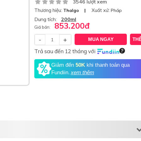
3546 lượt xem
Thương hiệu:
Xuất xứ:
Thalgo
Pháp
Dung tích:
200ml
853.200
đ
Giá bán:
-
+
MUA NGAY
TH
Trả sau đến 12 tháng với
Giảm đến
50K
khi thanh toán qua
Fundiin.
xem thêm