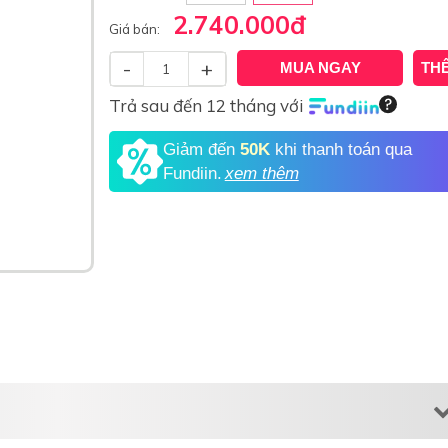
2.740.000
đ
Giá bán:
-
+
MUA NGAY
TH
Trả sau đến 12 tháng với
Giảm đến
50K
khi thanh toán qua
Fundiin.
xem thêm