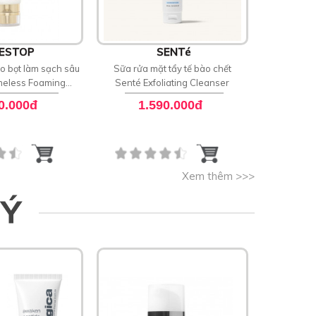
ESTOP
SENTé
o bọt làm sạch sâu
Sữa rửa mặt tẩy tế bào chết
Sữa rửa m
meless Foaming
Senté Exfoliating Cleanser
Senté Dai
sing Balm
0.000đ
1.590.000đ
1
Xem thêm >>>
 Ý