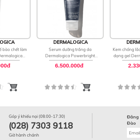
OGICA
DERMALOGICA
DERM
ế bào chết làm
Serum dưỡng trắng da
Kem chống lão
Dermalogica
Dermalogica Powerbright
dạng gel Der
rk Spot Peel
Ionactive Serum
Peptid
000đ
6.500.000đ
2.33
Góp ý khiếu nại (08:00-17:30)
Đăng 
(028) 7303 9118
Đào
Giờ hành chánh