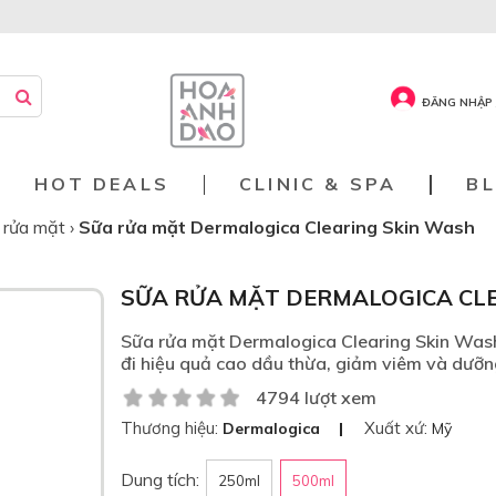
ĐĂNG NHẬP 
HOT DEALS
CLINIC & SPA
B
 rửa mặt
›
Sữa rửa mặt Dermalogica Clearing Skin Wash
SỮA RỬA MẶT DERMALOGICA CL
Sữa rửa mặt Dermalogica Clearing Skin Wash 
đi hiệu quả cao dầu thừa, giảm viêm và dưỡn
4794 lượt xem
Thương hiệu:
Xuất xứ:
Dermalogica
Mỹ
Dung tích:
250ml
500ml