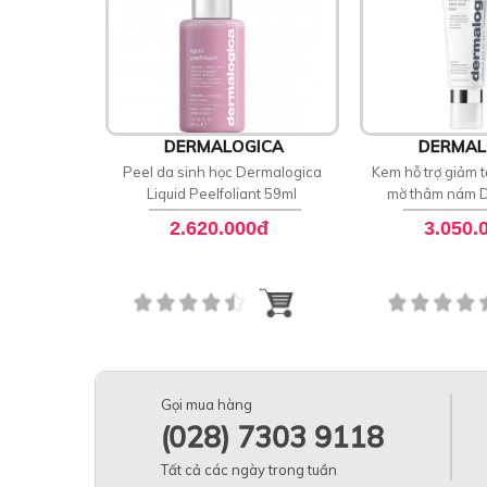
DERMALOGICA
DERMAL
Peel da sinh học Dermalogica
Kem hỗ trợ giảm t
Liquid Peelfoliant 59ml
mờ thâm nám 
PowerBright Da
2.620.000đ
3.050.
Gọi mua hàng
(028) 7303 9118
Tất cả các ngày trong tuần