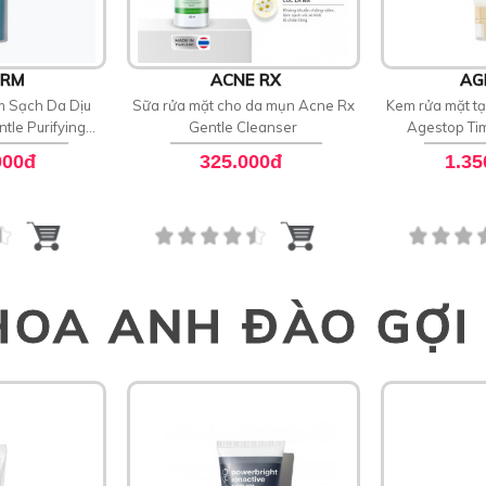
ERM
ACNE RX
AG
m Sạch Da Dịu
Sữa rửa mặt cho da mụn Acne Rx
Kem rửa mặt tạ
tle Purifying
Gentle Cleanser
Agestop Ti
ser
Clean
000đ
325.000đ
1.35
HOA ANH ĐÀO GỢI