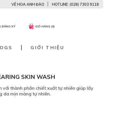
VỀ HOA ANH ĐÀO
HOTLINE: (028) 7303 9118
/ ĐĂNG KÝ
GIỎ HÀNG (0)
LOGS
GIỚI THIỆU
EARING SKIN WASH
với thành phần chiết xuất tự nhiên giúp lấy
g da mịn màng tự nhiên.