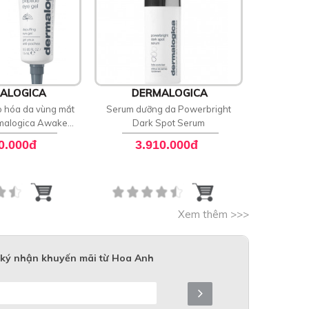
ALOGICA
DERMALOGICA
DE
 hóa da vùng mắt
Serum dưỡng da Powerbright
Kem dư
malogica Awaken
Dark Spot Serum
Dermalo
e Depuffing
0.000đ
3.910.000đ
3
Xem thêm >>>
ký nhận khuyến mãi từ Hoa Anh