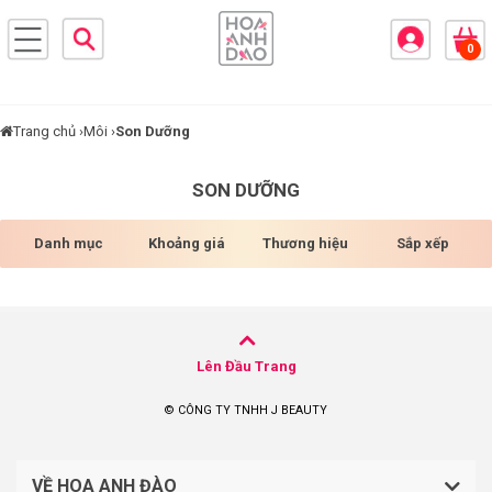
×
0
BRANDS
ANDS
FEATURED BRAND
Trang chủ ›
Môi ›
Son Dưỡng
HĂM
SON DƯỠNG
SÓC
DA
Danh mục
Khoảng giá
Thương hiệu
Sắp xếp
RANG
IỂM
Lên Đầu Trang
HĂM
© CÔNG TY TNHH J BEAUTY
SÓC
ODY
VỀ HOA ANH ĐÀO