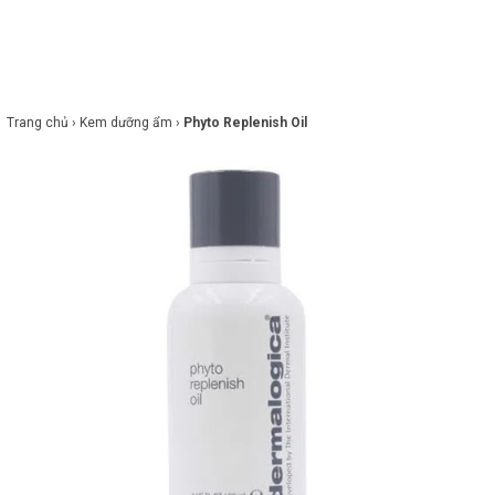
×
BRANDS
ANDS
FEATURED BRAND
Trang chủ ›
Kem dưỡng ẩm ›
Phyto Replenish Oil
HĂM
SÓC
DA
RANG
IỂM
HĂM
SÓC
ODY