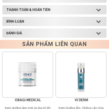
Shop All Brand A-
THANH TOÁN & HOÀN TIỀN
Z
BÌNH LUẬN
ĐÁNH GIÁ
SẢN PHẨM LIÊN QUAN
OBAGI MEDICAL
VI DERM
Kem dưỡng làm mới và duy trì độ
Kem Dưỡng Ẩm, Chống Lão Hóa