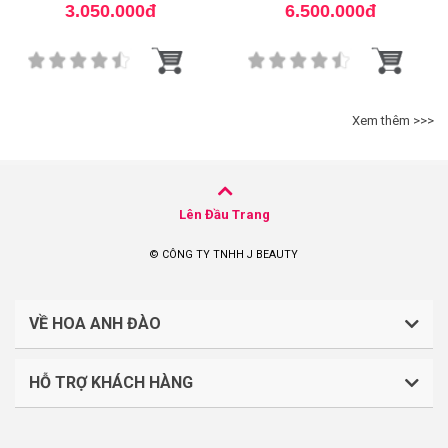
Dark Spot Peel
3.050.000đ
6.500.000đ
Xem thêm >>>
Lên Đầu Trang
© CÔNG TY TNHH J BEAUTY
VỀ HOA ANH ĐÀO
HỖ TRỢ KHÁCH HÀNG
CÔNG TY TNHH J BEAUTY
Quy định về thanh toán
Mã số thuế: 0316044765