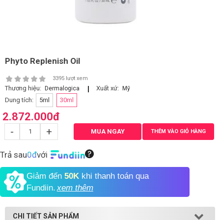
LOGS
IỚI
HIỆU
Phyto Replenish Oil
3395 lượt xem
Thương hiệu:
Xuất xứ:
Dermalogica
Mỹ
INIC
Dung tích:
5ml
30ml
 SPA
2.872.000
đ
-
+
MUA NGAY
THÊM VÀO GIỎ HÀNG
Trả sau
0đ
với
Giảm đến
50K
khi thanh toán qua
Fundiin.
xem thêm
CHI TIẾT SẢN PHẨM