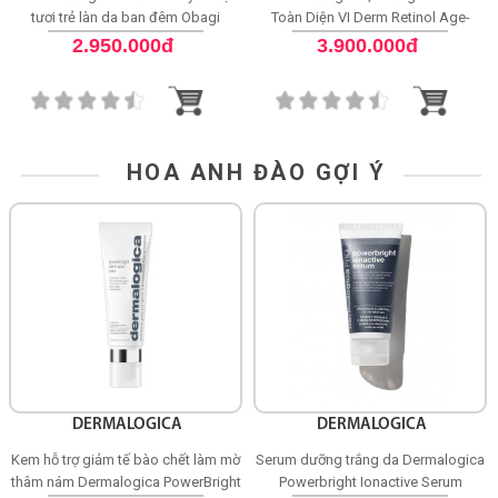
tươi trẻ làn da ban đêm Obagi
Toàn Diện VI Derm Retinol Age-
Medical Retinol + PHA
Defying Treatment Moisturizer
2.950.000đ
3.900.000đ
HOA ANH ĐÀO GỢI Ý
DERMALOGICA
DERMALOGICA
Kem hỗ trợ giảm tế bào chết làm mờ
Serum dưỡng trắng da Dermalogica
thâm nám Dermalogica PowerBright
Powerbright Ionactive Serum