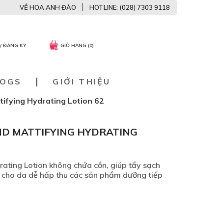
VỀ HOA ANH ĐÀO
HOTLINE: (028) 7303 9118
/ ĐĂNG KÝ
GIỎ HÀNG (0)
LOGS
GIỚI THIỆU
ifying Hydrating Lotion 62
D MATTIFYING HYDRATING
ating Lotion không chứa cồn, giúp tẩy sạch
n cho da dễ hấp thu các sản phẩm dưỡng tiếp