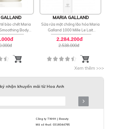
 GALLAND
MARIA GALLAND
MAR
tế bào chết Maria
Sữa rửa mặt chống lão hóa Maria
Lăn khử mù
 Smoothing Body
Galland 1000 Mille Le Lait
Secret De
crub
Demaquillant
.000đ
2.284.200đ
9
0.000
đ
2.538.000
đ
1
Xem thêm >>>
ký nhận khuyến mãi từ Hoa Anh
Công ty TNHH J Beauty
Mã số thuế: 0316044765