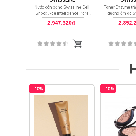
Nước cân bằng Swissline Cell
Toner Enzyme trẻ
Shock Age Intelligence Pore
dưỡng ẩm da Sw
Reducing Water (NEW)
Shock Goo
2.947.320đ
2.852.
-
10%
-
10%