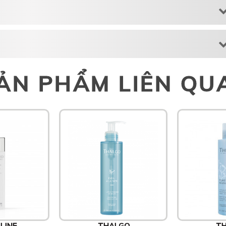
ẢN PHẨM LIÊN QU
LINE
THALGO
TH