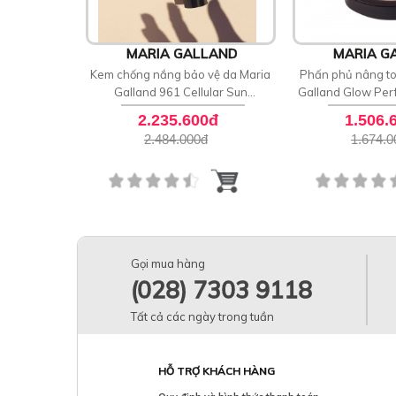
MARIA GALLAND
MARIA G
Kem chống nắng bảo vệ da Maria
Phấn phủ nâng t
Galland 961 Cellular Sun
Galland Glow Per
Protective Face Cream SPF 50
82
2.235.600đ
1.506.
2.484.000
đ
1.674.0
Gọi mua hàng
(028) 7303 9118
Tất cả các ngày trong tuần
HỖ TRỢ KHÁCH HÀNG