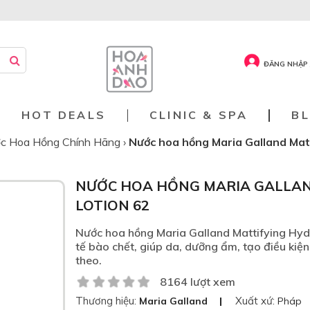
ĐĂNG NHẬP 
HOT DEALS
CLINIC & SPA
B
c Hoa Hồng Chính Hãng
›
Nước hoa hồng Maria Galland Matt
NƯỚC HOA HỒNG MARIA GALLAN
LOTION 62
Nước hoa hồng Maria Galland Mattifying Hydr
tế bào chết, giúp da, dưỡng ẩm, tạo điều kiệ
theo.
8164 lượt xem
Thương hiệu:
Xuất xứ:
Maria Galland
Pháp