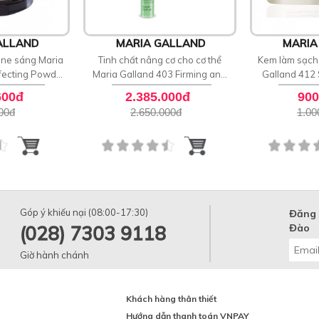
ALLAND
MARIA GALLAND
MARIA
one sáng Maria
Tinh chất nâng cơ cho cơ thể
Kem làm sạch 
fecting Powder
Maria Galland 403 Firming and
Galland 412
0
Toning Essence
S
600đ
2.385.000đ
900
00
đ
2.650.000
đ
1.00
Góp ý khiếu nại (08:00-17:30)
Đăng 
(028) 7303 9118
Đào
Giờ hành chánh
Khách hàng thân thiết
Hướng dẫn thanh toán VNPAY