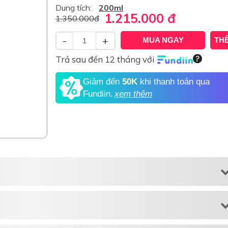
Dung tích:
200ml
1.215.000
đ
1.350.000
đ
-
+
MUA NGAY
TH
Trả sau đến 12 tháng với
Giảm đến
50K
khi thanh toán qua
Fundiin.
xem thêm