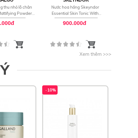
g thu nhỏ lỗ chân
Nước hoa hồng Skeyndor
Nước h
Mattifying Powder
Essential Skin Tonic With
Essential
otion
Hamamelis
.000đ
900.000đ
8
Xem thêm >>>
 Ý
-
10%
-
10%