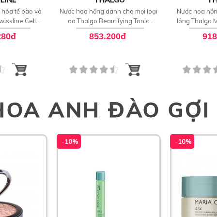
 hóa tế bào và
Nước hoa hồng dành cho mọi loại
Nước hoa hồn
issline Cell
da Thalgo Beautifying Tonic
lông Thalgo 
d Water
Lotion
L
280đ
853.200đ
918
HOA ANH ĐÀO GỢI
-
10%
-
10%