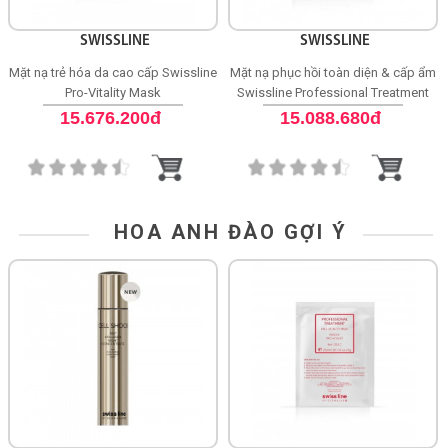
SWISSLINE
SWISSLINE
Mặt nạ trẻ hóa da cao cấp Swissline
Mặt nạ phục hồi toàn diện & cấp ẩm
Pro-Vitality Mask
Swissline Professional Treatment
Pro-Recovery Mask
15.676.200đ
15.088.680đ
HOA ANH ĐÀO GỢI Ý