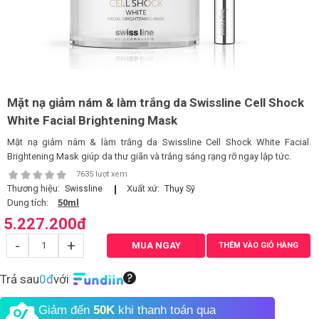
LOGS
IỚI
HIỆU
Mặt nạ giảm nám & làm trắng da Swissline Cell Shock
White Facial Brightening Mask
INIC
Mặt nạ giảm nám & làm trắng da Swissline Cell Shock White Facial
 SPA
Brightening Mask giúp da thư giãn và trắng sáng rạng rỡ ngay lập tức.
7635 lượt xem
Thương hiệu:
Xuất xứ:
Swissline
Thụy Sỹ
Dung tích:
50ml
5.227.200
đ
-
+
MUA NGAY
THÊM VÀO GIỎ HÀNG
Trả sau
0đ
với
Giảm đến
50K
khi thanh toán qua