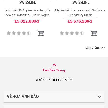
SWISSLINE
SWISSLINE
Tinh chất NAD giảm nếp nhăn, trẻ
Mặt nạ trẻ hóa da cao cấp Swissline
hóa da Swissline 360° Collagen
Pro-Vitality Mask
Night Concentrate
15.022.800đ
15.676.200đ
Xem thêm >>>
Lên Đầu Trang
© CÔNG TY TNHH J BEAUTY
VỀ HOA ANH ĐÀO