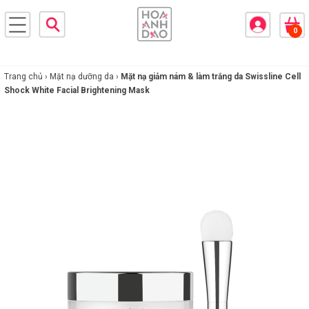
×
0
BRANDS
ANDS
FEATURED BRAND
Trang chủ ›
Mặt nạ dưỡng da ›
Mặt nạ giảm nám & làm trắng da Swissline Cell
Shock White Facial Brightening Mask
HĂM
SÓC
DA
RANG
IỂM
HĂM
SÓC
ODY