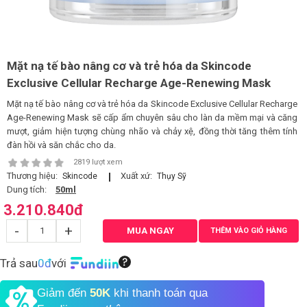
LOGS
Mặt nạ tế bào nâng cơ và trẻ hóa da Skincode
IỚI
HIỆU
Exclusive Cellular Recharge Age-Renewing Mask
Mặt nạ tế bào nâng cơ và trẻ hóa da Skincode Exclusive Cellular Recharge
Age-Renewing Mask sẽ cấp ẩm chuyên sâu cho làn da mềm mại và căng
INIC
mượt, giảm hiện tượng chùng nhão và chảy xệ, đồng thời tăng thêm tính
 SPA
đàn hồi và săn chắc cho da.
2819 lượt xem
Thương hiệu:
Xuất xứ:
Skincode
Thụy Sỹ
Dung tích:
50ml
3.210.840
đ
-
+
MUA NGAY
THÊM VÀO GIỎ HÀNG
Trả sau
0đ
với
Giảm đến
50K
khi thanh toán qua