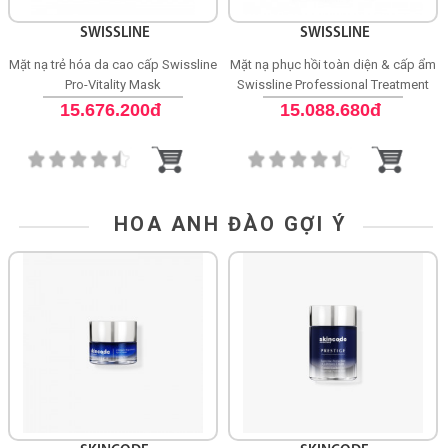
SWISSLINE
SWISSLINE
Mặt nạ trẻ hóa da cao cấp Swissline
Mặt nạ phục hồi toàn diện & cấp ẩm
Pro-Vitality Mask
Swissline Professional Treatment
Pro-Recovery Mask
15.676.200đ
15.088.680đ
HOA ANH ĐÀO GỢI Ý