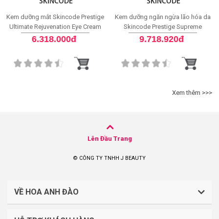
SKINCODE
SKINCODE
Kem dưỡng mắt Skincode Prestige
Kem dưỡng ngăn ngừa lão hóa da
Ultimate Rejuvenation Eye Cream
Skincode Prestige Supreme
Perfection Cashmere Cream
6.318.000đ
9.718.920đ
Xem thêm >>>
Lên Đầu Trang
© CÔNG TY TNHH J BEAUTY
VỀ HOA ANH ĐÀO