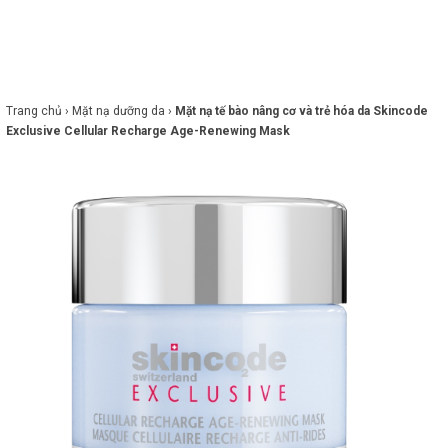
×
BRANDS
ANDS
FEATURED BRAND
Trang chủ ›
Mặt nạ dưỡng da ›
Mặt nạ tế bào nâng cơ và trẻ hóa da Skincode
Exclusive Cellular Recharge Age-Renewing Mask
HĂM
SÓC
DA
RANG
IỂM
HĂM
SÓC
ODY