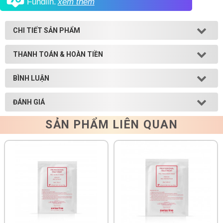
Fundiin.
xem thêm
Shop All Brand A-
Z
CHI TIẾT SẢN PHẨM
THANH TOÁN & HOÀN TIỀN
BÌNH LUẬN
ĐÁNH GIÁ
SẢN PHẨM LIÊN QUAN