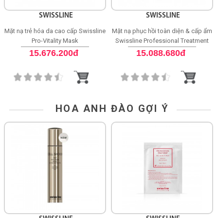
SWISSLINE
SWISSLINE
Mặt nạ trẻ hóa da cao cấp Swissline
Mặt nạ phục hồi toàn diện & cấp ẩm
Pro-Vitality Mask
Swissline Professional Treatment
Pro-Recovery Mask
15.676.200đ
15.088.680đ
HOA ANH ĐÀO GỢI Ý