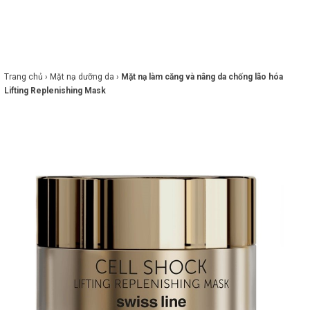
×
BRANDS
ANDS
FEATURED BRAND
Trang chủ ›
Mặt nạ dưỡng da ›
Mặt nạ làm căng và nâng da chống lão hóa
Lifting Replenishing Mask
HĂM
SÓC
DA
RANG
IỂM
HĂM
SÓC
ODY