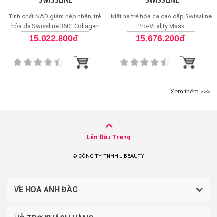
SWISSLINE
SWISSLINE
Tinh chất NAD giảm nếp nhăn, trẻ
Mặt nạ trẻ hóa da cao cấp Swissline
hóa da Swissline 360° Collagen
Pro-Vitality Mask
Night Concentrate
15.022.800đ
15.676.200đ
Xem thêm >>>
Lên Đầu Trang
© CÔNG TY TNHH J BEAUTY
VỀ HOA ANH ĐÀO