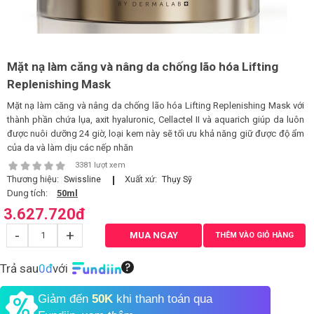
LOGS
Mặt nạ làm căng và nâng da chống lão hóa Lifting
IỚI
HIỆU
Replenishing Mask
Mặt nạ làm căng và nâng da chống lão hóa Lifting Replenishing Mask với
thành phần chứa lụa, axit hyaluronic, Cellactel II và aquarich giúp da luôn
INIC
được nuôi dưỡng 24 giờ, loại kem này sẽ tối ưu khả năng giữ được độ ẩm
 SPA
của da và làm dịu các nếp nhăn
3381 lượt xem
Thương hiệu:
Xuất xứ:
Swissline
Thụy Sỹ
Dung tích:
50ml
3.627.720
đ
-
+
MUA NGAY
THÊM VÀO GIỎ HÀNG
Trả sau
0đ
với
Giảm đến
50K
khi thanh toán qua