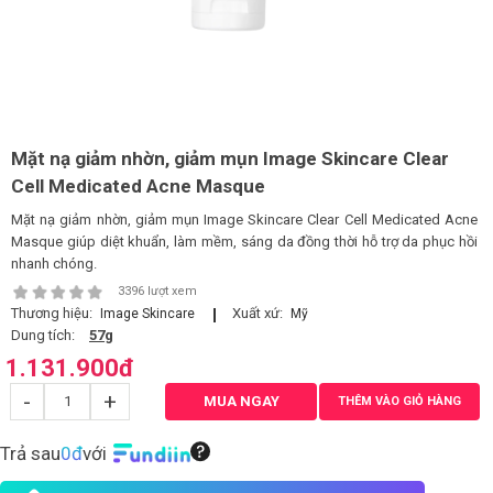
LOGS
IỚI
HIỆU
Mặt nạ giảm nhờn, giảm mụn Image Skincare Clear
Cell Medicated Acne Masque
INIC
Mặt nạ giảm nhờn, giảm mụn Image Skincare Clear Cell Medicated Acne
 SPA
Masque giúp diệt khuẩn, làm mềm, sáng da đồng thời hỗ trợ da phục hồi
nhanh chóng.
3396 lượt xem
Thương hiệu:
Xuất xứ:
Image Skincare
Mỹ
Dung tích:
57g
1.131.900
đ
-
+
MUA NGAY
THÊM VÀO GIỎ HÀNG
Trả sau
0đ
với