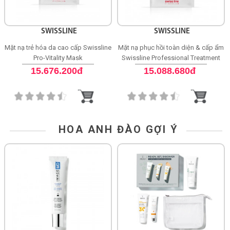
SWISSLINE
SWISSLINE
Mặt nạ trẻ hóa da cao cấp Swissline
Mặt nạ phục hồi toàn diện & cấp ẩm
Pro-Vitality Mask
Swissline Professional Treatment
Pro-Recovery Mask
15.676.200đ
15.088.680đ
HOA ANH ĐÀO GỢI Ý