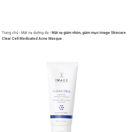
×
BRANDS
ANDS
FEATURED BRAND
Trang chủ ›
Mặt nạ dưỡng da ›
Mặt nạ giảm nhờn, giảm mụn Image Skincare
Clear Cell Medicated Acne Masque
HĂM
SÓC
DA
RANG
IỂM
HĂM
SÓC
ODY