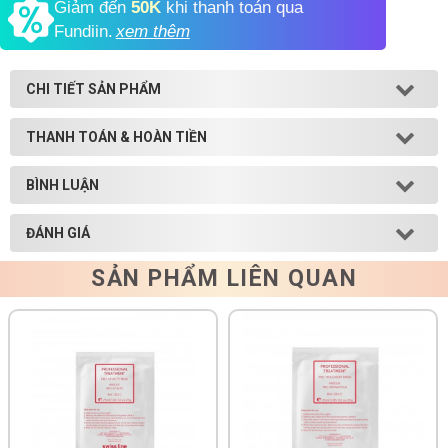
Giảm đến
50K
khi thanh toán qua
Fundiin.
xem thêm
Shop All Brand A-
Z
CHI TIẾT SẢN PHẨM
THANH TOÁN & HOÀN TIỀN
BÌNH LUẬN
ĐÁNH GIÁ
SẢN PHẨM LIÊN QUAN