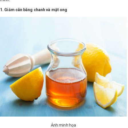
1. Giảm cân bằng chanh và mật ong
Shop All Brand A-
Z
Ảnh minh họa