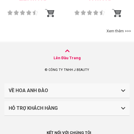
Xem thêm >>>
Lên Đầu Trang
© CÔNG TY TNHH J BEAUTY
VỀ HOA ANH ĐÀO
HỖ TRỢ KHÁCH HÀNG
CÔNG TY TNHH J BEAUTY
Quy định về thanh toán
Mã số thuế: 0316044765
KẾT NỐI VỚI CHÚNG TÔI
Chính sách vận chuyển, giao nhận