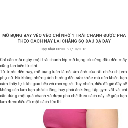
×
BRANDS
ANDS
FEATURED BRAND
MỠ BỤNG BAY VÈO VÈO CHỈ NHỜ 1 TRÁI CHANH ĐƯỢC PHA
THEO CÁCH NÀY LẠI CHẲNG SỢ ĐAU DẠ DÀY
HĂM
Cập nhật 08:00 , 21/10/2016
SÓC
DA
Chỉ cần mỗi ngày một trái chanh lớp mỡ bụng có cứng đầu đến mấy
cũng tan biến tức thì.
Từ trước đến nay, mỡ bụng luôn là nỗi ám ảnh của rất nhiều chị em
phụ nữ. Nó không những ảnh hưởng đến sức khỏe mà còn khiến bạn
RANG
IỂM
cảm thấy tự ti khi giao tiếp với mọi người. Tuy nhiên, điều đó giờ đây sẽ
không còn làm bạn phải lo lắng, hay phải ăn kiêng, tập gym vất vả, chỉ
cần dùng một quả chanh và được pha chế theo cách này sẽ giúp bạn
làm được điều đó một cách tức thì.
HĂM
SÓC
ODY