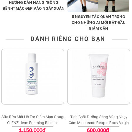
HƯỚNG DẪN NÀNG “BỒNG
BỀNH” MẶC ĐẸP VÀO NGÀY XUÂN
5 NGUYÊN TẮC QUAN TRỌNG
CHO NHỮNG AI MỚI BẮT ĐẦU
GIẢM CÂN
DÀNH RIÊNG CHO BẠN
Sữa Rửa Mặt Hỗ Trợ Giảm Mụn Obagi
Tinh Chất Dưỡng Sáng Vùng Nhạy
CLENZIderm Foaming Blemish
Cảm Miccosmo Beppin Body Virgin
Cleanser
White Serum
1.150.000đ
600.000đ