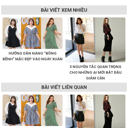
BÀI VIẾT XEM NHIỀU
HƯỚNG DẪN NÀNG “BỒNG
BỀNH” MẶC ĐẸP VÀO NGÀY XUÂN
5 NGUYÊN TẮC QUAN TRỌNG
CHO NHỮNG AI MỚI BẮT ĐẦU
GIẢM CÂN
BÀI VIẾT LIÊN QUAN