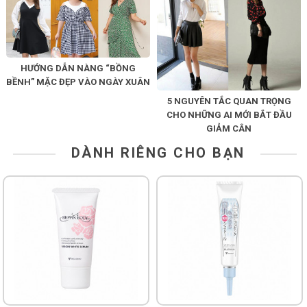
HƯỚNG DẪN NÀNG “BỒNG
BỀNH” MẶC ĐẸP VÀO NGÀY XUÂN
5 NGUYÊN TẮC QUAN TRỌNG
CHO NHỮNG AI MỚI BẮT ĐẦU
GIẢM CÂN
DÀNH RIÊNG CHO BẠN