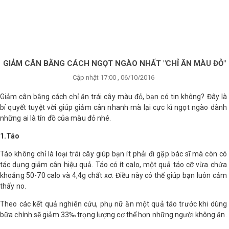
×
BRANDS
ANDS
FEATURED BRAND
GIẢM CÂN BẰNG CÁCH NGỌT NGÀO NHẤT "CHỈ ĂN MÀU ĐỎ"
Cập nhật 17:00 , 06/10/2016
HĂM
SÓC
Giảm cân bằng cách chỉ ăn trái cây màu đỏ, bạn có tin không? Đây là
DA
bí quyết tuyệt vời giúp giảm cân nhanh mà lại cực kì ngọt ngào dành
những ai là tín đồ của màu đỏ nhé.
1.Táo
RANG
IỂM
Táo không chỉ là loại trái cây giúp bạn ít phải đi gặp bác sĩ mà còn có
tác dụng giảm cân hiệu quả. Táo có ít calo, một quả táo cỡ vừa chứa
khoảng 50-70 calo và 4,4g chất xơ. Điều này có thể giúp bạn luôn cảm
HĂM
thấy no.
SÓC
Theo các kết quả nghiên cứu, phụ nữ ăn một quả táo trước khi dùng
ODY
bữa chính sẽ giảm 33‰ trọng lượng cơ thể hơn những người không ăn.