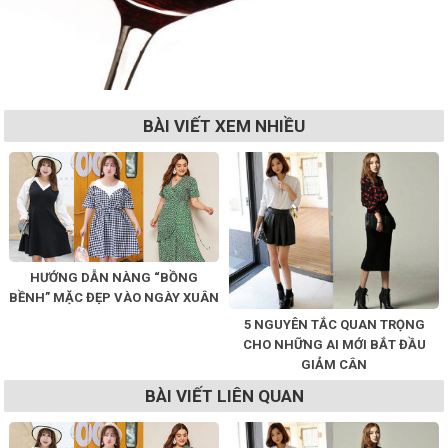
BÀI VIẾT XEM NHIỀU
HƯỚNG DẪN NÀNG “BỒNG
BỀNH” MẶC ĐẸP VÀO NGÀY XUÂN
5 NGUYÊN TẮC QUAN TRỌNG
CHO NHỮNG AI MỚI BẮT ĐẦU
GIẢM CÂN
BÀI VIẾT LIÊN QUAN