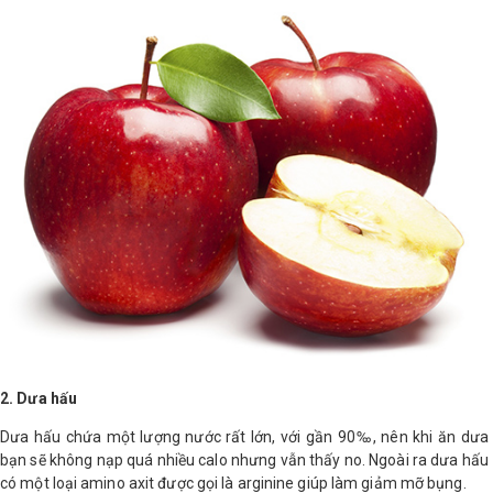
LOGS
IỚI
HIỆU
INIC
 SPA
2. Dưa hấu
Dưa hấu chứa một lượng nước rất lớn, với gần 90‰, nên khi ăn dưa
bạn sẽ không nạp quá nhiều calo nhưng vẫn thấy no. Ngoài ra dưa hấu
có một loại amino axit được gọi là arginine giúp làm giảm mỡ bụng.