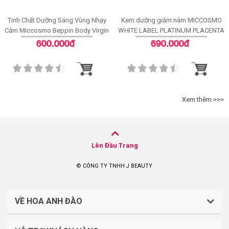
Tinh Chất Dưỡng Sáng Vùng Nhạy
Kem dưỡng giảm nám MICCOSMO
Cảm Miccosmo Beppin Body Virgin
WHITE LABEL PLATINUM PLACENTA
White Serum
WHITENING CREAM
600.000đ
690.000đ
Xem thêm >>>
Lên Đầu Trang
© CÔNG TY TNHH J BEAUTY
VỀ HOA ANH ĐÀO