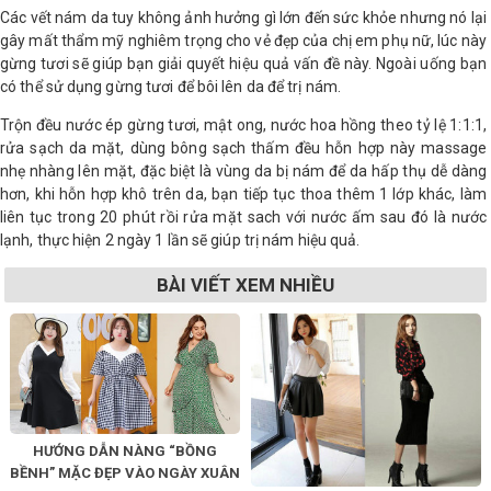
Các vết nám da tuy không ảnh hưởng gì lớn đến sức khỏe nhưng nó lại
gây mất thẩm mỹ nghiêm trọng cho vẻ đẹp của chị em phụ nữ, lúc này
gừng tươi sẽ giúp bạn giải quyết hiệu quả vấn đề này. Ngoài uống bạn
có thể sử dụng gừng tươi để bôi lên da để trị nám.
Trộn đều nước ép gừng tươi, mật ong, nước hoa hồng theo tỷ lệ 1:1:1,
rửa sạch da mặt, dùng bông sạch thấm đều hỗn hợp này massage
nhẹ nhàng lên mặt, đặc biệt là vùng da bị nám để da hấp thụ dễ dàng
hơn, khi hỗn hợp khô trên da, bạn tiếp tục thoa thêm 1 lớp khác, làm
liên tục trong 20 phút rồi rửa mặt sach với nước ấm sau đó là nước
lạnh, thực hiện 2 ngày 1 lần sẽ giúp trị nám hiệu quả.
BÀI VIẾT XEM NHIỀU
HƯỚNG DẪN NÀNG “BỒNG
BỀNH” MẶC ĐẸP VÀO NGÀY XUÂN