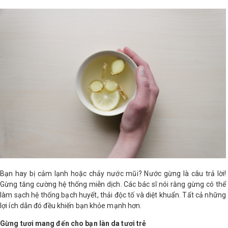
LOGS
IỚI
HIỆU
INIC
 SPA
Bạn hay bị cảm lạnh hoặc chảy nước mũi? Nước gừng là câu trả lời!
Gừng tăng cường hệ thống miễn dịch. Các bác sĩ nói rằng gừng có thể
làm sạch hệ thống bạch huyết, thải độc tố và diệt khuẩn. Tất cả những
lợi ích dẫn đó đều khiến bạn khỏe mạnh hơn.
Gừng tươi mang đến cho bạn làn da tươi trẻ