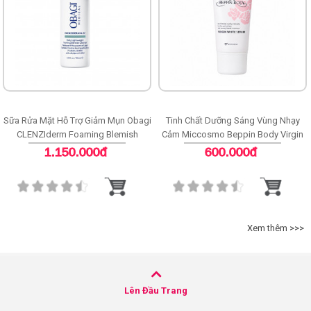
Sữa Rửa Mặt Hỗ Trợ Giảm Mụn Obagi
Tinh Chất Dưỡng Sáng Vùng Nhạy
CLENZIderm Foaming Blemish
Cảm Miccosmo Beppin Body Virgin
Cleanser
White Serum
1.150.000đ
600.000đ
Xem thêm >>>
Lên Đầu Trang