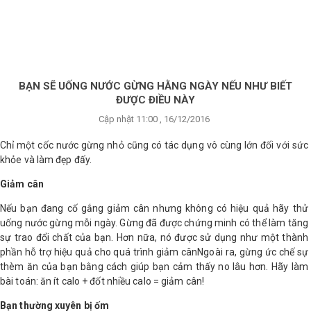
×
BRANDS
ANDS
FEATURED BRAND
BẠN SẼ UỐNG NƯỚC GỪNG HẰNG NGÀY NẾU NHƯ BIẾT
ĐƯỢC ĐIỀU NÀY
HĂM
Cập nhật 11:00 , 16/12/2016
SÓC
DA
Chỉ một cốc nước gừng nhỏ cũng có tác dụng vô cùng lớn đối với sức
khỏe và làm đẹp đấy.
Giảm cân
RANG
IỂM
Nếu bạn đang cố gắng giảm cân nhưng không có hiệu quả hãy thử
uống nước gừng mỗi ngày. Gừng đã được chứng minh có thể làm tăng
sự trao đổi chất của bạn. Hơn nữa, nó được sử dụng như một thành
HĂM
phần hỗ trợ hiệu quả cho quá trình giảm cânNgoài ra, gừng ức chế sự
SÓC
thèm ăn của bạn bằng cách giúp bạn cảm thấy no lâu hơn. Hãy làm
ODY
bài toán: ăn ít calo + đốt nhiều calo = giảm cân!
Bạn thường xuyên bị ốm