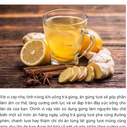
Shop All Brand A-
Z
Với vị cay nhẹ, tính nóng, khi uống trà gừng, ăn gừng tươi sẽ góp phần
làm ấm cơ thể, tăng cường sinh lực và vẻ đẹp tràn đầy sức sống cho
làn da của bạn. Chính vì vậy việc sử dụng gừng làm nguyên liệu chế
biến một số món ăn hàng ngày, uống trà gừng tươi pha cùng đường
phèn, chanh tươi hay thậm chí chỉ ăn từng lát gừng tươi mỏng cũng
giúp cho làn da bạn được trẻ hóa rõ nét và góp phần tăng cường sức