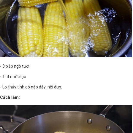
Shop All Brand A-
Z
- 3 bắp ngô tươi
- 1 lít nước lọc
- Lọ thủy tinh có nắp đậy, nồi đun.
Cách làm: