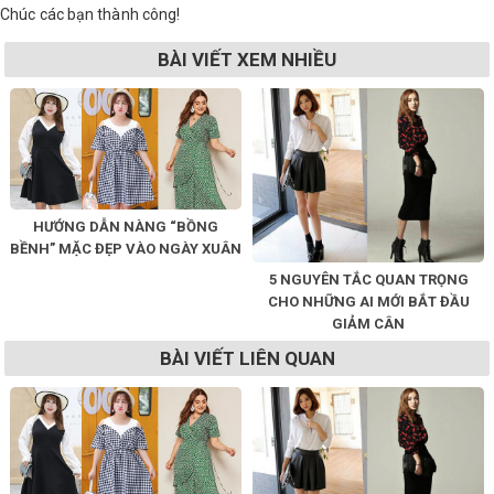
Chúc các bạn thành công!
BÀI VIẾT XEM NHIỀU
HƯỚNG DẪN NÀNG “BỒNG
BỀNH” MẶC ĐẸP VÀO NGÀY XUÂN
5 NGUYÊN TẮC QUAN TRỌNG
CHO NHỮNG AI MỚI BẮT ĐẦU
GIẢM CÂN
BÀI VIẾT LIÊN QUAN