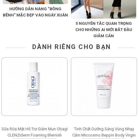
HƯỚNG DẪN NÀNG “BỒNG
BỀNH” MẶC ĐẸP VÀO NGÀY XUÂN
5 NGUYÊN TẮC QUAN TRỌNG
CHO NHỮNG AI MỚI BẮT ĐẦU
GIẢM CÂN
DÀNH RIÊNG CHO BẠN
Sữa Rửa Mặt Hỗ Trợ Giảm Mụn Obagi
Tinh Chất Dưỡng Sáng Vùng Nhạy
CLENZIderm Foaming Blemish
Cảm Miccosmo Beppin Body Virgin