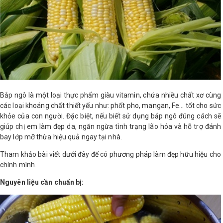
LOGS
IỚI
HIỆU
INIC
Bắp ngô là một loại thực phẩm giàu vitamin, chứa nhiều chất xơ cùng
 SPA
các loại khoáng chất thiết yếu như: phốt pho, mangan, Fe… tốt cho sức
khỏe của con người. Đặc biệt, nếu biết sử dụng bắp ngô đúng cách sẽ
giúp chị em làm đẹp da, ngăn ngừa tình trạng lão hóa và hỗ trợ đánh
bay lớp mỡ thừa hiệu quả ngay tại nhà.
Tham khảo bài viết dưới đây để có phương pháp làm đẹp hữu hiệu cho
chính mình.
Nguyên liệu cần chuẩn bị: