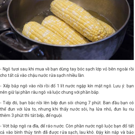
- Ngô tươi sau khi mua về bạn dùng tay bóc sạch lớp vỏ bên ngoài rồi
cho tất cả vào chậu nước rửa sạch nhiều lần.
- Xếp bắp ngô vào nồi rồi đổ 1 lít nước ngập kín mặt ngô. Lưu ý: bạn
nên giữ lại phần râu ngô và luộc chung với phần bắp.
- Tiếp đó, bạn bắc nồi lên bếp đun sôi chừng 7 phút. Ban đầu bạn có
thể đun với lửa to, nhưng khi thấy nước sôi, hạ lửa nhỏ, đun liu riu
thêm 3 phút thì tắt bếp, để nguội.
- Vớt bắp ngô ra đĩa, để ráo nước. Còn phần nước ngô luộc bạn đổ tất
cả vào bình thủy tinh đã được rửa sạch, lau khô. Đậy kín nắp và bảo