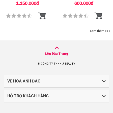
Cleanser
White Serum
1.150.000đ
600.000đ
Xem thêm >>>
Lên Đầu Trang
© CÔNG TY TNHH J BEAUTY
VỀ HOA ANH ĐÀO
HỖ TRỢ KHÁCH HÀNG
CÔNG TY TNHH J BEAUTY
Quy định về thanh toán
Mã số thuế: 0316044765