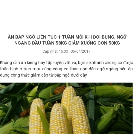
×
BRANDS
ANDS
FEATURED BRAND
ĂN BẮP NGÔ LIÊN TỤC 1 TUẦN MỖI KHI ĐÓI BỤNG, NGỠ
NGÀNG ĐẦU TUẦN 58KG GIẢM XUỐNG CÒN 50KG
HĂM
Cập nhật 16:00 , 06/04/2017
SÓC
DA
Không cần ăn kiêng hay tập luyện vất vả, bạn sẽ nhanh chóng có được
thân hình mảnh mai, cùng vòng eo thon gọn đến ngỡ ngàng nếu áp
dụng công thức giảm cân từ bắp ngô dưới đây.
RANG
IỂM
HĂM
SÓC
ODY