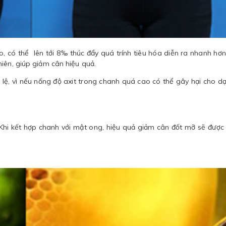
, có thể lên tới 8‰ thúc đẩy quá trính tiêu hóa diễn ra nhanh hơn,
iên, giúp giảm cân hiệu quả.
lệ, vì nếu nống độ axit trong chanh quá cao có thể gây hại cho d
 Khi kết hợp chanh với mật ong, hiệu quả giảm cân đốt mỡ sẽ được