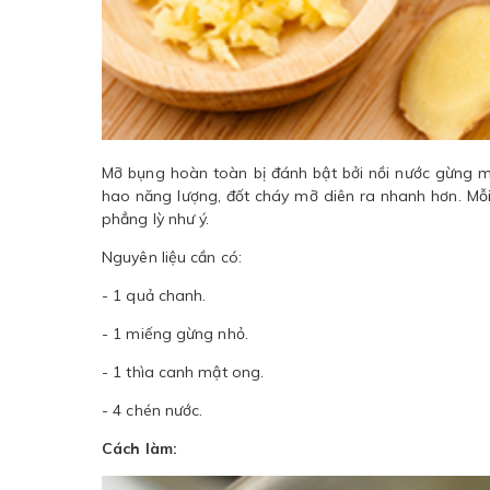
Mỡ bụng hoàn toàn bị đánh bật bởi nồi nước gừng mậ
hao năng lượng, đốt cháy mỡ diên ra nhanh hơn. Mỗ
phẳng lỳ như ý.
Nguyên liệu cần có:
- 1 quả chanh.
- 1 miếng gừng nhỏ.
- 1 thìa canh mật ong.
- 4 chén nước.
Cách làm: