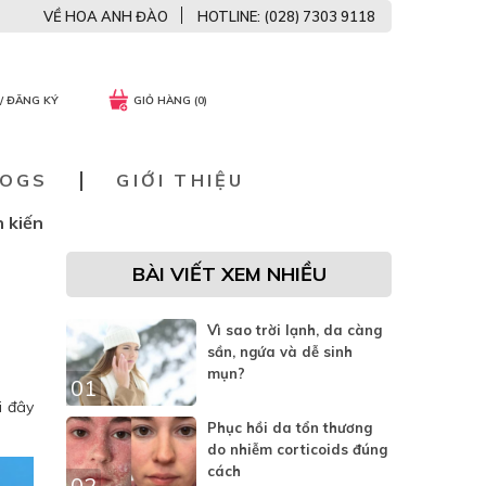
VỀ HOA ANH ĐÀO
HOTLINE: (028) 7303 9118
/ ĐĂNG KÝ
GIỎ HÀNG (0)
LOGS
GIỚI THIỆU
 kiến
BÀI VIẾT XEM NHIỀU
Vì sao trời lạnh, da càng
sần, ngứa và dễ sinh
mụn?
01
i đây
Phục hồi da tổn thương
do nhiễm corticoids đúng
cách
02