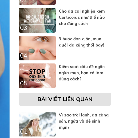
Cho da cai nghiện kem
Corticoids như thế nào
cho đúng cách
03
3 bước đơn giản, mụn
dưới da cũng thổi bay!
04
Kiểm soát dầu để ngăn
ngừa mụn, bạn có làm
đúng cách?
05
BÀI VIẾT LIÊN QUAN
Vì sao trời lạnh, da càng
sần, ngứa và dễ sinh
mụn?
01