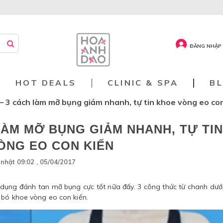
ĐĂNG NHẬP 
HOT DEALS
CLINIC & SPA
B
– 3 cách làm mỡ bụng giảm nhanh, tự tin khoe vòng eo con
LÀM MỠ BỤNG GIẢM NHANH, TỰ TIN
ÒNG EO CON KIẾN
nhật 09:02 , 05/04/2017
dụng đánh tan mỡ bụng cực tốt nữa đấy. 3 công thức từ chanh dướ
 bó khoe vòng eo con kiến.