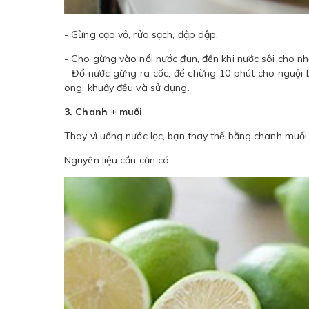
- Gừng cạo vỏ, rửa sạch, đập dập.
- Cho gừng vào nồi nước đun, đến khi nước sôi cho n
- Đổ nước gừng ra cốc, để chừng 10 phút cho nguội b
ong, khuấy đều và sử dụng.
3. Chanh + muối
Thay vì uống nước lọc, bạn thay thế bằng chanh muối
Nguyên liệu cần cần có: