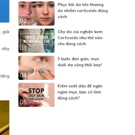
Phục hồi da tổn thương
do nhiễm corticoids đúng
cách
02
 giải
Cho da cai nghiện kem
Corticoids như thế nào
cho đúng cách
03
ạ dày
3 bước đơn giản, mụn
dưới da cũng thổi bay!
04
 tăng
Kiểm soát dầu để ngăn
ngừa mụn, bạn có làm
đúng cách?
05