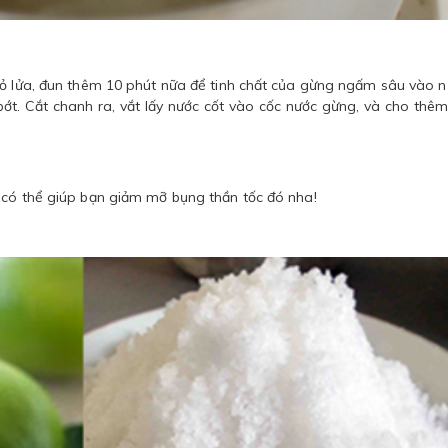
hỏ lửa, đun thêm 10 phút nữa để tinh chất của gừng ngấm sâu vào n
ớt. Cắt chanh ra, vắt lấy nước cốt vào cốc nước gừng, và cho thê
 có thể giúp bạn giảm mỡ bụng thần tốc đó nha!