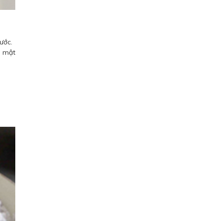
ước.
m mật