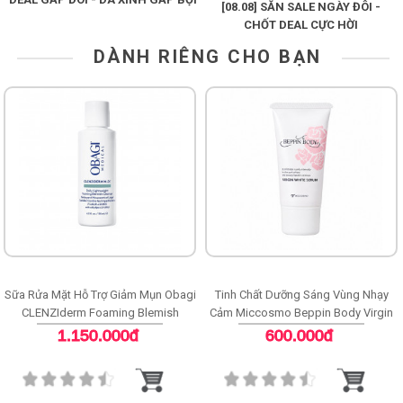
[08.08] SĂN SALE NGÀY ĐÔI -
CHỐT DEAL CỰC HỜI
DÀNH RIÊNG CHO BẠN
Sữa Rửa Mặt Hỗ Trợ Giảm Mụn Obagi
Tinh Chất Dưỡng Sáng Vùng Nhạy
CLENZIderm Foaming Blemish
Cảm Miccosmo Beppin Body Virgin
Cleanser
White Serum
1.150.000đ
600.000đ