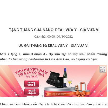
×
BRANDS
ANDS
FEATURED BRAND
TẶNG THÁNG CỦA NÀNG: DEAL VỪA Ý - GIÁ VỪA VÍ
Cập nhật 00:00 , 01/10/2022
HĂM
SÓC
ƯU ĐÃI THÁNG 10: DEAL VỪA Ý - GIÁ VỪA VÍ
DA
Mua 1 tặng 1, mua 3 nhận 4 - Bộ sưu tập những siêu phẩm dưỡng
nhan từ bên trong best-seller từ Hoa Anh Đào, số lượng có hạn!
RANG
IỂM
HĂM
SÓC
ODY
Chăm sóc sức khỏe - sắc đẹp chính là khoản đầu tư xứng đáng nhất cho