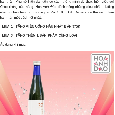
bản thân. Phụ nữ hiện đại luôn có cách thông minh để thực hiện điều đó!
LOGS
Chào tháng của nàng, Hoa Anh Đào dành riêng những siêu phẩm dưỡng
nhan từ bên trong với những ưu đãi CỰC HOT, để nàng có thể yêu chiều
bản thân một cách tốt nhất:
IỚI
- MUA 1 - TẶNG VIÊN UỐNG HÀU NHẬT BẢN 975K
HIỆU
- MUA 3 - TẶNG THÊM 1 SẢN PHẨM CÙNG LOẠI
Áp dụng khi mua:
INIC
 SPA