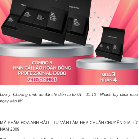
Lưu ý: Chương trình ưu đãi chỉ diễn ra từ 01 - 31.10 - Nhanh tay click mua
ngay kẻo lỡ!
–––––––––––––
MỸ PHẨM HOA ANH ĐÀO - TƯ VẤN LÀM ĐẸP CHUẨN CHUYÊN GIA TỪ
NĂM 2009