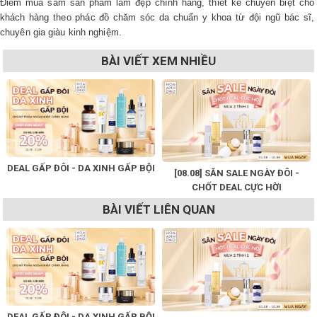
Điểm mua sắm sản phẩm làm đẹp chính hãng, thiết kế chuyên biệt cho
khách hàng theo phác đồ chăm sóc da chuẩn y khoa từ đội ngũ bác sĩ,
chuyên gia giàu kinh nghiệm.
BÀI VIẾT XEM NHIỀU
DEAL GẤP ĐÔI - DA XINH GẤP BỘI
[08.08] SĂN SALE NGÀY ĐÔI -
CHỐT DEAL CỰC HỜI
BÀI VIẾT LIÊN QUAN
DEAL GẤP ĐÔI - DA XINH GẤP BỘI