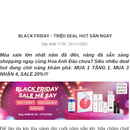
×
BRANDS
ANDS
FEATURED BRAND
️BLACK FRIDAY - TRIỆU DEAL HOT SĂN NGAY️
Cập nhật 17:00 , 23/11/2022
HĂM
SÓC
Mùa sale lớn nhất năm đã đến, nàng đã sẵn sàng
DA
shopping ngay cùng Hoa Anh Đào chưa? Siêu nhiều deal
hot đang chờ nàng khám phá: MUA 1 TẶNG 1, MUA 3
NHẬN 4, SALE 20%!!!
RANG
IỂM
HĂM
SÓC
ODY
Để làn da kịp tỏa sáng dịp cuối năm sắp tới, hãy chăm chút