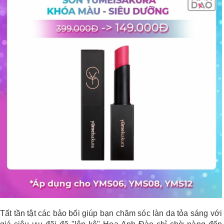
Tất tần tật các bảo bối giúp bạn chăm sóc làn da tỏa sáng với