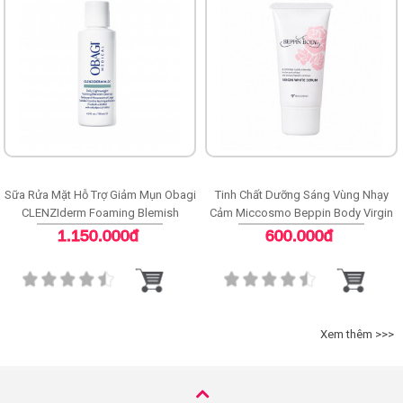
Sữa Rửa Mặt Hỗ Trợ Giảm Mụn Obagi
Tinh Chất Dưỡng Sáng Vùng Nhạy
CLENZIderm Foaming Blemish
Cảm Miccosmo Beppin Body Virgin
Cleanser
White Serum
1.150.000đ
600.000đ
Xem thêm >>>