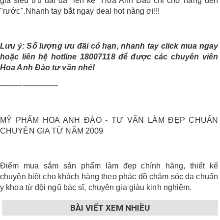
giá siêu ưu đãi đã "lên kệ" Hoa Anh Đào chỉ chờ nàng đến
"rước".Nhanh tay bắt ngay deal hot nàng ơi!!!
Lưu ý: Số lượng ưu đãi có hạn, nhanh tay click mua ngay
hoặc liên hệ hotline 18007118 để được các chuyên viên
Hoa Anh Đào tư vấn nhé!
–––––––––––––
MỸ PHẨM HOA ANH ĐÀO - TƯ VẤN LÀM ĐẸP CHUẨN
CHUYÊN GIA TỪ NĂM 2009
Điểm mua sắm sản phẩm làm đẹp chính hãng, thiết kế
chuyên biệt cho khách hàng theo phác đồ chăm sóc da chuẩn
y khoa từ đội ngũ bác sĩ, chuyên gia giàu kinh nghiệm.
BÀI VIẾT XEM NHIỀU