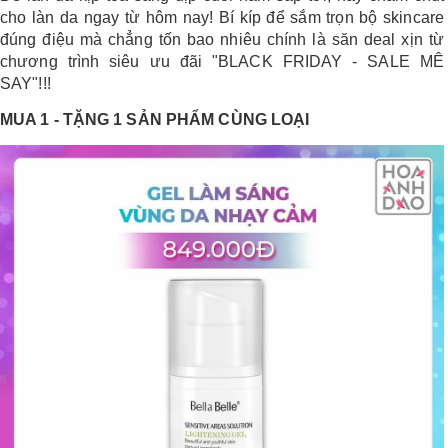
cho làn da ngay từ hôm nay! Bí kíp để sắm trọn bộ skincare
LOGS
đúng điệu mà chẳng tốn bao nhiêu chính là săn deal xịn từ
chương trình siêu ưu đãi "BLACK FRIDAY - SALE MÊ
SAY"!!!
IỚI
HIỆU
MUA 1 - TẶNG 1 SẢN PHẨM CÙNG LOẠI
INIC
 SPA