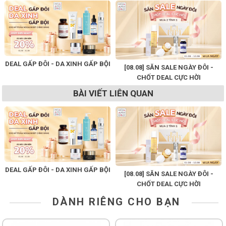
DEAL GẤP ĐÔI - DA XINH GẤP BỘI
[08.08] SĂN SALE NGÀY ĐÔI -
CHỐT DEAL CỰC HỜI
BÀI VIẾT LIÊN QUAN
DEAL GẤP ĐÔI - DA XINH GẤP BỘI
[08.08] SĂN SALE NGÀY ĐÔI -
CHỐT DEAL CỰC HỜI
DÀNH RIÊNG CHO BẠN