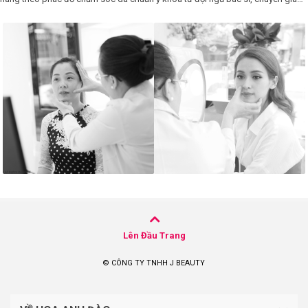
giàu kinh nghiệm.
LOGS
IỚI
HIỆU
INIC
 SPA
Lên Đầu Trang
© CÔNG TY TNHH J BEAUTY