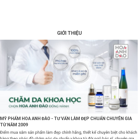
×
BRANDS
ANDS
GIỚI THIỆU
FEATURED BRAND
HĂM
SÓC
DA
RANG
IỂM
HĂM
MỸ PHẨM HOA ANH ĐÀO - TƯ VẤN LÀM ĐẸP CHUẨN CHUYÊN GIA
SÓC
TỪ NĂM 2009
ODY
Điểm mua sắm sản phẩm làm đẹp chính hãng, thiết kế chuyên biệt cho khách
hàng theo phác đồ chăm sóc da chuẩn y khoa từ đội ngũ bác sĩ, chuyên gia