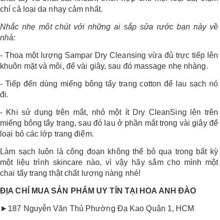
chí cả loại da nhạy cảm nhất.
Nhắc nhẹ một chút với những ai sắp sửa rước bạn này về
nhà:
- Thoa một lượng Sampar Dry Cleansing vừa đủ trực tiếp lên
khuôn mặt và môi, để vài giây, sau đó massage nhẹ nhàng.
- Tiếp đến dùng miếng bông tẩy trang cotton để lau sạch nó
đi.
- Khi sử dụng trên mắt, nhỏ một ít Dry CleanSing lên trên
miếng bông tẩy trang, sau đó lau ở phần mắt trong vài giây để
loại bỏ các lớp trang điểm.
Làm sạch luôn là công đoạn không thể bỏ qua trong bất kỳ
một liệu trình skincare nào, vì vậy hãy sắm cho mình một
chai tẩy trang thật chất lượng nàng nhé!
ĐỊA CHỈ MUA SẢN PHẨM UY TÍN TẠI HOA ANH ĐÀO
►187 Nguyễn Văn Thủ Phường Đa Kao Quận 1, HCM