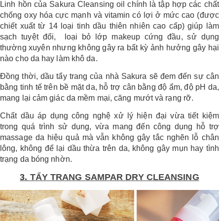
Linh hồn của Sakura Cleansing oil chính là tập hợp các chất
chống oxy hóa cực mạnh và vitamin có lợi ở mức cao (được
chiết xuất từ 14 loại tinh dầu thiên nhiên cao cấp) giúp làm
sạch tuyệt đối, loại bỏ lớp makeup cứng đầu, sử dụng
thường xuyên nhưng không gây ra bất kỳ ảnh hưởng gây hại
nào cho da hay làm khô da.
Đồng thời, dầu tẩy trang của nhà Sakura sẽ đem đến sự cân
bằng tinh tế trên bề mặt da, hỗ trợ cân bằng độ ẩm, độ pH da,
mang lại cảm giác da mềm mại, căng mướt và rạng rỡ.
Chất dầu áp dụng công nghệ xử lý hiện đại vừa tiết kiệm
trong quá trình sử dụng, vừa mang đến công dụng hỗ trợ
massage da hiệu quả mà vẫn không gây tắc nghẽn lỗ chân
lông, không để lại dầu thừa trên da, không gây mụn hay tình
trạng da bóng nhờn.
3.
TẨY TRANG SAMPAR DRY CLEANSING