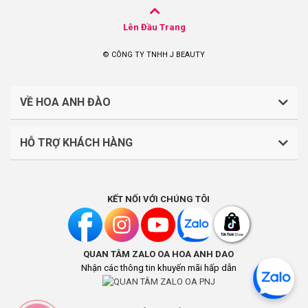
Lên Đầu Trang
© CÔNG TY TNHH J BEAUTY
VỀ HOA ANH ĐÀO
HỖ TRỢ KHÁCH HÀNG
CÔNG TY TNHH J BEAUTY
Quy định về thanh toán
Mã số thuế: 0316044765
KẾT NỐI VỚI CHÚNG TÔI
Chính sách vận chuyển, giao nhận
Liên hệ: (028).7303.9118
Chính sách đổi trả và hoàn tiền
QUAN TÂM ZALO OA HOA ANH DAO
Chính sách bảo mật
Địa điểm kinh doanh: Lầu 1, số 242-244 Hai Bà Trưng,
Nhận các thông tin khuyến mãi hấp dẫn
Phường Tân Định, Thành phố Hồ Chí Minh, Việt Nam
Khách hàng thân thiết
Địa chỉ trụ sở chính: Số B13 Đường N1, Tổ 4B, KP.Bình