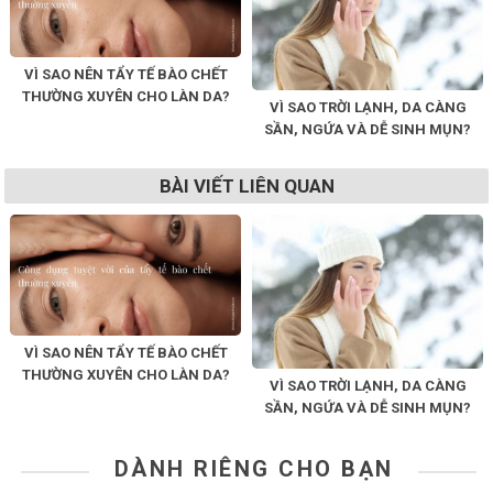
VÌ SAO NÊN TẨY TẾ BÀO CHẾT
THƯỜNG XUYÊN CHO LÀN DA?
VÌ SAO TRỜI LẠNH, DA CÀNG
SẦN, NGỨA VÀ DỄ SINH MỤN?
BÀI VIẾT LIÊN QUAN
VÌ SAO NÊN TẨY TẾ BÀO CHẾT
THƯỜNG XUYÊN CHO LÀN DA?
VÌ SAO TRỜI LẠNH, DA CÀNG
SẦN, NGỨA VÀ DỄ SINH MỤN?
DÀNH RIÊNG CHO BẠN