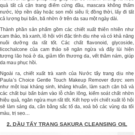
quả tất cả cặn trang điểm cứng đầu, mascara không thấm
nước, lớp nền dày hoặc son môi siêu lì; đồng thời, lấy đi tất
cả lượng bụi bẩn, bã nhờn ở trên da sau một ngày dài.
Thành phần sản phẩm gồm các chiết xuất thiên nhiên như
cam thảo, trà xanh, lô hội với đặc tính dịu nhẹ và có khả năng
nuôi dưỡng da rất tốt. Các chất flavonoid, glycoside,
licochalcone của cam thảo sẽ ngăn ngừa và đẩy lùi hiện
tượng lão hoá ở da, giảm tổn thương da, vết thâm nám, giúp
da mau phục hồi.
Ngoài ra, chiết xuất trà xanh của Nước tẩy trang dịu nhẹ
Paula’s Choice Gentle Touch Makeup Remover được xem
như một loại kháng sinh, kháng khuẩn, làm sạch cặn bã và
các chất bụi bẩn bám vào lỗ chân lông, kiểm soát chất nhờn
hiệu quả, ngăn ngừa mụn rất tốt. Kết hợp với chiết xuất lô hội
sẽ làm sáng da, cân bằng sắc tố da, xoá bỏ các vùng da tối
màu, trị sẹo…
2.
DẦU TẨY TRANG SAKURA CLEANSING OIL