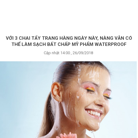
×
BRANDS
ANDS
FEATURED BRAND
VỚI 3 CHAI TẨY TRANG HÀNG NGÀY NÀY, NÀNG VẪN CÓ
THỂ LÀM SẠCH BẤT CHẤP MỸ PHẨM WATERPROOF
HĂM
Cập nhật 14:00 , 26/09/2018
SÓC
DA
RANG
IỂM
HĂM
SÓC
ODY