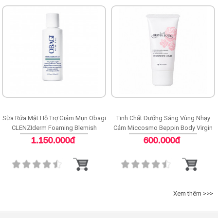
Sữa Rửa Mặt Hỗ Trợ Giảm Mụn Obagi
Tinh Chất Dưỡng Sáng Vùng Nhạy
CLENZIderm Foaming Blemish
Cảm Miccosmo Beppin Body Virgin
Cleanser
White Serum
1.150.000đ
600.000đ
Xem thêm >>>