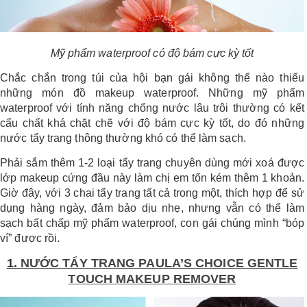
LOGS
Mỹ phẩm waterproof có độ bám cực kỳ tốt
IỚI
Chắc chắn trong túi của hội bạn gái không thể nào thiếu
HIỆU
những món đồ makeup waterproof. Những mỹ phẩm
waterproof với tính năng chống nước lâu trôi thường có kết
cấu chất khá chặt chẽ với độ bám cực kỳ tốt, do đó những
INIC
nước tẩy trang thông thường khó có thể làm sạch.
 SPA
Phải sắm thêm 1-2 loại tẩy trang chuyên dùng mới xoá được
lớp makeup cứng đầu này làm chị em tốn kém thêm 1 khoản.
Giờ đây, với 3 chai tẩy trang tất cả trong một, thích hợp để sử
dụng hàng ngày, đảm bảo dịu nhẹ, nhưng vẫn có thể làm
sạch bất chấp mỹ phẩm waterproof, con gái chúng mình “bóp
ví” được rồi.
1.
NƯỚC TẨY TRANG PAULA’S CHOICE GENTLE
TOUCH MAKEUP REMOVER