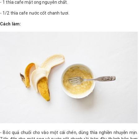
- 1 thìa cafe mật ong nguyên chất.
Shop All Brand A-
- 1/2 thìa cafe nước cốt chanh tươi.
Z
Cách làm:
- Bóc quả chuối cho vào một cái chén, dùng thìa nghiền nhuyễn mịn.