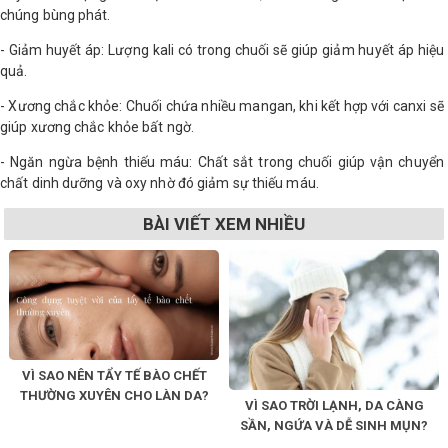
chúng bùng phát.
- Giảm huyết áp: Lượng kali có trong chuối sẽ giúp giảm huyết áp hiệu
quả.
- Xương chắc khỏe: Chuối chứa nhiều mangan, khi kết hợp với canxi sẽ
giúp xương chắc khỏe bất ngờ.
- Ngăn ngừa bệnh thiếu máu: Chất sắt trong chuối giúp vận chuyển
chất dinh dưỡng và oxy nhờ đó giảm sự thiếu máu.
BÀI VIẾT XEM NHIỀU
VÌ SAO NÊN TẨY TẾ BÀO CHẾT
THƯỜNG XUYÊN CHO LÀN DA?
VÌ SAO TRỜI LẠNH, DA CÀNG
SẦN, NGỨA VÀ DỄ SINH MỤN?