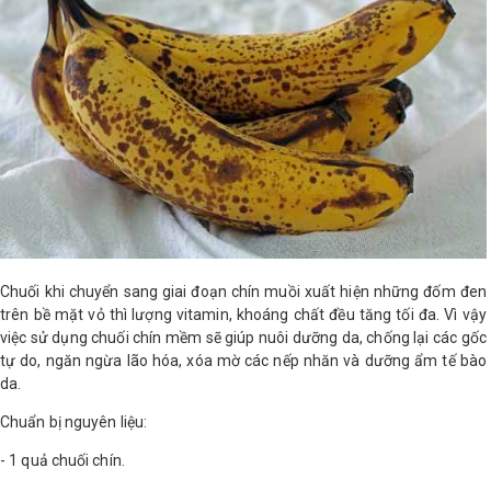
LOGS
IỚI
HIỆU
INIC
 SPA
Chuối khi chuyển sang giai đoạn chín muồi xuất hiện những đốm đen
trên bề mặt vỏ thì lượng vitamin, khoáng chất đều tăng tối đa. Vì vậy
việc sử dụng chuối chín mềm sẽ giúp nuôi dưỡng da, chống lại các gốc
tự do, ngăn ngừa lão hóa, xóa mờ các nếp nhăn và dưỡng ẩm tế bào
da.
Chuẩn bị nguyên liệu:
- 1 quả chuối chín.