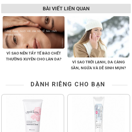
BÀI VIẾT LIÊN QUAN
VÌ SAO NÊN TẨY TẾ BÀO CHẾT
THƯỜNG XUYÊN CHO LÀN DA?
VÌ SAO TRỜI LẠNH, DA CÀNG
SẦN, NGỨA VÀ DỄ SINH MỤN?
DÀNH RIÊNG CHO BẠN