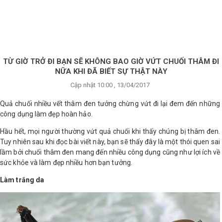
×
BRANDS
ANDS
FEATURED BRAND
TỪ GIỜ TRỞ ĐI BẠN SẼ KHÔNG BAO GIỜ VỨT CHUỐI THÂM ĐI
NỮA KHI ĐÃ BIẾT SỰ THẬT NÀY
HĂM
Cập nhật 10:00 , 13/04/2017
SÓC
DA
Quả chuối nhiều vết thâm đen tưởng chừng vứt đi lại đem đến những
công dụng làm đẹp hoàn hảo.
Hầu hết, mọi người thường vứt quả chuối khi thấy chúng bị thâm đen.
RANG
Tuy nhiên sau khi đọc bài viết này, bạn sẽ thấy đây là một thói quen sai
IỂM
lầm bởi chuối thâm đen mang đến nhiều công dụng cũng như lợi ích về
sức khỏe và làm đẹp nhiều hơn bạn tưởng.
HĂM
Làm trắng da
SÓC
ODY