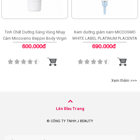
Tinh Chất Dưỡng Sáng Vùng Nhạy
Kem dưỡng giảm nám MICCOSMO
Cảm Miccosmo Beppin Body Virgin
WHITE LABEL PLATINUM PLACENTA
White Serum
WHITENING CREAM
600.000đ
690.000đ
Xem thêm >>>
Lên Đầu Trang
© CÔNG TY TNHH J BEAUTY