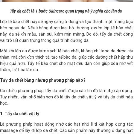
Tẩy da chết là 1 bước Skincare quan trọng và ý nghĩa cho làn da
Shop All Brand A-
Z
Lớp tế bào chết này sẽ ngày càng ứ đọng và tạo thành một màng bọc
bên ngoài da. Nếu không được loại bỏ thường xuyên lớp tế bào chết
này, da sẽ xỉn màu, sần sùi, kém mịn màng. Do đó, tẩy da chết đóng
vai trò rất quan trọng trong quá trình dưỡng da.
Một khi làn da được làm sạch tế bào chết, không chỉ tone da được cải
thiện, mà còn kích thích tái tạo tế bào da, giúp các dưỡng chất hấp thu
hiệu quả hơn. Tẩy tế bào chết cho mặt đều đặn còn giúp xóa mờ vết
thâm, trẻ hóa làn da.
Tẩy da chết bằng những phương pháp nào?
Có nhiều phương pháp tẩy da chết được các tín đồ làm đẹp áp dụng.
Tuy nhiên, vẫn phổ biến hơn đó là tẩy da chết vật lý và tấy da chết hóa
học.
1. Tẩy da chết vật lý
Là phương pháp hoạt động nhờ các hạt nhỏ li ti kết hợp động tác
massage để lấy đi lớp da chết. Các sản phẩm này thường ở dạng hạt