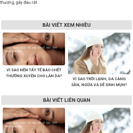
thương, gây đau rát.
BÀI VIẾT XEM NHIỀU
VÌ SAO NÊN TẨY TẾ BÀO CHẾT
THƯỜNG XUYÊN CHO LÀN DA?
VÌ SAO TRỜI LẠNH, DA CÀNG
SẦN, NGỨA VÀ DỄ SINH MỤN?
BÀI VIẾT LIÊN QUAN