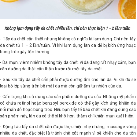
Không lạm dụng tẩy da chết nhiều lần, chỉ nên thực hiện 1 - 2 lần/tuần
- Tẩy da chết cần thiết nhưng không có nghĩa là lạm dụng. Chỉ nên tẩy
da chết từ 1 – 2 lần/tuần. Vì khi lạm dụng làn da dễ bị kích ứng hoặc
bong tróc gây tổn thương.
- Da mụn, viêm nhiễm không tẩy da chết, vì da đang rất nhạy cảm, bạn
cần dưỡng da thật cẩn thận trước rồi mới tẩy da chết.
- Sau khi tẩy da chết cẩn phải được dưỡng ẩm cho làn da. Vì khi đó sẽ
loại bỏ lớp sừng trên bề mặt da mà còn giữ ẩm tự nhiên của da.
- Cẩn trọng khi sử dụng các sản phẩm dưỡng da của. Những mỹ phẩm
có chứa retinol hoặc benzoyl peroxide có thể gây kích ứng khiến da
nổi mẩn đỏ hoặc bong tróc. Nếu bạn tẩy tế bào chết khi đang dùng các
sản phẩm này, làn da có thể bị khô hơn, thậm chí khiến mụn xuất hiện.
- Động tác tẩy da chết cần được thực hiện nhẹ nhàng, massage vùng
nhiều da chết, đặc biệt là tránh chà xát mạnh vì sẽ khiến cho da tổn