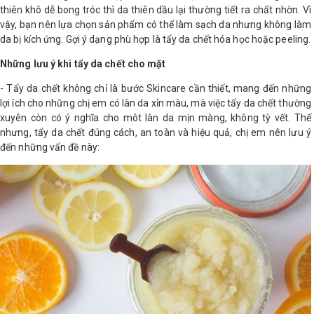
thiên khô dễ bong tróc thì da thiên dầu lại thường tiết ra chất nhờn. Vì
vậy, bạn nên lựa chọn sản phẩm có thể làm sạch da nhưng không làm
da bị kích ứng. Gợi ý dạng phù hợp là tẩy da chết hóa học hoặc peeling.
Những lưu ý khi tẩy da chết cho mặt
- Tẩy da chết không chỉ là bước Skincare cần thiết, mang đến những
lợi ích cho những chị em có làn da xỉn màu, mà việc tẩy da chết thường
xuyên còn có ý nghĩa cho môt làn da mịn màng, không tỳ vết. Thế
nhưng, tẩy da chết đúng cách, an toàn và hiệu quả, chị em nên lưu ý
đến những vấn đề này: