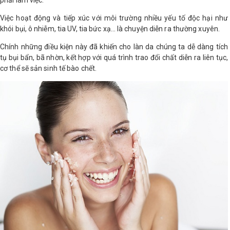
phải làm việc.
LOGS
Việc hoạt động và tiếp xúc với môi trường nhiều yếu tố độc hại như
khói bụi, ô nhiễm, tia UV, tia bức xạ… là chuyện diễn ra thường xuyên.
Chính những điều kiện này đã khiến cho làn da chúng ta dễ dàng tích
IỚI
tụ bụi bẩn, bã nhờn, kết hợp với quá trình trao đổi chất diễn ra liên tục,
HIỆU
cơ thể sẽ sản sinh tế bào chết.
INIC
 SPA