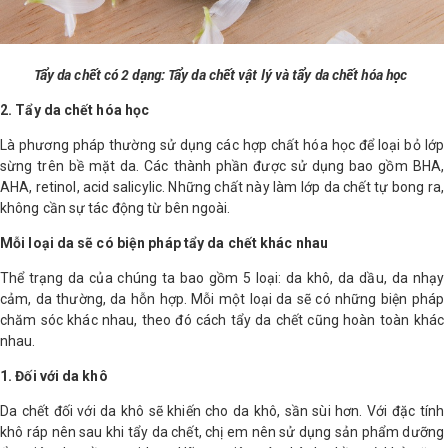
Tẩy da chết có 2 dạng: Tẩy da chết vật lý và tẩy da chết hóa học
2. Tẩy da chết hóa học
Là phương pháp thường sử dụng các hợp chất hóa học để loại bỏ lớp
sừng trên bề mặt da. Các thành phần được sử dụng bao gồm BHA,
AHA, retinol, acid salicylic. Những chất này làm lớp da chết tự bong ra,
không cần sự tác động từ bên ngoài.
Mỗi loại da sẽ có biện pháp tẩy da chết khác nhau
Thể trạng da của chúng ta bao gồm 5 loại: da khô, da dầu, da nhạy
cảm, da thường, da hỗn hợp. Mỗi một loại da sẽ có những biện pháp
chăm sóc khác nhau, theo đó cách tẩy da chết cũng hoàn toàn khác
nhau.
1. Đối với da khô
Da chết đối với da khô sẽ khiến cho da khô, sần sùi hơn. Với đặc tính
khô ráp nên sau khi tẩy da chết, chị em nên sử dụng sản phẩm dưỡng