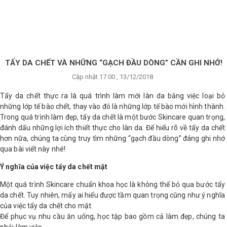
×
BRANDS
ANDS
FEATURED BRAND
TẨY DA CHẾT VÀ NHỮNG “GẠCH ĐẦU DÒNG” CẦN GHI NHỚ!
Cập nhật 17:00 , 13/12/2018
HĂM
SÓC
Tẩy da chết thực ra là quá trình làm mới làn da bằng việc loại bỏ
DA
những lớp tế bào chết, thay vào đó là những lớp tế bào mới hình thành.
Trong quá trình làm đẹp, tẩy da chết là một bước Skincare quan trọng,
đánh dấu những lợi ích thiết thực cho làn da. Để hiểu rõ về tẩy da chết
RANG
hơn nữa, chúng ta cùng truy tìm những “gạch đầu dòng” đáng ghi nhớ
IỂM
qua bài viết này nhé!
Ý nghĩa của việc tẩy da chết mặt
HĂM
Một quá trình Skincare chuẩn khoa học là không thể bỏ qua bước tẩy
SÓC
da chết. Tuy nhiên, mấy ai hiểu được tầm quan trọng cũng như ý nghĩa
ODY
của việc tẩy da chết cho mặt.
Để phục vụ nhu cầu ăn uống, học tập bao gồm cả làm đẹp, chúng ta