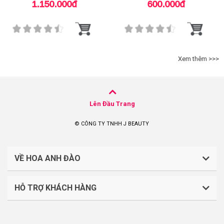
Cleanser
White Serum
1.150.000đ
600.000đ
Xem thêm >>>
Lên Đầu Trang
© CÔNG TY TNHH J BEAUTY
VỀ HOA ANH ĐÀO
HỖ TRỢ KHÁCH HÀNG
CÔNG TY TNHH J BEAUTY
Quy định về thanh toán
Mã số thuế: 0316044765