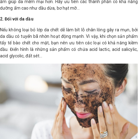
ẩm giúp da mềm mại hơn. Hãy ưu tiên các thành phần có khả năng
dưỡng ẩm cao như dầu dừa, bơ hạt mỡ…
2. Đối với da dầu
Nếu không loại bỏ lớp da chết dễ làm bít lỗ chân lông gây ra mụn, bởi
da dầu có tuyến bã nhờn hoạt động mạnh. Vì vậy, khi chọn sản phẩm
tẩy tế bào chết cho mặt, bạn nên ưu tiên các loại có khả năng kiềm
dầu. Điển hình là những sản phẩm có chứa acid lactic, acid salicylic,
acid glycolic, đất sét…