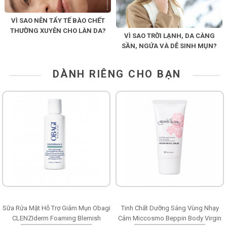
VÌ SAO NÊN TẨY TẾ BÀO CHẾT
THƯỜNG XUYÊN CHO LÀN DA?
VÌ SAO TRỜI LẠNH, DA CÀNG
SẦN, NGỨA VÀ DỄ SINH MỤN?
DÀNH RIÊNG CHO BẠN
Sữa Rửa Mặt Hỗ Trợ Giảm Mụn Obagi
Tinh Chất Dưỡng Sáng Vùng Nhạy
CLENZIderm Foaming Blemish
Cảm Miccosmo Beppin Body Virgin