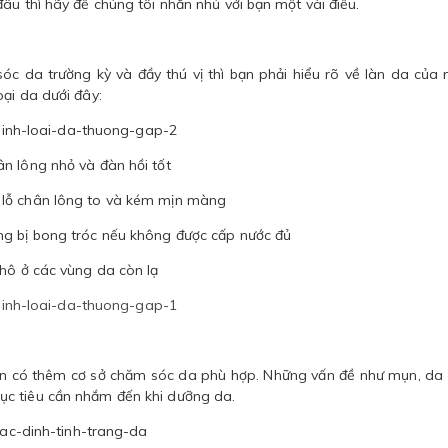
âu thì hãy để chúng tôi nhắn nhủ với bạn một vài điều.
óc da trường kỳ và đầy thú vị thì bạn phải hiểu rõ về làn da của 
ại da dưới đây:
ân lông nhỏ và đàn hồi tốt
 lỗ chân lông to và kém mịn màng
ng bị bong tróc nếu không được cấp nước đủ
khô ở các vùng da còn lạ
bạn có thêm cơ sở chăm sóc da phù hợp. Những vấn đề như mụn, da
ục tiêu cần nhắm đến khi dưỡng da.