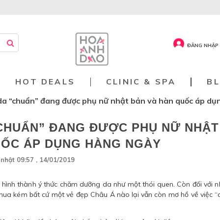
ĐĂNG NHẬP 
HOT DEALS
CLINIC & SPA
B
da “chuẩn” đang được phụ nữ nhật bản và hàn quốc áp d
CHUẨN” ĐANG ĐƯỢC PHỤ NỮ NHẬT
UỐC ÁP DỤNG HÀNG NGÀY
nhật 09:57 , 14/01/2019
hình thành ý thức chăm dưỡng da như một thói quen. Còn đối với 
hua kém bất cứ một vẻ đẹp Châu Á nào lại vẫn còn mơ hồ về việc 