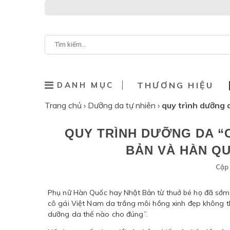
DANH MỤC
THƯƠNG HIỆU
Trang chủ
›
Dưỡng da tự nhiên
›
quy trình dưỡng 
QUY TRÌNH DƯỠNG DA “
BẢN VÀ HÀN Q
Cập 
Phụ nữ Hàn Quốc hay Nhật Bản từ thuở bé họ đã sớm 
cô gái Việt Nam da trắng môi hồng xinh đẹp không t
dưỡng da thế nào cho đúng”.