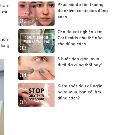
Phục hồi da tổn thương
“tham
do nhiễm corticoids đúng
ó mùi
cách
02
Cho da cai nghiện kem
Corticoids như thế nào
 chăm
cho đúng cách
 dụng
03
3 bước đơn giản, mụn
dưới da cũng thổi bay!
04
Kiểm soát dầu để ngăn
ngừa mụn, bạn có làm
đúng cách?
05