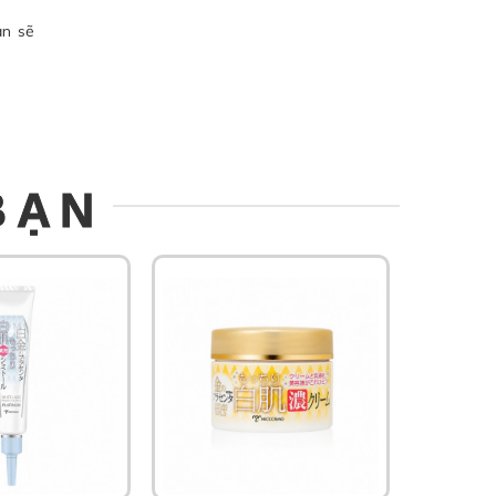
ạn sẽ
BẠN