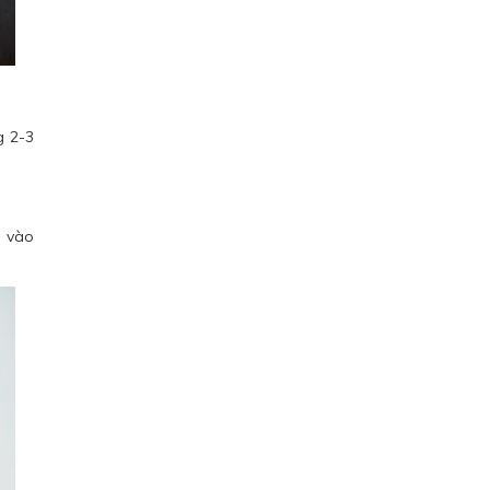
g 2-3
i vào