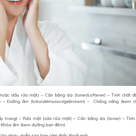
hoặc dầu rửa mặt) – Cân bằng da (toner/softener) – Tinh chất đặ
) – Dưỡng ẩm (lotion/elmusion/gel/cream) – Chống nắng (kem 
ẩy trang) – Rửa mặt (sữa rửa mặt) – Cân bằng da (toner) – Tinh
– Khóa ẩm (kem dưỡng ban đêm).
í cho nhau, miễn sao bạn cảm thấy thoải mái.