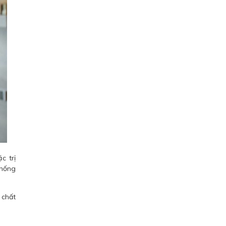
c trị
chống
 chất