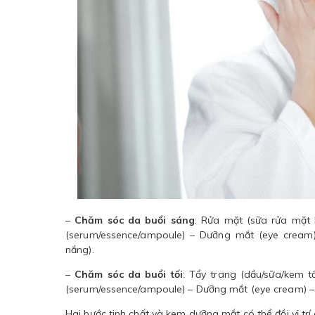
–
Chăm sóc da buổi sáng
: Rửa mặt (sữa rửa mặt 
(serum/essence/ampoule) – Dưỡng mắt (eye cream
nắng).
–
Chăm sóc da buổi tối
: Tẩy trang (dầu/sữa/kem t
(serum/essence/ampoule) – Dưỡng mắt (eye cream) 
Hai bước tinh chất và kem dưỡng mắt có thể đồi vị tr