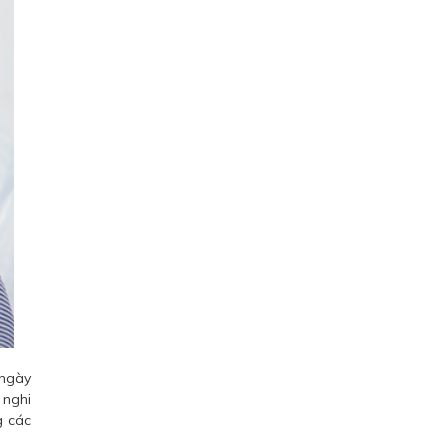
 ngày
 nghi
g các