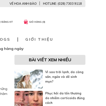
VỀ HOA ANH ĐÀO
HOTLINE: (028) 7303 9118
/ ĐĂNG KÝ
GIỎ HÀNG (0)
LOGS
GIỚI THIỆU
ụng hàng ngày
BÀI VIẾT XEM NHIỀU
Vì sao trời lạnh, da càng
sần, ngứa và dễ sinh
mụn?
01
những
Phục hồi da tổn thương
“chăm
do nhiễm corticoids đúng
cách
02