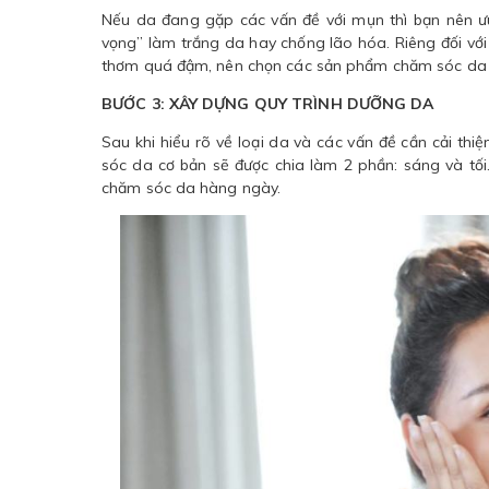
Nếu da đang gặp các vấn đề với mụn thì bạn nên ưu 
vọng” làm trắng da hay chống lão hóa. Riêng đối với
thơm quá đậm, nên chọn các sản phẩm chăm sóc da c
BƯỚC 3: XÂY DỰNG QUY TRÌNH DƯỠNG DA
Sau khi hiểu rõ về loại da và các vấn đề cần cải th
sóc da cơ bản sẽ được chia làm 2 phần: sáng và tố
chăm sóc da hàng ngày.