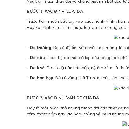
Nếu bạn muốn thay đổi và chẳng biết nên bắt đầu từ đ
BƯỚC 1: XÁC ĐỊNH LOẠI DA
Trước tiên, muốn bắt tay vào cuộc hành trình chăm s
Hãy xác định xem mình thuộc loại da nào trong các lo
–
Da thường
: Da có độ ẩm vừa phải, mịn màng, lỗ ch
–
Da dầu
: Toàn bộ da mặt có lớp dầu bóng bao phủ,
–
Da khô
: Da có độ đàn hồi thấp, độ ẩm kém và thườ
–
Da hỗn hợp
: Dầu ở vùng chữ T (trán, mũi, cằm) và 
BƯỚC 2: XÁC ĐỊNH VẤN ĐỀ CỦA DA
Đây là một bước nhỏ nhưng tương đối cần thiết để 
cảm, thâm nám hay lão hóa, chùng xệ sẽ là những m