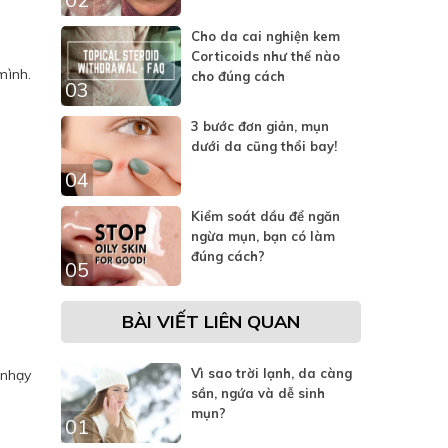
Cho da cai nghiện kem
Corticoids như thế nào
mình.
cho đúng cách
03
3 bước đơn giản, mụn
dưới da cũng thổi bay!
04
Kiểm soát dầu để ngăn
ngừa mụn, bạn có làm
đúng cách?
05
BÀI VIẾT LIÊN QUAN
Vì sao trời lạnh, da càng
 nhạy
sần, ngứa và dễ sinh
mụn?
01