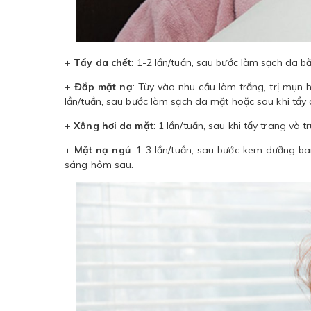
+
Tẩy da chết
: 1-2 lần/tuần, sau bước làm sạch da b
+
Đắp mặt nạ
: Tùy vào nhu cầu làm trắng, trị mụn
lần/tuần, sau bước làm sạch da mặt hoặc sau khi tẩy d
+
Xông hơi da mặt
: 1 lần/tuần, sau khi tẩy trang và
+
Mặt nạ ngủ
: 1-3 lần/tuần, sau bước kem dưỡng b
sáng hôm sau.