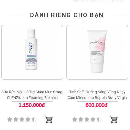
DÀNH RIÊNG CHO BẠN
Sữa Rửa Mặt Hỗ Trợ Giảm Mụn Obagi
Tinh Chất Dưỡng Sáng Vùng Nhạy
CLENZIderm Foaming Blemish
Cảm Miccosmo Beppin Body Virgin
Cleanser
White Serum
1.150.000đ
600.000đ