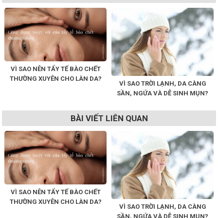
VÌ SAO NÊN TẨY TẾ BÀO CHẾT
THƯỜNG XUYÊN CHO LÀN DA?
VÌ SAO TRỜI LẠNH, DA CÀNG
SẦN, NGỨA VÀ DỄ SINH MỤN?
BÀI VIẾT LIÊN QUAN
VÌ SAO NÊN TẨY TẾ BÀO CHẾT
THƯỜNG XUYÊN CHO LÀN DA?
VÌ SAO TRỜI LẠNH, DA CÀNG
SẦN, NGỨA VÀ DỄ SINH MỤN?