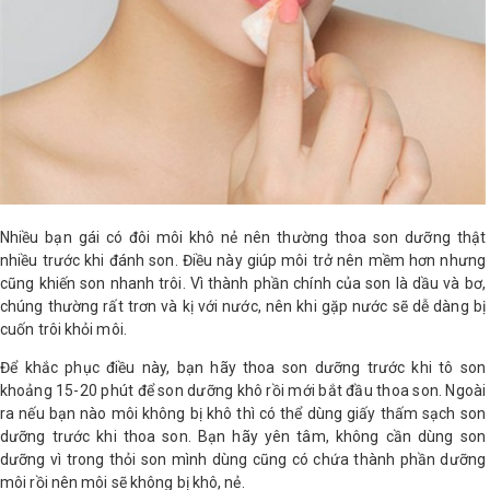
LOGS
IỚI
HIỆU
INIC
 SPA
Nhiều bạn gái có đôi môi khô nẻ nên thường thoa son dưỡng thật
nhiều trước khi đánh son. Điều này giúp môi trở nên mềm hơn nhưng
cũng khiến son nhanh trôi. Vì thành phần chính của son là dầu và bơ,
chúng thường rất trơn và kị với nước, nên khi gặp nước sẽ dễ dàng bị
cuốn trôi khỏi môi.
Để khắc phục điều này, bạn hãy thoa son dưỡng trước khi tô son
khoảng 15-20 phút để son dưỡng khô rồi mới bắt đầu thoa son. Ngoài
ra nếu bạn nào môi không bị khô thì có thể dùng giấy thấm sạch son
dưỡng trước khi thoa son. Bạn hãy yên tâm, không cần dùng son
dưỡng vì trong thỏi son mình dùng cũng có chứa thành phần dưỡng
môi rồi nên môi sẽ không bị khô, nẻ.