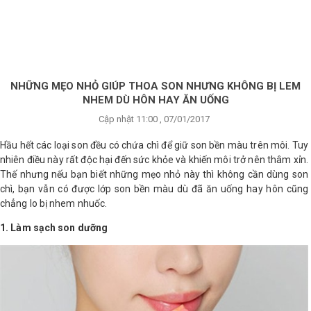
×
BRANDS
ANDS
FEATURED BRAND
NHỮNG MẸO NHỎ GIÚP THOA SON NHƯNG KHÔNG BỊ LEM
NHEM DÙ HÔN HAY ĂN UỐNG
HĂM
Cập nhật 11:00 , 07/01/2017
SÓC
DA
Hầu hết các loại son đều có chứa chì để giữ son bền màu trên môi. Tuy
nhiên điều này rất độc hại đến sức khỏe và khiến môi trở nên thâm xỉn.
Thế nhưng nếu bạn biết những mẹo nhỏ này thì không cần dùng son
chì, bạn vẫn có được lớp son bền màu dù đã ăn uống hay hôn cũng
RANG
IỂM
chẳng lo bị nhem nhuốc.
1. Làm sạch son dưỡng
HĂM
SÓC
ODY