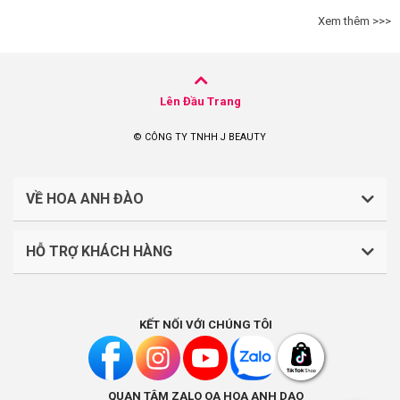
Xem thêm >>>
Lên Đầu Trang
© CÔNG TY TNHH J BEAUTY
VỀ HOA ANH ĐÀO
HỖ TRỢ KHÁCH HÀNG
CÔNG TY TNHH J BEAUTY
Quy định về thanh toán
Mã số thuế: 0316044765
KẾT NỐI VỚI CHÚNG TÔI
Chính sách vận chuyển, giao nhận
Liên hệ: (028).7303.9118
Chính sách đổi trả và hoàn tiền
QUAN TÂM ZALO OA HOA ANH DAO
Chính sách bảo mật
Địa điểm kinh doanh: Lầu 1, số 242-244 Hai Bà Trưng,