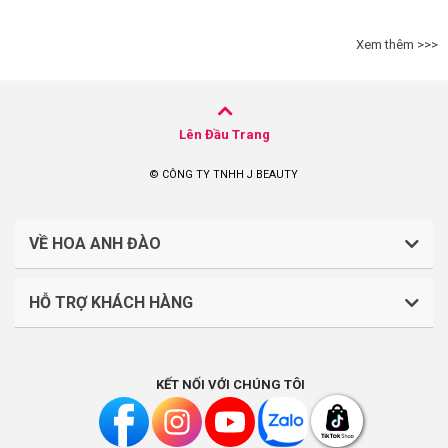
Xem thêm >>>
Lên Đầu Trang
© CÔNG TY TNHH J BEAUTY
VỀ HOA ANH ĐÀO
HỖ TRỢ KHÁCH HÀNG
CÔNG TY TNHH J BEAUTY
Quy định về thanh toán
Mã số thuế: 0316044765
KẾT NỐI VỚI CHÚNG TÔI
Chính sách vận chuyển, giao nhận
Liên hệ: (028).7303.9118
Chính sách đổi trả và hoàn tiền