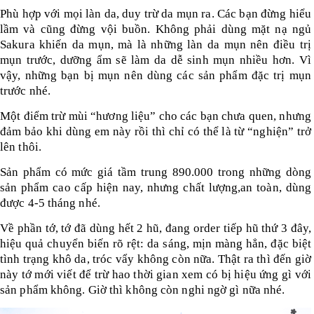
Phù hợp với mọi làn da, duy trừ da mụn ra. Các bạn đừng hiểu
lầm và cũng đừng vội buồn. Không phải dùng mặt nạ ngủ
Sakura khiến da mụn, mà là những làn da mụn nên điều trị
mụn trước, dưỡng ẩm sẽ làm da dễ sinh mụn nhiều hơn. Vì
vậy, những bạn bị mụn nên dùng các sản phẩm đặc trị mụn
trước nhé.
Một điểm trừ mùi “hương liệu” cho các bạn chưa quen, nhưng
đảm bảo khi dùng em này rồi thì chỉ có thể là từ “nghiện” trở
lên thôi.
Sản phẩm có mức giá tầm trung 890.000 trong những dòng
sản phẩm cao cấp hiện nay, nhưng chất lượng,an toàn, dùng
được 4-5 tháng nhé.
Về phần tớ, tớ đã dùng hết 2 hũ, đang order tiếp hũ thứ 3 đây,
hiệu quả chuyển biến rõ rệt: da sáng, mịn màng hẳn, đặc biệt
tình trạng khô da, tróc vẩy không còn nữa. Thật ra thì đến giờ
này tớ mới viết để trừ hao thời gian xem có bị hiệu ứng gì với
sản phẩm không. Giờ thì không còn nghi ngờ gì nữa nhé.