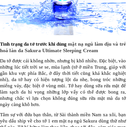
LOGS
IỚI
HIỆU
m
ặt nạ ngủ làm dịu và trẻ
Tình trạng da tớ trước khi dùng
hoá làn da Sakura Ultimate Sleeping Cream
INIC
 SPA
Da tớ được cái không nhờn, nhưng bị khô nhiều. Đặc biệt, vào
những lúc tiết trời se se, mùa lạnh (tớ ở miền Trung, giáp với
gần khu vực phía Bắc, ở đây thời tiết cũng khá khắc nghiệt
nhỉ), da tớ hay có hiện tượng lột da nhẹ, bong tróc những
miếng vảy, đặc biệt ở vùng mũi. Tớ hay dùng sữa rửa mặt để
làm sạch da hi vọng những lớp vẩy có thể được bong ra,
nhưng chắc vì lựa chọn không đúng sữa rửa mặt mà da tớ
ngày càng khô hơn.
Tâm sự với đứa bạn thân, từ Sài thành miền Nam xa xôi, bạn
yêu dấu ship về cho tớ 1 em mặt nạ ngủ Sakura dùng thử như