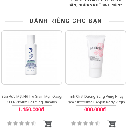
SẦN, NGỨA VÀ DỄ SINH MỤN?
DÀNH RIÊNG CHO BẠN
Sữa Rửa Mặt Hỗ Trợ Giảm Mụn Obagi
Tinh Chất Dưỡng Sáng Vùng Nhạy
CLENZIderm Foaming Blemish
Cảm Miccosmo Beppin Body Virgin
Cleanser
White Serum
1.150.000đ
600.000đ