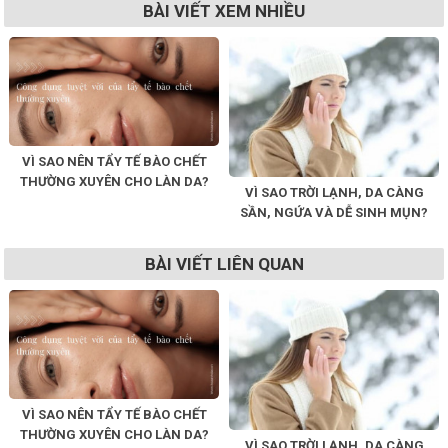
BÀI VIẾT XEM NHIỀU
VÌ SAO NÊN TẨY TẾ BÀO CHẾT
THƯỜNG XUYÊN CHO LÀN DA?
VÌ SAO TRỜI LẠNH, DA CÀNG
SẦN, NGỨA VÀ DỄ SINH MỤN?
BÀI VIẾT LIÊN QUAN
VÌ SAO NÊN TẨY TẾ BÀO CHẾT
THƯỜNG XUYÊN CHO LÀN DA?
VÌ SAO TRỜI LẠNH, DA CÀNG