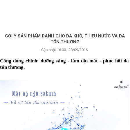
×
BRANDS
ANDS
FEATURED BRAND
GỢI Ý SẢN PHẨM DÀNH CHO DA KHÔ, THIẾU NƯỚC VÀ DA
TỔN THƯƠNG
HĂM
Cập nhật 16:00 , 28/09/2016
SÓC
DA
Công dụng chính: dưỡng sáng - làm dịu mát - phục hồi da
tổn thương.
RANG
IỂM
HĂM
SÓC
ODY