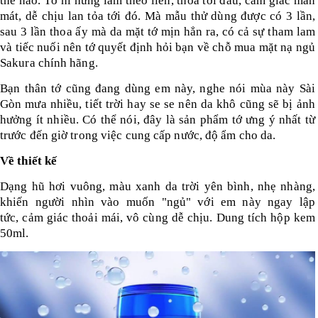
thế nào. Tớ hí hửng làm theo liền, thoa tới đâu, cảm giác man
mát, dễ chịu lan tỏa tới đó. Mà mẫu thử dùng được có 3 lần,
Shop All Brand A-
sau 3 lần thoa ấy mà da mặt tớ mịn hẳn ra, có cả sự tham lam
Z
và tiếc nuối nên tớ quyết định hỏi bạn về chỗ mua mặt nạ ngủ
Sakura chính hãng.
Bạn thân tớ cũng đang dùng em này, nghe nói mùa này Sài
Gòn mưa nhiều, tiết trời hay se se nên da khô cũng sẽ bị ảnh
hưởng ít nhiều. Có thể nói, đây là sản phẩm tớ ưng ý nhất từ
trước đến giờ trong việc cung cấp nước, độ ẩm cho da.
Về thiết kế
Dạng hũ hơi vuông, màu xanh da trời yên bình, nhẹ nhàng,
khiến người nhìn vào muốn "ngủ" với em này ngay lập
tức, cảm giác thoải mái, vô cùng dễ chịu. Dung tích hộp kem
50ml.