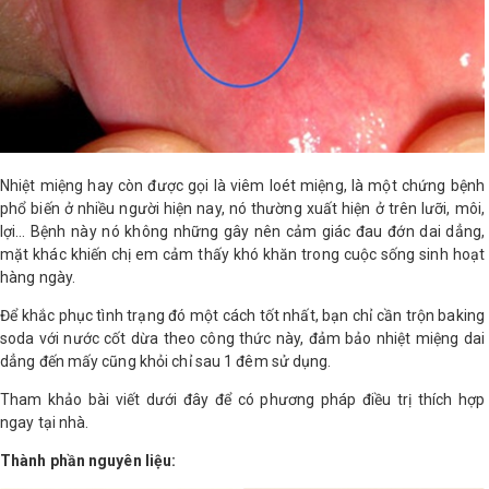
LOGS
IỚI
HIỆU
Nhiệt miệng hay còn được gọi là viêm loét miệng, là một chứng bệnh
INIC
phổ biến ở nhiều người hiện nay, nó thường xuất hiện ở trên lưỡi, môi,
 SPA
lợi… Bệnh này nó không những gây nên cảm giác đau đớn dai dẳng,
mặt khác khiến chị em cảm thấy khó khăn trong cuộc sống sinh hoạt
hàng ngày.
Để khắc phục tình trạng đó một cách tốt nhất, bạn chỉ cần trộn baking
soda với nước cốt dừa theo công thức này, đảm bảo nhiệt miệng dai
dẳng đến mấy cũng khỏi chỉ sau 1 đêm sử dụng.
Tham khảo bài viết dưới đây để có phương pháp điều trị thích hợp
ngay tại nhà.
Thành phần nguyên liệu: