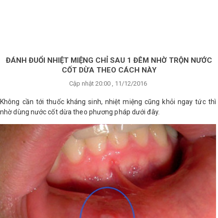
×
BRANDS
ANDS
FEATURED BRAND
ĐÁNH ĐUỔI NHIỆT MIỆNG CHỈ SAU 1 ĐÊM NHỜ TRỘN NƯỚC
CỐT DỪA THEO CÁCH NÀY
HĂM
Cập nhật 20:00 , 11/12/2016
SÓC
DA
Không cần tới thuốc kháng sinh, nhiệt miệng cũng khỏi ngay tức thì
nhờ dùng nước cốt dừa theo phương pháp dưới đây.
RANG
IỂM
HĂM
SÓC
ODY