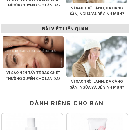
THƯỜNG XUYÊN CHO LÀN DA?
VÌ SAO TRỜI LẠNH, DA CÀNG
SẦN, NGỨA VÀ DỄ SINH MỤN?
BÀI VIẾT LIÊN QUAN
VÌ SAO NÊN TẨY TẾ BÀO CHẾT
THƯỜNG XUYÊN CHO LÀN DA?
VÌ SAO TRỜI LẠNH, DA CÀNG
SẦN, NGỨA VÀ DỄ SINH MỤN?
DÀNH RIÊNG CHO BẠN