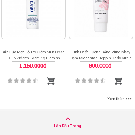
Sữa Rửa Mặt Hỗ Trợ Giảm Mụn Obagi
Tinh Chất Dưỡng Sáng Vùng Nhạy
CLENZIderm Foaming Blemish
Cảm Miccosmo Beppin Body Virgin
Cleanser
White Serum
1.150.000đ
600.000đ
Xem thêm >>>
Lên Đầu Trang