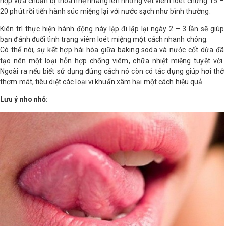
hợp vừa chuẩn bị thoa nhẹ nhàng lên những vết viêm loét chừng 15 –
20 phút rồi tiến hành súc miệng lại với nước sạch như bình thường.
Kiên trì thực hiện hành động này lặp đi lặp lại ngày 2 – 3 lần sẽ giúp
bạn đánh đuổi tình trạng viêm loét miệng một cách nhanh chóng.
Có thể nói, sự kết hợp hài hòa giữa baking soda và nước cốt dừa đã
tạo nên một loại hỗn hợp chống viêm, chữa nhiệt miệng tuyệt vời.
Ngoài ra nếu biết sử dụng đúng cách nó còn có tác dụng giúp hơi thở
thơm mát, tiêu diệt các loại vi khuẩn xâm hại một cách hiệu quả.
Lưu ý nho nhỏ: