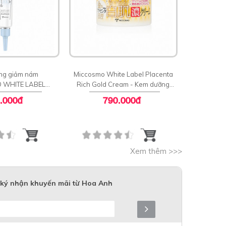
ng giảm nám
Miccosmo White Label Placenta
 WHITE LABEL
Rich Gold Cream - Kem dưỡng
M PLACENTA
sáng ngăn ngừa lão hoá
.000đ
790.000đ
ING CREAM
Xem thêm >>>
ký nhận khuyến mãi từ Hoa Anh