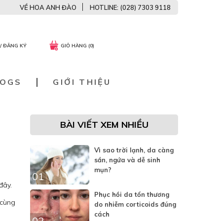
VỀ HOA ANH ĐÀO
HOTLINE: (028) 7303 9118
/ ĐĂNG KÝ
GIỎ HÀNG (0)
LOGS
GIỚI THIỆU
BÀI VIẾT XEM NHIỀU
Vì sao trời lạnh, da càng
sần, ngứa và dễ sinh
mụn?
01
đây.
Phục hồi da tổn thương
 cùng
do nhiễm corticoids đúng
cách
02