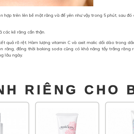
ỗn hợp trên lên bề mặt răng và để yên như vậy trong 5 phút, sau đó
ả các kẽ răng cẩn thận.
kết quả rõ rệt. Hàm lượng vitamin C và axit malic dồi dào trong dâ
 răng, đồng thời baking soda cũng có khả năng tẩy trắng răng r
ng lâu ngày.
NH RIÊNG CHO 