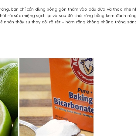
nh răng, bạn chỉ cần dùng bông gòn thấm vào dầu dừa và thoa nhẹ 
hút rồi súc miệng sạch lại và sau đó chải răng bằng kem đánh răn
 sẽ nhận thấy sự thay đổi rõ rệt – hàm răng không những trắng sá