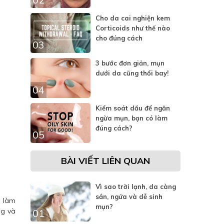
Cho da cai nghiện kem
Corticoids như thế nào
cho đúng cách
03
3 bước đơn giản, mụn
dưới da cũng thổi bay!
04
Kiểm soát dầu để ngăn
ngừa mụn, bạn có làm
đúng cách?
05
BÀI VIẾT LIÊN QUAN
Vì sao trời lạnh, da càng
sần, ngứa và dễ sinh
, làm
mụn?
ng và
01