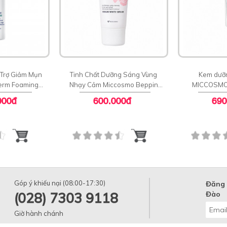
 Trợ Giảm Mụn
Tinh Chất Dưỡng Sáng Vùng
Kem dưỡ
erm Foaming
Nhạy Cảm Miccosmo Beppin
MICCOSMO
leanser
Body Virgin White Serum
PLATINU
000đ
600.000đ
690
WHITEN
Góp ý khiếu nại (08:00-17:30)
Đăng 
(028) 7303 9118
Đào
Giờ hành chánh