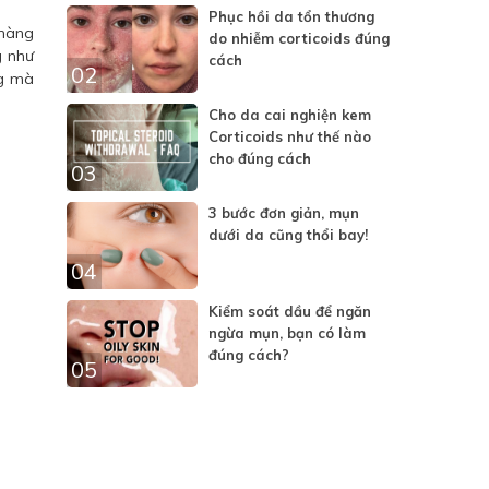
Phục hồi da tổn thương
nhàng
do nhiễm corticoids đúng
g như
cách
02
ng mà
Cho da cai nghiện kem
Corticoids như thế nào
cho đúng cách
03
3 bước đơn giản, mụn
dưới da cũng thổi bay!
04
Kiểm soát dầu để ngăn
ngừa mụn, bạn có làm
đúng cách?
05