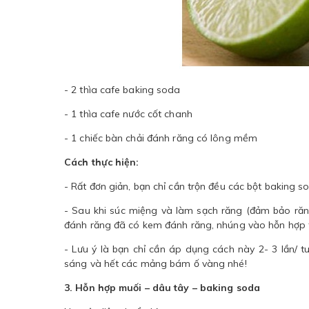
- 2 thìa cafe baking soda
- 1 thìa cafe nước cốt chanh
- 1 chiếc bàn chải đánh răng có lông mềm
Cách thực hiện:
- Rất đơn giản, bạn chỉ cần trộn đều các bột baking 
- Sau khi súc miệng và làm sạch răng (đảm bảo ră
đánh răng đã có kem đánh răng, nhúng vào hỗn hợp t
- Lưu ý là bạn chỉ cần áp dụng cách này 2- 3 lần/ t
sáng và hết các mảng bám ố vàng nhé!
3. Hỗn hợp muối – dâu tây – baking soda