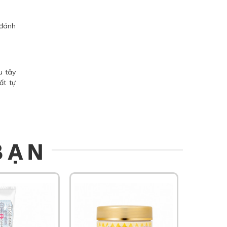
 đánh
u tây
ất tự
BẠN