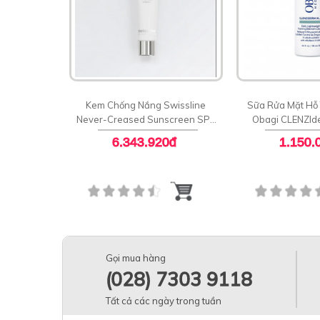
Kem Chống Nắng Swissline
Sữa Rửa Mặt Hỗ
Never-Creased Sunscreen SPF
Obagi CLENZId
50 PA++++
Blemish C
6.343.920đ
1.150.
Gọi mua hàng
(028) 7303 9118
Tất cả các ngày trong tuần