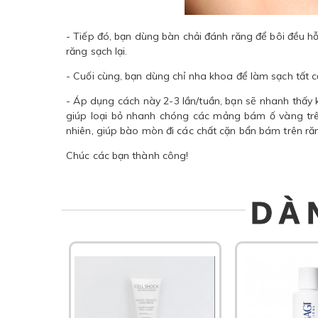
- Tiếp đó, bạn dùng bàn chải đánh răng để bôi đều h
răng sạch lại.
- Cuối cùng, bạn dùng chỉ nha khoa để làm sạch tất c
- Áp dụng cách này 2-3 lần/tuần, bạn sẽ nhanh thấy 
giúp loại bỏ nhanh chóng các mảng bám ố vàng trên
nhiên, giúp bào mòn đi các chất cặn bẩn bám trên ră
Chúc các bạn thành công!
DÀ