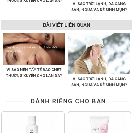
THƯỜNG XUYÊN CHO LÀN DA?
VÌ SAO TRỜI LẠNH, DA CÀNG
SẦN, NGỨA VÀ DỄ SINH MỤN?
BÀI VIẾT LIÊN QUAN
VÌ SAO NÊN TẨY TẾ BÀO CHẾT
THƯỜNG XUYÊN CHO LÀN DA?
VÌ SAO TRỜI LẠNH, DA CÀNG
SẦN, NGỨA VÀ DỄ SINH MỤN?
DÀNH RIÊNG CHO BẠN