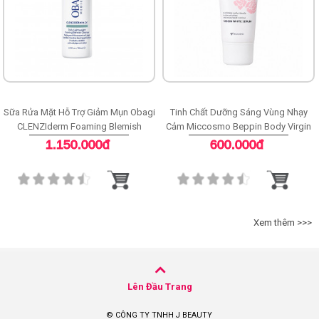
Sữa Rửa Mặt Hỗ Trợ Giảm Mụn Obagi
Tinh Chất Dưỡng Sáng Vùng Nhạy
CLENZIderm Foaming Blemish
Cảm Miccosmo Beppin Body Virgin
Cleanser
White Serum
1.150.000đ
600.000đ
Xem thêm >>>
Lên Đầu Trang
© CÔNG TY TNHH J BEAUTY