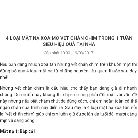
×
BRANDS
ANDS
FEATURED BRAND
4 LOẠI MẶT NẠ XÓA MỜ VẾT CHÂN CHIM TRONG 1 TUẦN
SIÊU HIỆU QUẢ TẠI NHÀ
HĂM
Cập nhật 10:00 , 19/03/2017
SÓC
DA
Nếu bạn đang muốn xóa tan những vết chân chim trên khuôn mặt thì
đừng bỏ qua 4 loại mặt nạ từ những nguyên liệu quen thuộc sau đây
nhé!
RANG
Những vết chân chim là dấu hiệu cho thấy bạn đang già đi nhanh
IỂM
chóng. Dù muốn hay không thì chị em cũng phải đối mặt với vấn đề
này nhưng nếu biết chăm chút da đúng cách, chị em hoàn toàn có thể
ngăn chặn quá trình này diễn ra. Sau đây là 4 loại mặt nạ xóa tan nỗi
HĂM
lo “vết chân chim” giúp chị em luôn giữ được làn da tuổi đôi mươi căng
SÓC
mịn và sáng bóng.
ODY
Mặt nạ 1: Bắp cải