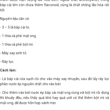
bắp cải tím còn chứa thêm flavonoid, cũng là chất chống lão hóa rất
Shop All Brand A-
tốt.
Z
Nguyên liệu cần có:
- 3 – 5 lá bắp cải to.
- 1 thìa cà phê mật ong.
- 1 thìa cà phê bột mì.
- Máy xay sinh tố.
- Rây lọc.
Cách làm:
- Lá bắp cải rửa sạch rồi cho vào máy xay nhuyễn, sau đó lấy rây lọc
phần nước ép nguyên chất cho vào bát.
- Cho thêm vào bát nước ép bắp cải mật ong cùng với bột mì rồi dùng
thì khuấy đều, nếu thấy quá khô hay quá ướt có thể thêm bột mì và
mật ong, để được hỗn hợp sánh mịn.