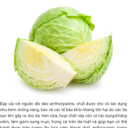
LOGS
IỚI
HIỆU
INIC
 SPA
Bắp cải với nguồn dồi dào anthocyanins, chất được cho có tác dụng
như kem chống nắng, bảo vệ các tế bào khỏi những tổn hại do các tia
cực tím gây ra cho da. Hơn nữa, hoạt chất này còn có tác dụng kháng
viêm, làm giảm sưng mụn, trứng cá trên da mặt và giúp bạn có thể
tránh được hiện tượng lão hóa sớm. Ngoài chất anthocyanin, trong