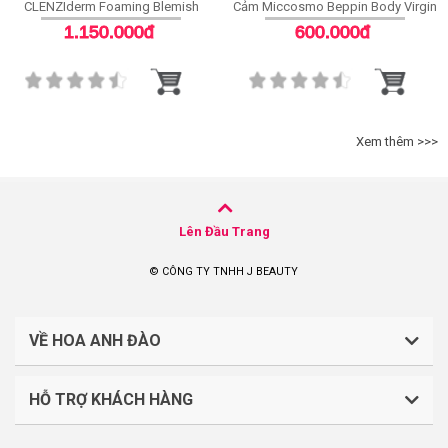
CLENZIderm Foaming Blemish
Cảm Miccosmo Beppin Body Virgin
Cleanser
White Serum
1.150.000đ
600.000đ
Xem thêm >>>
Lên Đầu Trang
© CÔNG TY TNHH J BEAUTY
VỀ HOA ANH ĐÀO
HỖ TRỢ KHÁCH HÀNG
CÔNG TY TNHH J BEAUTY
Quy định về thanh toán