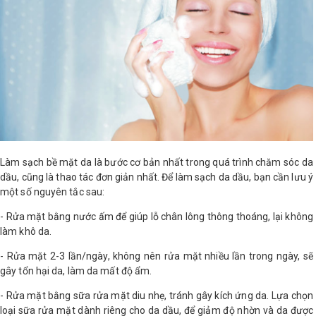
LOGS
IỚI
HIỆU
INIC
 SPA
Làm sạch bề mặt da là bước cơ bản nhất trong quá trình chăm sóc da
dầu, cũng là thao tác đơn giản nhất. Để làm sạch da dầu, bạn cần lưu ý
một số nguyên tắc sau:
- Rửa mặt bằng nước ấm để giúp lỗ chân lông thông thoáng, lại không
làm khô da.
- Rửa mặt 2-3 lần/ngày, không nên rửa mặt nhiều lần trong ngày, sẽ
gây tổn hại da, làm da mất độ ẩm.
- Rửa mặt bằng sữa rửa mặt diu nhẹ, tránh gây kích ứng da. Lựa chọn
loại sữa rửa mặt dành riêng cho da dầu, để giảm độ nhờn và da được