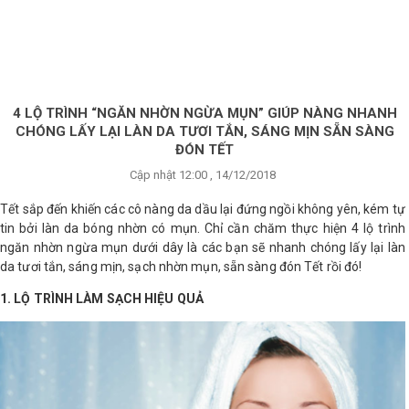
×
BRANDS
ANDS
FEATURED BRAND
4 LỘ TRÌNH “NGĂN NHỜN NGỪA MỤN” GIÚP NÀNG NHANH
CHÓNG LẤY LẠI LÀN DA TƯƠI TẮN, SÁNG MỊN SẴN SÀNG
HĂM
ĐÓN TẾT
SÓC
Cập nhật 12:00 , 14/12/2018
DA
Tết sắp đến khiến các cô nàng da dầu lại đứng ngồi không yên, kém tự
tin bởi làn da bóng nhờn có mụn. Chỉ cần chăm thực hiện 4 lộ trình
ngăn nhờn ngừa mụn dưới dây là các bạn sẽ nhanh chóng lấy lại làn
RANG
da tươi tắn, sáng mịn, sạch nhờn mụn, sẵn sàng đón Tết rồi đó!
IỂM
1. LỘ TRÌNH LÀM SẠCH HIỆU QUẢ
HĂM
SÓC
ODY