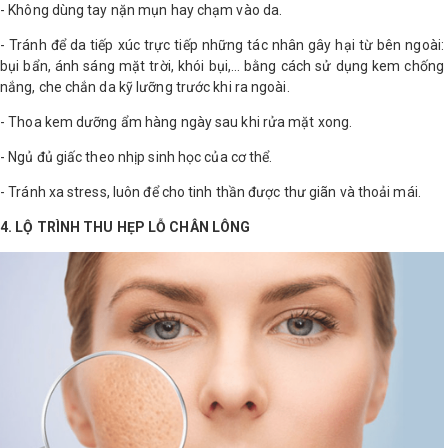
- Không dùng tay nặn mụn hay chạm vào da.
- Tránh để da tiếp xúc trực tiếp những tác nhân gây hại từ bên ngoài:
bụi bẩn, ánh sáng mặt trời, khói bụi,… bằng cách sử dụng kem chống
nắng, che chắn da kỹ lưỡng trước khi ra ngoài.
- Thoa kem dưỡng ẩm hàng ngày sau khi rửa mặt xong.
- Ngủ đủ giấc theo nhịp sinh học của cơ thể.
- Tránh xa stress, luôn để cho tinh thần được thư giãn và thoải mái.
4. LỘ TRÌNH THU HẸP LỖ CHÂN LÔNG