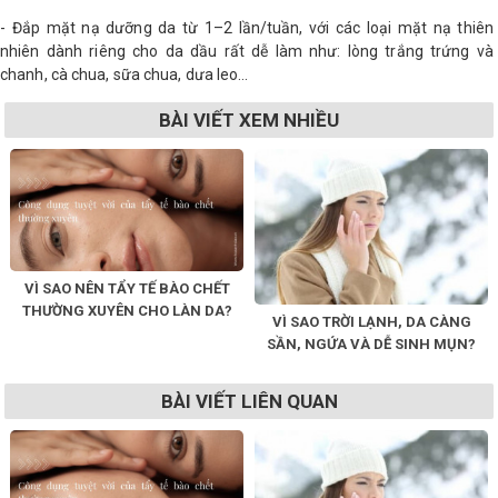
- Đắp mặt nạ dưỡng da từ 1–2 lần/tuần, với các loại mặt nạ thiên
nhiên dành riêng cho da dầu rất dễ làm như: lòng trắng trứng và
chanh, cà chua, sữa chua, dưa leo…
BÀI VIẾT XEM NHIỀU
VÌ SAO NÊN TẨY TẾ BÀO CHẾT
THƯỜNG XUYÊN CHO LÀN DA?
VÌ SAO TRỜI LẠNH, DA CÀNG
SẦN, NGỨA VÀ DỄ SINH MỤN?
BÀI VIẾT LIÊN QUAN