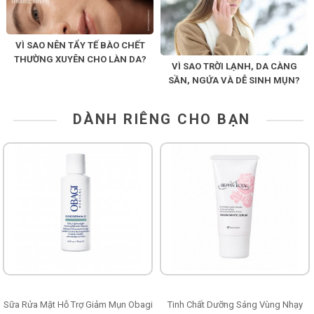
VÌ SAO NÊN TẨY TẾ BÀO CHẾT
THƯỜNG XUYÊN CHO LÀN DA?
VÌ SAO TRỜI LẠNH, DA CÀNG
SẦN, NGỨA VÀ DỄ SINH MỤN?
DÀNH RIÊNG CHO BẠN
Sữa Rửa Mặt Hỗ Trợ Giảm Mụn Obagi
Tinh Chất Dưỡng Sáng Vùng Nhạy