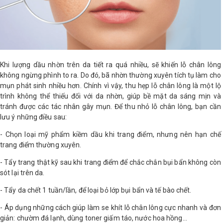
Khi lượng dầu nhờn trên da tiết ra quá nhiều, sẽ khiến lỗ chân lông
không ngừng phình to ra. Do đó, bã nhờn thường xuyên tích tụ làm cho
mụn phát sinh nhiều hơn. Chính vì vậy, thu hẹp lỗ chân lông là một lộ
trình không thể thiếu đối với da nhờn, giúp bề mặt da sáng mịn và
tránh được các tác nhân gây mụn. Để thu nhỏ lỗ chân lông, bạn cần
lưu ý những điều sau:
- Chọn loại mỹ phẩm kiềm dầu khi trang điểm, nhưng nên hạn chế
trang điểm thường xuyên.
- Tẩy trang thật kỹ sau khi trang điểm để chắc chắn bụi bẩn không còn
sót lại trên da.
- Tẩy da chết 1 tuần/lần, để loại bỏ lớp bụi bẩn và tế bào chết.
- Áp dụng những cách giúp làm se khít lỗ chân lông cực nhanh và đơn
giản: chườm đá lạnh, dùng toner giấm táo, nước hoa hồng…