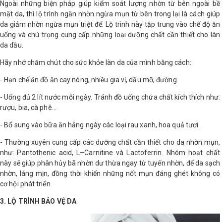
Ngoài những biện pháp giúp kiểm soát lượng nhờn từ bên ngoài bề
mặt da, thì lộ trình ngăn nhờn ngừa mụn từ bên trong lại là cách giúp
da giảm nhờn ngừa mụn triệt để. Lộ trình này tập trung vào chế độ ăn
uống và chú trọng cung cấp những loại dưỡng chất cần thiết cho làn
da dầu.
Hãy nhớ chăm chút cho sức khỏe làn da của mình bằng cách:
- Hạn chế ăn đồ ăn cay nóng, nhiều gia vị, dầu mỡ, đường.
- Uống đủ 2 lít nước mỗi ngày. Tránh đồ uống chứa chất kích thích như:
rượu, bia, cà phê…
- Bổ sung vào bữa ăn hằng ngày các loại rau xanh, hoa quả tươi.
- Thường xuyên cung cấp các dưỡng chất cần thiết cho da nhờn mụn,
như: Pantothenic acid, L–Carnitine và Lactoferrin. Nhóm hoạt chất
này sẽ giúp phân hủy bã nhờn dư thừa ngay từ tuyến nhờn, để da sạch
nhờn, láng mịn, đồng thời khiến những nốt mụn đáng ghét không có
cơ hội phát triển.
3. LỘ TRÌNH BẢO VỆ DA