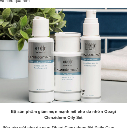
và hiệu quả hơn.
LOGS
IỚI
HIỆU
INIC
 SPA
Bộ sản phẩm giảm mụn mạnh mẽ cho da nhờn Obagi
Clenziderm Oily Set
- Sữa rửa mặt cho da mụn Obagi Clenziderm Md Daily Care