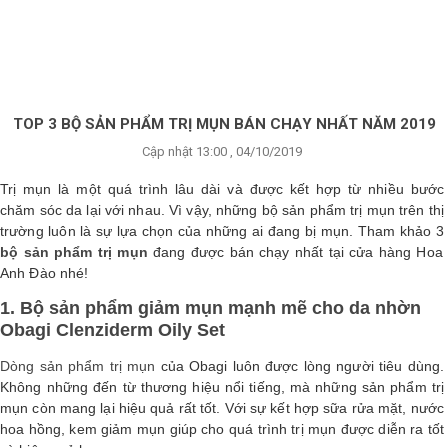
×
BRANDS
ANDS
FEATURED BRAND
TOP 3 BỘ SẢN PHẨM TRỊ MỤN BÁN CHẠY NHẤT NĂM 2019
Cập nhật 13:00 , 04/10/2019
HĂM
SÓC
Trị mụn là một quá trình lâu dài và được kết hợp từ nhiều bước
DA
chăm sóc da lại với nhau. Vì vậy, những bộ sản phẩm trị mụn trên thị
trường luôn là sự lựa chọn của những ai đang bị mụn. Tham khảo 3
bộ sản phẩm trị mụn
đang được bán chạy nhất tại cửa hàng Hoa
RANG
Anh Đào nhé!
IỂM
1. Bộ sản phẩm giảm mụn mạnh mẽ cho da nhờn
Obagi Clenziderm Oily Set
HĂM
Dòng sản phẩm trị mụn
của Obagi luôn được lòng người tiêu dùng.
SÓC
Không những đến từ thương hiệu nổi tiếng, mà những sản phẩm trị
ODY
mụn còn mang lại hiệu quả rất tốt. Với sự kết hợp sữa rửa mặt, nước
hoa hồng, kem giảm mụn giúp cho quá trình trị mụn được diễn ra tốt