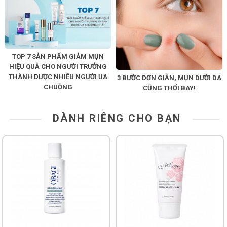
TOP 7 SẢN PHẨM GIẢM MỤN
HIỆU QUẢ CHO NGƯỜI TRƯỞNG
THÀNH ĐƯỢC NHIỀU NGƯỜI ƯA
3 BƯỚC ĐƠN GIẢN, MỤN DƯỚI DA
CHUỘNG
CŨNG THỔI BAY!
DÀNH RIÊNG CHO BẠN