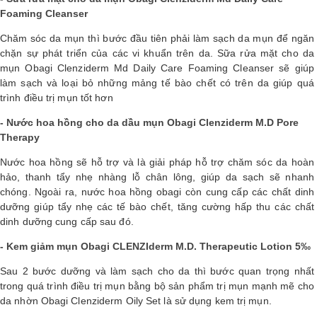
Foaming Cleanser
Shop All Brand A-
Chăm sóc da mụn thì bước đầu tiên phải làm sạch da mụn để ngăn
Z
chặn sự phát triển của các vi khuẩn trên da. Sữa rửa mặt cho da
mụn Obagi Clenziderm Md Daily Care Foaming Cleanser sẽ giúp
làm sạch và loại bỏ những mảng tế bào chết có trên da giúp quá
trình điều trị mụn tốt hơn
- Nước hoa hồng cho da dầu mụn Obagi Clenziderm M.D Pore
Therapy
Nước hoa hồng sẽ hỗ trợ và là giải pháp hỗ trợ chăm sóc da hoàn
hảo, thanh tẩy nhẹ nhàng lỗ chân lông, giúp da sạch sẽ nhanh
chóng. Ngoài ra, nước hoa hồng obagi còn cung cấp các chất dinh
dưỡng giúp tẩy nhẹ các tế bào chết, tăng cường hấp thu các chất
dinh dưỡng cung cấp sau đó.
- Kem giảm mụn Obagi CLENZIderm M.D. Therapeutic Lotion 5‰
Sau 2 bước dưỡng và làm sạch cho da thì bước quan trọng nhất
trong quá trình điều trị mụn bằng bộ sản phẩm trị mụn mạnh mẽ cho
da nhờn Obagi Clenziderm Oily Set là sử dụng kem trị mụn.