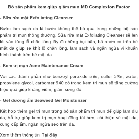
Bộ sản phẩm kem giúp giảm mụn MD Complexion Factor
- Sữa rửa mặt Exfoliating Cleanser
Bước làm sạch da là bước không thể bỏ qua trong những bộ sản
phẩm trị mụn thông thường. Sữa rửa mặt Exfoliating Cleanser sẽ len
lỏi vào từng lỗ chân lông lấy đi những bụi bẩn, bã nhờn có trên bề
mặt da giúp se khít lỗ chân lông, làm sạch và ngăn ngừa vi khuẩn
hình thành trên bề mặt da.
- Kem trị mụn Acne Maintenance Cream
Với các thành phần như benzoyl peroxide 5‰, sulfur 3‰, water,
propylene glycol, carbomer 940 có trong kem trị mụn sẽ tăng cường
hiệu quả giúp kháng viêm, giảm sưng đỏ.
- Gel dưỡng ẩm Seaweed Gel Moisturizer
Kết hợp thêm gel trị mụn trong bộ sản phẩm trị mụn để giúp làm dịu
da, hỗ trợ giúp kem trị mụn hoạt động tốt hơn, cải thiện về mặt da,
cung cấp ẩm, ngăn ngừa sẹo trên da.
Xem thêm thông tin:
Tại đây