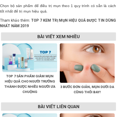
Chọn bộ sản phẩm để điều trị mụn theo 1 quy trình có sẳn là cách
tốt nhất để trị mụn hiệu quả.
Tham khảo thêm:
TOP 7 KEM TRỊ MỤN HIỆU QUẢ ĐƯỢC TIN DÙNG
NHẤT NĂM 2019
BÀI VIẾT XEM NHIỀU
TOP 7 SẢN PHẨM GIẢM MỤN
HIỆU QUẢ CHO NGƯỜI TRƯỞNG
THÀNH ĐƯỢC NHIỀU NGƯỜI ƯA
3 BƯỚC ĐƠN GIẢN, MỤN DƯỚI DA
CHUỘNG
CŨNG THỔI BAY!
BÀI VIẾT LIÊN QUAN