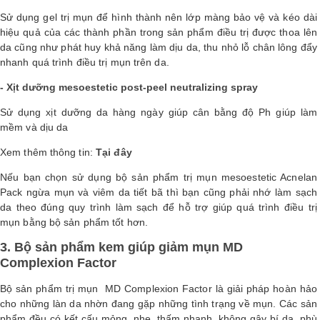
Sử dụng gel trị mụn để hình thành nên lớp màng bảo vệ và kéo dài
hiệu quả của các thành phần trong sản phẩm điều trị được thoa lên
da cũng như phát huy khả năng làm dịu da, thu nhỏ lỗ chân lông đẩy
nhanh quá trình điều trị mụn trên da.
- Xịt dưỡng mesoestetic post-peel neutralizing spray
Sử dụng xịt dưỡng da hàng ngày giúp cân bằng độ Ph giúp làm
mềm và dịu da
Xem thêm thông tin:
Tại đây
Nếu bạn chọn sử dụng bộ sản phẩm trị mụn mesoestetic Acnelan
Pack ngừa mụn và viêm da tiết bã thì bạn cũng phải nhớ làm sạch
da theo đúng quy trình làm sạch để hỗ trợ giúp quá trình điều trị
mụn bằng bộ sản phẩm tốt hơn.
3. Bộ sản phẩm kem giúp giảm mụn MD
Complexion Factor
Bộ sản phẩm trị mụn MD Complexion Factor là giải pháp hoàn hảo
cho những làn da nhờn đang gặp những tình trạng về mụn. Các sản
phẩm đều có kết cấu mỏng, nhẹ, thấm nhanh, không gây bí da, phù