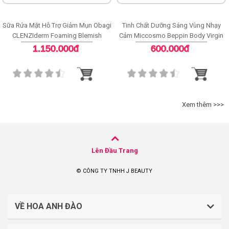
Sữa Rửa Mặt Hỗ Trợ Giảm Mụn Obagi
Tinh Chất Dưỡng Sáng Vùng Nhạy
CLENZIderm Foaming Blemish
Cảm Miccosmo Beppin Body Virgin
Cleanser
White Serum
1.150.000đ
600.000đ
Xem thêm >>>
Lên Đầu Trang
© CÔNG TY TNHH J BEAUTY
VỀ HOA ANH ĐÀO