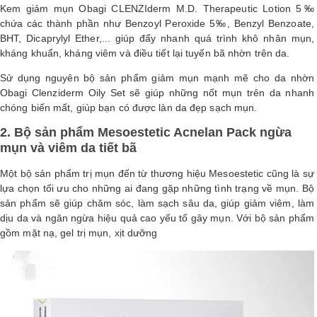
Kem giảm mụn Obagi CLENZIderm M.D. Therapeutic Lotion 5‰
chứa các thành phần như Benzoyl Peroxide 5‰, Benzyl Benzoate,
BHT, Dicaprylyl Ether,... giúp đẩy nhanh quá trình khô nhân mụn,
kháng khuẩn, kháng viêm và điều tiết lại tuyến bã nhờn trên da.
Sử dụng nguyên bộ sản phẩm giảm mụn mạnh mẽ cho da nhờn
Obagi Clenziderm Oily Set sẽ giúp những nốt mụn trên da nhanh
chóng biến mất, giúp bạn có được làn da đẹp sạch mụn.
2.
Bộ sản phẩm Mesoestetic Acnelan Pack ngừa
mụn và viêm da tiết bã
Một bộ sản phẩm trị mụn đến từ thương hiệu Mesoestetic cũng là sự
lựa chọn tối ưu cho những ai đang gặp những tình trạng về mụn. Bộ
sản phẩm sẽ giúp chăm sóc, làm sạch sâu da, giúp giảm viêm, làm
dịu da và ngăn ngừa hiệu quả cao yếu tố gây mụn. Với bộ sản phẩm
gồm mặt nạ, gel trị mụn, xịt dưỡng