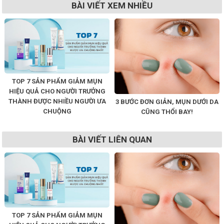
BÀI VIẾT XEM NHIỀU
TOP 7 SẢN PHẨM GIẢM MỤN
HIỆU QUẢ CHO NGƯỜI TRƯỞNG
THÀNH ĐƯỢC NHIỀU NGƯỜI ƯA
3 BƯỚC ĐƠN GIẢN, MỤN DƯỚI DA
CHUỘNG
CŨNG THỔI BAY!
BÀI VIẾT LIÊN QUAN
TOP 7 SẢN PHẨM GIẢM MỤN