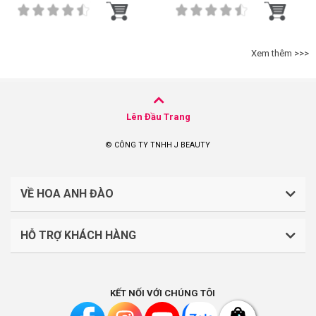
Xem thêm >>>
Lên Đầu Trang
© CÔNG TY TNHH J BEAUTY
VỀ HOA ANH ĐÀO
HỖ TRỢ KHÁCH HÀNG
CÔNG TY TNHH J BEAUTY
Quy định về thanh toán
Mã số thuế: 0316044765
KẾT NỐI VỚI CHÚNG TÔI
Chính sách vận chuyển, giao nhận
Liên hệ: (028).7303.9118