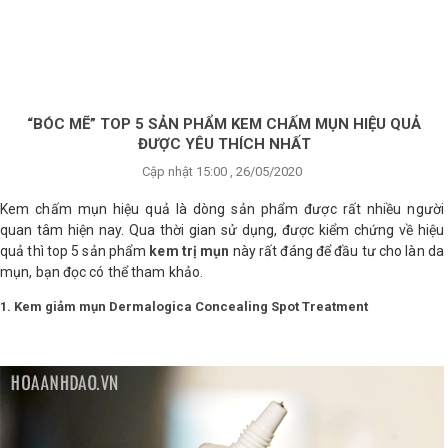
×
BRANDS
ANDS
FEATURED BRAND
“BÓC MẼ” TOP 5 SẢN PHẨM KEM CHẤM MỤN HIỆU QUẢ
ĐƯỢC YÊU THÍCH NHẤT
HĂM
Cập nhật 15:00 , 26/05/2020
SÓC
DA
Kem chấm mụn hiệu quả là dòng sản phẩm được rất nhiều người
quan tâm hiện nay. Qua thời gian sử dụng, được kiểm chứng về hiệu
quả thì top 5 sản phẩm
kem trị mụn
này rất đáng để đầu tư cho làn da
mụn, bạn đọc có thể tham khảo.
RANG
IỂM
1. Kem giảm mụn Dermalogica Concealing Spot Treatment
HĂM
SÓC
ODY