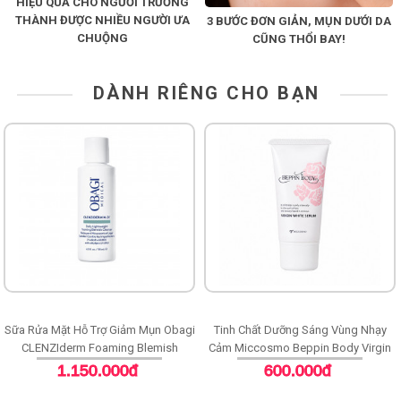
HIỆU QUẢ CHO NGƯỜI TRƯỞNG
THÀNH ĐƯỢC NHIỀU NGƯỜI ƯA
3 BƯỚC ĐƠN GIẢN, MỤN DƯỚI DA
CHUỘNG
CŨNG THỔI BAY!
DÀNH RIÊNG CHO BẠN
Sữa Rửa Mặt Hỗ Trợ Giảm Mụn Obagi
Tinh Chất Dưỡng Sáng Vùng Nhạy
CLENZIderm Foaming Blemish
Cảm Miccosmo Beppin Body Virgin
Cleanser
White Serum
1.150.000đ
600.000đ