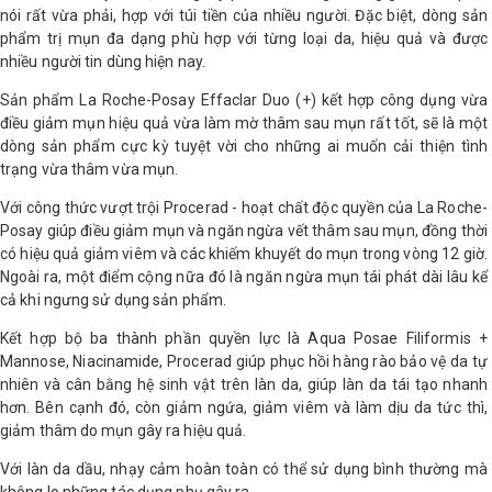
nói rất vừa phải, hợp với túi tiền của nhiều người. Đặc biệt, dòng sản
phẩm trị mụn đa dạng phù hợp với từng loại da, hiệu quả và được
nhiều người tin dùng hiện nay.
Sản phẩm La Roche-Posay Effaclar Duo (+) kết hợp công dụng vừa
điều giảm mụn hiệu quả vừa làm mờ thâm sau mụn rất tốt, sẽ là một
dòng sản phẩm cực kỳ tuyệt vời cho những ai muốn cải thiện tình
trạng vừa thâm vừa mụn.
Với công thức vượt trội Procerad - hoạt chất độc quyền của La Roche-
Posay giúp điều giảm mụn và ngăn ngừa vết thâm sau mụn, đồng thời
có hiệu quả giảm viêm và các khiếm khuyết do mụn trong vòng 12 giờ.
Ngoài ra, một điểm cộng nữa đó là ngăn ngừa mụn tái phát dài lâu kể
cả khi ngưng sử dụng sản phẩm.
Kết hợp bộ ba thành phần quyền lực là Aqua Posae Filiformis +
Mannose, Niacinamide, Procerad giúp phục hồi hàng rào bảo vệ da tự
nhiên và cân bằng hệ sinh vật trên làn da, giúp làn da tái tạo nhanh
hơn. Bên cạnh đó, còn giảm ngứa, giảm viêm và làm dịu da tức thì,
giảm thâm do mụn gây ra hiệu quả.
Với làn da dầu, nhạy cảm hoàn toàn có thể sử dụng bình thường mà
không lo những tác dụng phụ gây ra.