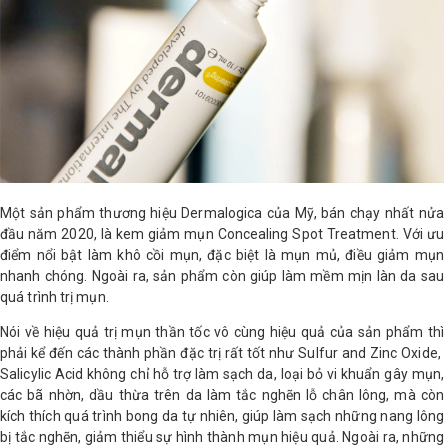
LOGS
IỚI
HIỆU
INIC
 SPA
Một sản phẩm thương hiệu Dermalogica của Mỹ, bán chạy nhất nửa
đầu năm 2020, là kem giảm mụn Concealing Spot Treatment. Với ưu
điểm nổi bật làm khô cồi mụn, đặc biệt là mụn mủ, điều giảm mụn
nhanh chóng. Ngoài ra, sản phẩm còn giúp làm mềm mịn làn da sau
quá trình trị mụn.
Nói về hiệu quả trị mụn thần tốc vô cùng hiệu quả của sản phẩm thì
phải kể đến các thành phần đặc trị rất tốt như Sulfur and Zinc Oxide,
Salicylic Acid không chỉ hỗ trợ làm sạch da, loại bỏ vi khuẩn gây mụn,
các bã nhờn, dầu thừa trên da làm tắc nghẽn lỗ chân lông, mà còn
kích thích quá trình bong da tự nhiên, giúp làm sạch những nang lông
bị tắc nghẽn, giảm thiểu sự hình thành mụn hiệu quả. Ngoài ra, những