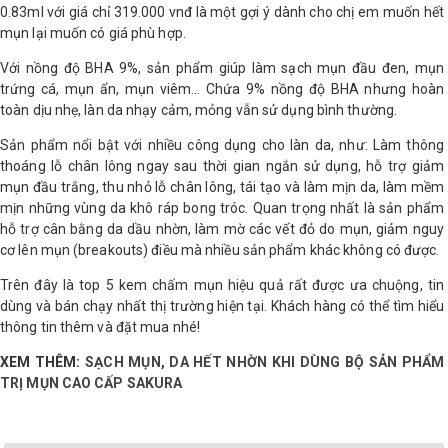
0.83ml với giá chỉ 319.000 vnđ là một gợi ý dành cho chị em muốn hết
mụn lại muốn có giá phù hợp.
Với nồng độ BHA 9%, sản phẩm giúp làm sạch mụn đầu đen, mụn
trứng cá, mụn ẩn, mụn viêm… Chứa 9% nồng độ BHA nhưng hoàn
toàn dịu nhẹ, làn da nhạy cảm, mỏng vẫn sử dụng bình thường.
Sản phẩm nổi bật với nhiều công dụng cho làn da, như: Làm thông
thoáng lỗ chân lông ngay sau thời gian ngắn sử dụng, hỗ trợ giảm
mụn đầu trắng, thu nhỏ lỗ chân lông, tái tạo và làm mịn da, làm mềm
mịn những vùng da khô ráp bong tróc. Quan trọng nhất là sản phẩm
hỗ trợ cân bằng da dầu nhờn, làm mờ các vết đỏ do mụn, giảm nguy
cơ lên mụn (breakouts) điều mà nhiều sản phẩm khác không có được.
Trên đây là top 5 kem chấm mụn hiệu quả rất được ưa chuộng, tin
dùng và bán chạy nhất thị trường hiện tại. Khách hàng có thể tìm hiểu
thông tin thêm và đặt mua nhé!
XEM THÊM:
SẠCH MỤN, DA HẾT NHỜN KHI DÙNG BỘ SẢN PHẨM
TRỊ MỤN CAO CẤP SAKURA