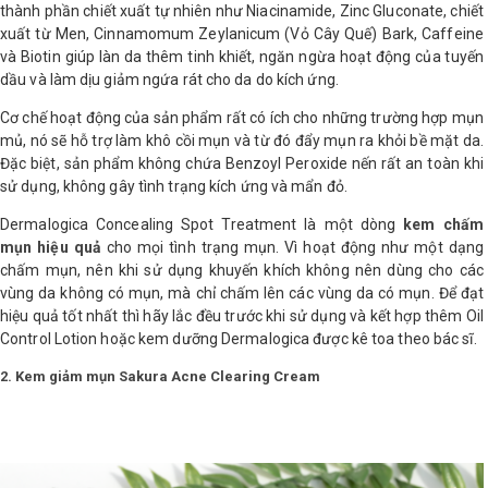
thành phần chiết xuất tự nhiên như Niacinamide, Zinc Gluconate, chiết
xuất từ Men, Cinnamomum Zeylanicum (Vỏ Cây Quế) Bark, Caffeine
Shop All Brand A-
và Biotin giúp làn da thêm tinh khiết, ngăn ngừa hoạt động của tuyến
Z
dầu và làm dịu giảm ngứa rát cho da do kích ứng.
Cơ chế hoạt động của sản phẩm rất có ích cho những trường hợp mụn
mủ, nó sẽ hỗ trợ làm khô cồi mụn và từ đó đẩy mụn ra khỏi bề mặt da.
Đặc biệt, sản phẩm không chứa Benzoyl Peroxide nến rất an toàn khi
sử dụng, không gây tình trạng kích ứng và mẩn đỏ.
Dermalogica Concealing Spot Treatment là một dòng
kem chấm
mụn hiệu quả
cho mọi tình trạng mụn. Vì hoạt động như một dạng
chấm mụn, nên khi sử dụng khuyến khích không nên dùng cho các
vùng da không có mụn, mà chỉ chấm lên các vùng da có mụn. Để đạt
hiệu quả tốt nhất thì hãy lắc đều trước khi sử dụng và kết hợp thêm Oil
Control Lotion hoặc kem dưỡng Dermalogica được kê toa theo bác sĩ.
2. Kem giảm mụn Sakura Acne Clearing Cream