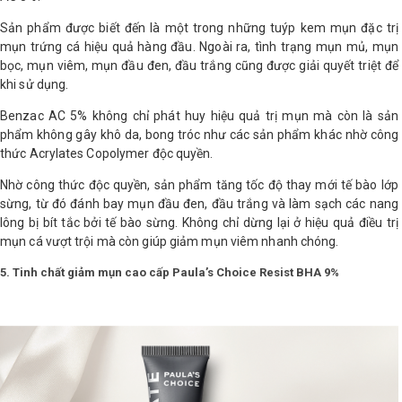
Sản phẩm được biết đến là một trong những tuýp kem mụn đặc trị
mụn trứng cá hiệu quả hàng đầu. Ngoài ra, tình trạng mụn mủ, mụn
bọc, mụn viêm, mụn đầu đen, đầu trắng cũng được giải quyết triệt để
khi sử dụng.
Benzac AC 5% không chỉ phát huy hiệu quả trị mụn mà còn là sản
phẩm không gây khô da, bong tróc như các sản phẩm khác nhờ công
thức Acrylates Copolymer độc quyền.
Nhờ công thức độc quyền, sản phẩm tăng tốc độ thay mới tế bào lớp
sừng, từ đó đánh bay mụn đầu đen, đầu trắng và làm sạch các nang
lông bị bít tắc bởi tế bào sừng. Không chỉ dừng lại ở hiệu quả điều trị
mụn cá vượt trội mà còn giúp giảm mụn viêm nhanh chóng.
5. Tinh chất giảm mụn cao cấp Paula’s Choice Resist BHA 9%