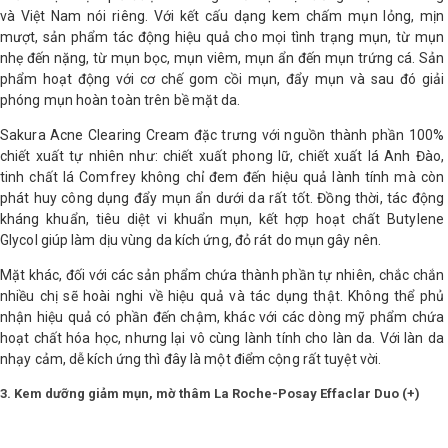
và Việt Nam nói riêng. Với kết cấu dạng kem chấm mụn lỏng, mịn
mượt, sản phẩm tác động hiệu quả cho mọi tình trạng mụn, từ mụn
nhẹ đến nặng, từ mụn bọc, mụn viêm, mụn ẩn đến mụn trứng cá. Sản
phẩm hoạt động với cơ chế gom cồi mụn, đẩy mụn và sau đó giải
phóng mụn hoàn toàn trên bề mặt da.
Sakura Acne Clearing Cream đặc trưng với nguồn thành phần 100%
chiết xuất tự nhiên như: chiết xuất phong lữ, chiết xuất lá Anh Đào,
tinh chất lá Comfrey không chỉ đem đến hiệu quả lành tính mà còn
phát huy công dụng đẩy mụn ẩn dưới da rất tốt. Đồng thời, tác động
kháng khuẩn, tiêu diệt vi khuẩn mụn, kết hợp hoạt chất Butylene
Glycol giúp làm dịu vùng da kích ứng, đỏ rát do mụn gây nên.
Mặt khác, đối với các sản phẩm chứa thành phần tự nhiên, chắc chắn
nhiều chị sẽ hoài nghi về hiệu quả và tác dụng thật. Không thể phủ
nhận hiệu quả có phần đến chậm, khác với các dòng mỹ phẩm chứa
hoạt chất hóa học, nhưng lại vô cùng lành tính cho làn da. Với làn da
nhạy cảm, dễ kích ứng thì đây là một điểm cộng rất tuyệt vời.
3. Kem dưỡng giảm mụn, mờ thâm La Roche-Posay Effaclar Duo (+)