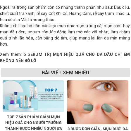
Ngoài ra trong sản phẩm còn có những thành phần như sau: Dầu oliu,
chiết xuất trà xanh, rễ cây Cốt Khí Củ, Hoàng Cầm, rễ cây Cam Thảo u,
hoa cúc La Mã, lá hương thảo.
Không chỉ loại bỏ dần các loại mụn như mụn trứng cá, mụn cám hay
mụn đầu đen, serum còn tác động làm mờ các vết nhăn, làm chậm
quá trình lão hóa, cân bằng độ ẩm, giúp mang lại làn da mịn màng
hơn.
Xem thêm: 5 S
ERUM TRỊ MỤN HIỆU QUẢ CHO DA DẦU CHỊ EM
KHÔNG NÊN BỎ LỠ
BÀI VIẾT XEM NHIỀU
TOP 7 SẢN PHẨM GIẢM MỤN
HIỆU QUẢ CHO NGƯỜI TRƯỞNG
THÀNH ĐƯỢC NHIỀU NGƯỜI ƯA
3 BƯỚC ĐƠN GIẢN, MỤN DƯỚI DA