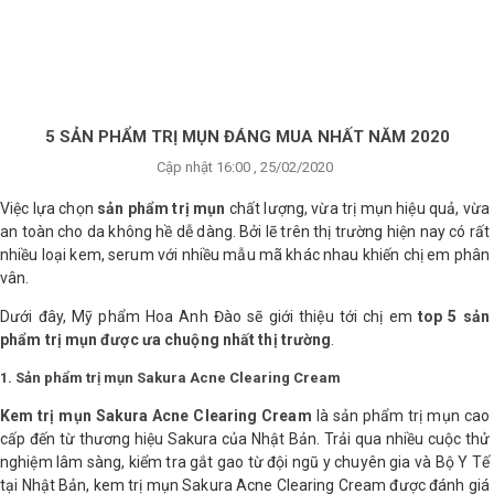
×
BRANDS
ANDS
FEATURED BRAND
5 SẢN PHẨM TRỊ MỤN ĐÁNG MUA NHẤT NĂM 2020
Cập nhật 16:00 , 25/02/2020
HĂM
SÓC
Việc lựa chọn
sản phẩm trị mụn
chất lượng, vừa trị mụn hiệu quả, vừa
DA
an toàn cho da không hề dễ dàng. Bởi lẽ trên thị trường hiện nay có rất
nhiều loại kem, serum với nhiều mẫu mã khác nhau khiến chị em phân
vân.
RANG
Dưới đây, Mỹ phẩm Hoa Anh Đào sẽ giới thiệu tới chị em
top 5 sản
IỂM
phẩm trị mụn được ưa chuộng nhất thị trường
.
1. Sản phẩm trị mụn Sakura Acne Clearing Cream
HĂM
Kem trị mụn Sakura Acne Clearing Cream
là sản phẩm trị mụn cao
SÓC
cấp đến từ thương hiệu Sakura của Nhật Bản. Trải qua nhiều cuộc thử
ODY
nghiệm lâm sàng, kiểm tra gắt gao từ đội ngũ y chuyên gia và Bộ Y Tế
tại Nhật Bản, kem trị mụn Sakura Acne Clearing Cream được đánh giá