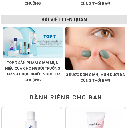
CHUỘNG
CŨNG THỔI BAY!
BÀI VIẾT LIÊN QUAN
TOP 7 SẢN PHẨM GIẢM MỤN
HIỆU QUẢ CHO NGƯỜI TRƯỞNG
THÀNH ĐƯỢC NHIỀU NGƯỜI ƯA
3 BƯỚC ĐƠN GIẢN, MỤN DƯỚI DA
CHUỘNG
CŨNG THỔI BAY!
DÀNH RIÊNG CHO BẠN