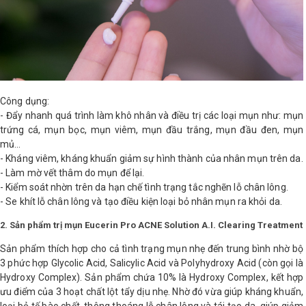
Shop All Brand A-
Z
Công dụng:
- Đẩy nhanh quá trình làm khô nhân và điều trị các loại mụn như: mụn
trứng cá, mụn bọc, mụn viêm, mụn đầu trắng, mụn đầu đen, mụn
mủ...
- Kháng viêm, kháng khuẩn giảm sự hình thành của nhân mụn trên da.
- Làm mờ vết thâm do mụn để lại.
- Kiểm soát nhờn trên da hạn chế tình trạng tắc nghẽn lỗ chân lông.
- Se khít lỗ chân lông và tạo điều kiện loại bỏ nhân mụn ra khỏi da.
2. Sản phẩm trị mụn Eucerin Pro ACNE Solution A.I. Clearing Treatment
Sản phẩm thích hợp cho cả tình trạng mụn nhẹ đến trung bình nhờ bộ
3 phức hợp Glycolic Acid, Salicylic Acid và Polyhydroxy Acid (còn gọi là
Hydroxy Complex). Sản phẩm chứa 10% là Hydroxy Complex, kết hợp
ưu điểm của 3 hoạt chất lột tẩy dịu nhẹ. Nhờ đó vừa giúp kháng khuẩn,