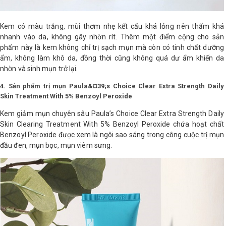
Kem có màu trắng, mùi thơm nhẹ kết cấu khá lỏng nên thấm khá
nhanh vào da, không gây nhờn rít. Thêm một điểm cộng cho sản
phẩm này là kem không chỉ trị sạch mụn mà còn có tinh chất dưỡng
ẩm, không làm khô da, đồng thời cũng không quá dư ẩm khiến da
nhờn và sinh mụn trở lại.
4. Sản phẩm trị mụn Paula&¤39;s Choice Clear Extra Strength Daily
Skin Treatment With 5% Benzoyl Peroxide
Kem giảm mụn chuyên sâu Paula’s Choice Clear Extra Strength Daily
Skin Clearing Treatment With 5% Benzoyl Peroxide chứa hoạt chất
Benzoyl Peroxide được xem là ngôi sao sáng trong công cuộc trị mụn
đầu đen, mụn bọc, mụn viêm sưng.