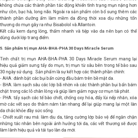
không chứa các thành phần tác động khiến tình trạng mụn nặng hơn
như cồn, bạc hà, long não. Ngoài ra sản phẩm còn bổ sung thêm các
thành phần dưỡng ẩm làm mềm da đồng thời xoa dịu những tổn
thương do mụn gây ra như Bisabolol và Allantoin.
Kết cấu kem dạng lỏng, thấm nhanh và tiệp vào da nên bạn có thể
dùng dưới lớp trang điểm.
5. Sản phẩm trị mụn AHA-BHA-PHA 30 Days Miracle Serum
Tinh chất trị mụn AHA-BHA-PHA 30 Days Miracle Serum mang lại
hiệu quả giảm sưng tấy do mụn, trị mụn từ sâu bên trong tế bào sau
30 ngày sử dụng. Sản phẩm là sự kết hợp các thành phần chính:
- AHA: đánh bật các bụi bẩn cứng đầu bám trên bề mặt da.
- BHA: làm sạch sâu các lớp bã nhờn và các thành phần bụi bẩn bám
chặt trong các lỗ chân lông và giúp làm giảm nguy cơ mụn tái phát.
- PHA: tẩy sạch các tế bào chết, chống oxy hóa, đẩy lùi nếp nhăn, xóa
mờ các vết sẹo do thâm nám tàn nhang để lại giúp mang lại một làn
da chắc khỏe đầy sức sống.
- Chiết xuất rau má: làm dịu da, tăng cường lớp bảo vệ để ngăn chặn
những tác nhân bên ngoài ảnh hưởng tới da, các vết thương sẽ được
làm lành hiệu quả và tái tạo làn da mới.