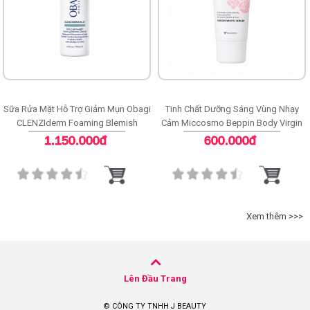
Sữa Rửa Mặt Hỗ Trợ Giảm Mụn Obagi
Tinh Chất Dưỡng Sáng Vùng Nhạy
CLENZIderm Foaming Blemish
Cảm Miccosmo Beppin Body Virgin
Cleanser
White Serum
1.150.000đ
600.000đ
Xem thêm >>>
Lên Đầu Trang
© CÔNG TY TNHH J BEAUTY