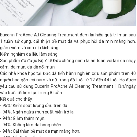
Eucerin ProAcne A.I Clearing Treatment đem lại hiệu quả trị mụn sau
1 tuần sử dụng, cải thiện bề mặt da và phục hồi da mịn màng hơn,
giảm viêm và xoa dịu kích ứng.
Kiểm nghiệm da liễu lâm sàng
Sản phẩm đã được Bộ Y tế Đức chứng minh là an toàn với làn da nhạy
cảm, da mụn, da dễ nổi mụn.
Các nhà khoa học tại Đức đã tiến hành nghiên cứu sản phẩm trên 40
người bao gồm cả nam và nữ trong độ tuổi từ 12 đến 44 tuổi. Họ được
yêu cầu sử dụng Eucerin ProAcne AI Clearing Treatment 1 lần/ngày
vào buổi tối liên tục trong 8 tuần.
Kết quả cho thấy:
- 95%: Kiểm soát lượng dầu trên da.
- 94%: Ngăn ngừa mụn xuất hiện trở lại.
- 94%: Giảm thâm mụn.
- 94%: Không làm da bóng nhờn.
- 94%: Cải thiện bề mặt da mịn màng hơn.