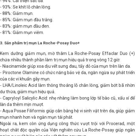
- 94%: Cải thiện sắc da.
- 93%: Se khít lỗ chân lông.
- 88%: Giảm mụn.
- 85%: Giảm mụn đầu trắng.
- 83%: giảm mụn đầu đen.
- 81%: Giảm mụn viêm.
3. Sản phẩm trị mụn La Roche-Posay Duo+
Kem dưỡng giảm mụn, mờ thâm La Roche-Posay Effaclar Duo (+)
chứa nhiều thành phần làm trị mụn hiệu quả trong vòng 12 giờ:
- Niacinamide giúp xoa dịu vết sưng đau, tấy đỏ của mụn trên làn da.
- Piroctone Olamine có chức năng bảo vệ da, ngăn ngừa sự phát triển
của các vi khuẩn gây mụn.
- LHA/Linoleic Acid làm thông thoáng lỗ chân lông, giảm bớt bã nhờn
dư thừa, giảm mụn hiệu quả.
- Capryloyl Salicylic Acid: nhẹ nhàng làm bong lớp tế bào cũ, xấu xí để
làn da thêm mịn mượt.
- Aqua Posae Filiformis giúp cân bằng hệ vi sinh vật trên da, giúp giảm
mụn nhanh hơn và ngăn mụn tái phát.
Ngoài ra, kem còn ứng dụng công thức vượt trội với Procerad, một
hoạt chât độc quyền của Viện nghiên cứu La Roche-Posay giúp ngăn